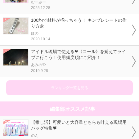
むーみー
2025.12.28
100均で材料が揃っちゃう！ キンブレシートの作
り方🌼
ほの
2020.10.14
アイドル現場で使える❤《コール》を覚えてライ
ブに行こう！使用頻度順にご紹介！
あみのｻﾝ
2019.9.28
ランキング一覧を見る
編集部オススメ記事
【推し活】可愛いと大容量どちらも叶える現場用
バッグ特集💝
のん