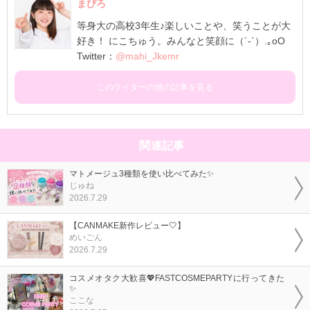
まぴろ
等身大の高校3年生♪楽しいことや、笑うことが大
好き！ にこちゅう。みんなと笑顔に（´-`）.｡oO
Twitter：
@mahi_Jkemr
このライターの他の記事を見る
関連記事
マトメージュ3種類を使い比べてみた✨
じゅね
2026.7.29
【CANMAKE新作レビュー🤍】
めいごん
2026.7.29
コスメオタク大歓喜💖FASTCOSMEPARTYに行ってきた
✨
ここな