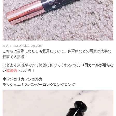
出典：https://instagram.com/
こちらは実際にわたしも愛用していて、体育祭などの写真が大事な
行事で大活躍！
ほどよく束感ができて綺麗に伸びてくれるのに、
1日カールが落ちな
い
超優秀
マスカラ！
◆マジョリカマジョルカ
ラッシュエキスパンダーロングロングロング