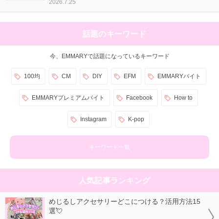
2026.7.25
話題のキーワード
今、EMMARYで話題になっているキーワード
100均
CM
DIY
EFM
EMMARYバイト
EMMARYプレミアムバイト
Facebook
How to
Instagram
K-pop
キーワード一覧
人気記事ランキング
めじるしアクセサリーどこにつける？活用方法15
選💘