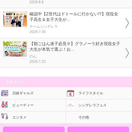
2026.8.6
確認中【Z世代はドトールに行かない!?】現役女
子高生＆女子大生が...
チームシンデレラ
2026.7.30
【朝ごはん迷子必見🌞】グラノーラ好き現役女子
大生が本気で選ぶ！お...
のん
2026.7.23
カテゴリー
日経ギャルズ
ライフスタイル
ビューティー
シンデレラフェス
エンタメ
その他