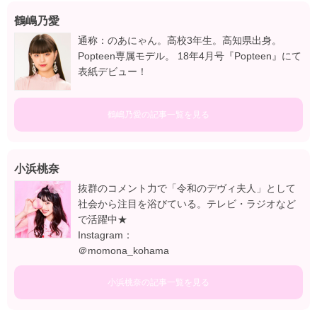
鶴嶋乃愛
通称：のあにゃん。高校3年生。高知県出身。
Popteen専属モデル。 18年4月号『Popteen』にて
表紙デビュー！
鶴嶋乃愛の記事一覧を見る
小浜桃奈
抜群のコメント力で「令和のデヴィ夫人」として
社会から注目を浴びている。テレビ・ラジオなど
で活躍中★
Instagram：
＠momona_kohama
小浜桃奈の記事一覧を見る