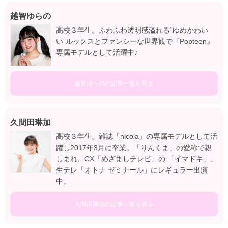
越智ゆらの
高校３年生。ふわふわ透明感溢れる“ゆめかわい
い”ルックスとファンシーな世界観で『Popteen』
専属モデルとして活躍中♪
越智ゆらのの記事一覧を見る
久間田琳加
高校３年生。雑誌「nicola」の専属モデルとして活
躍し2017年3月に卒業。「りんくま」の愛称で親
しまれ、CX「めざましテレビ」の 「イマドキ」、
生テレ「オトナ ゼミナール」にレギュラー出演
中。
久間田琳加の記事一覧を見る