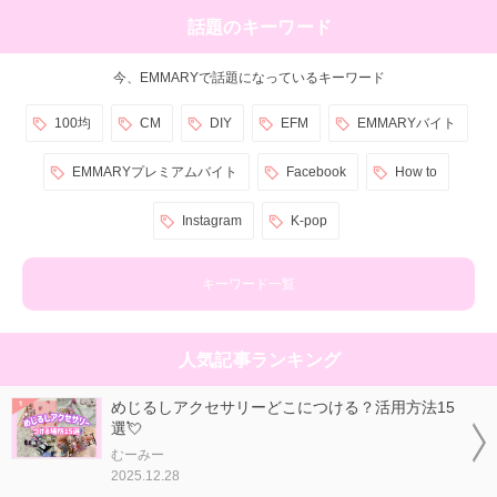
話題のキーワード
今、EMMARYで話題になっているキーワード
100均
CM
DIY
EFM
EMMARYバイト
EMMARYプレミアムバイト
Facebook
How to
Instagram
K-pop
キーワード一覧
人気記事ランキング
めじるしアクセサリーどこにつける？活用方法15
選💘
むーみー
2025.12.28