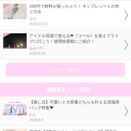
100均で材料が揃っちゃう！ キンブレシートの作
り方🌼
ほの
2020.10.14
アイドル現場で使える❤《コール》を覚えてライ
ブに行こう！使用頻度順にご紹介！
あみのｻﾝ
2019.9.28
ランキング一覧を見る
編集部オススメ記事
【推し活】可愛いと大容量どちらも叶える現場用
バッグ特集💝
のん
2026.8.6