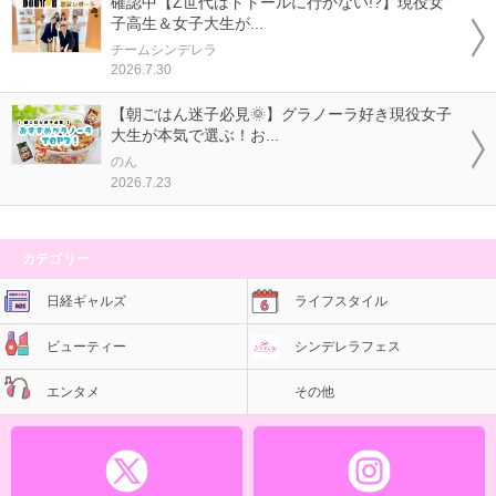
確認中【Z世代はドトールに行かない!?】現役女
子高生＆女子大生が...
チームシンデレラ
2026.7.30
【朝ごはん迷子必見🌞】グラノーラ好き現役女子
大生が本気で選ぶ！お...
のん
2026.7.23
カテゴリー
日経ギャルズ
ライフスタイル
ビューティー
シンデレラフェス
エンタメ
その他