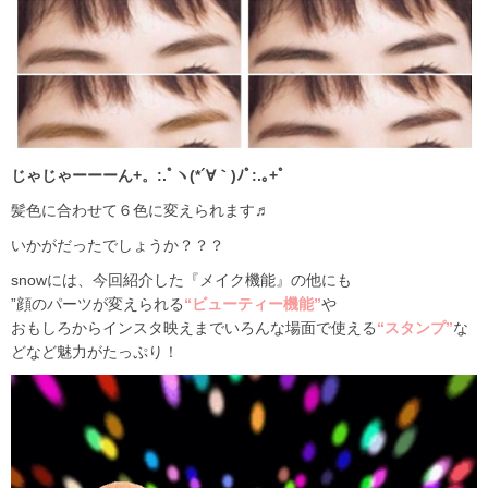
じゃじゃーーーん+。:.ﾟヽ(*´∀｀)ﾉﾟ:.｡+ﾟ
髪色に合わせて６色に変えられます♬
いかがだったでしょうか？？？
snowには、今回紹介した『メイク機能』の他にも
”顔のパーツが変えられる
“ビューティー機能”
や
おもしろからインスタ映えまでいろんな場面で使える
“スタンプ”
な
どなど魅力がたっぷり！