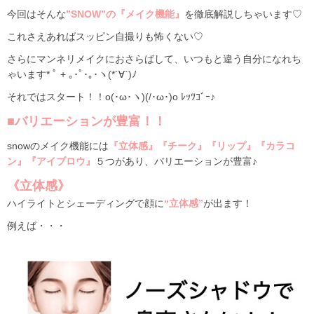
今回はそんな
”SNOW”の『メイク機能』
を徹底解説しちゃいます♡
これさえあればスッピン自撮りも怖くない♡
さらにマンネリメイクにおさらばして、いつもと違う自分になれち
ゃいます* ﾟ + ｡･ﾟ･｡･ヽ(*´∀`)ﾉ
それではスタート！！o(･ω･ヽ)(/･ω･)o ﾚｯﾂｺﾞｰ♪
■バリエーションが豊富！！
snowのメイク機能には
『立体感』『チーク』『リップ』『カラコ
ン』『アイブロウ』
５つがあり、バリエーションが豊富♪
《立体感》
ハイライトとシェーディングで顔に
“立体感”
が出ます！
例えば・・・