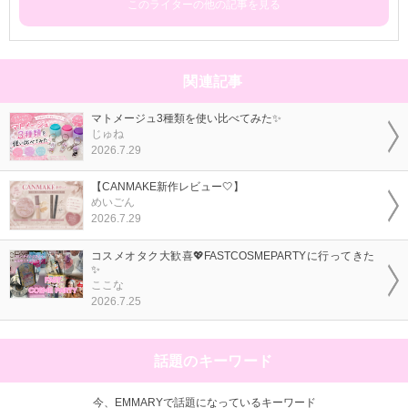
このライターの他の記事を見る
関連記事
マトメージュ3種類を使い比べてみた✨
じゅね
2026.7.29
【CANMAKE新作レビュー🤍】
めいごん
2026.7.29
コスメオタク大歓喜💖FASTCOSMEPARTYに行ってきた
✨
ここな
2026.7.25
話題のキーワード
今、EMMARYで話題になっているキーワード