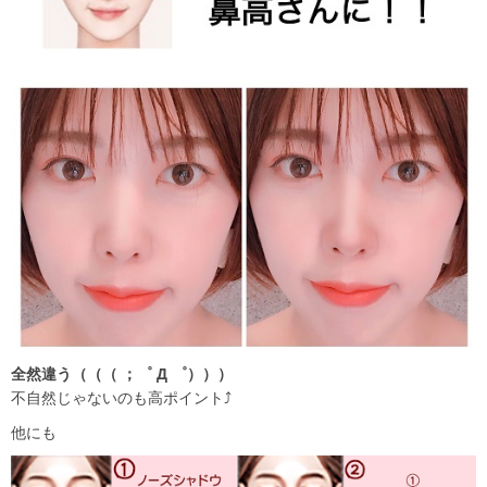
全然違う（（（ ；゜ Д ゜）））
不自然じゃないのも高ポイント⤴︎
他にも