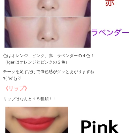
色はオレンジ、ピンク、赤、ラベンダーの４色！
（Igariはオレンジとピンクの２色）
チークを足すだけで血色感がグッとあがりますね
٩( ‘ω’ )و♡
《リップ》
リップはなんと１５種類！！