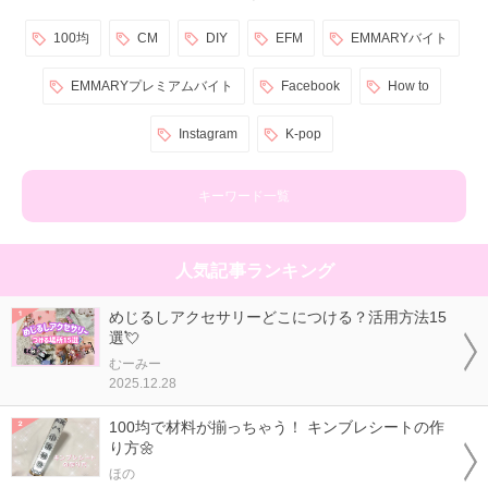
100均
CM
DIY
EFM
EMMARYバイト
EMMARYプレミアムバイト
Facebook
How to
Instagram
K-pop
キーワード一覧
人気記事ランキング
めじるしアクセサリーどこにつける？活用方法15
選💘
むーみー
2025.12.28
100均で材料が揃っちゃう！ キンブレシートの作
り方🌼
ほの