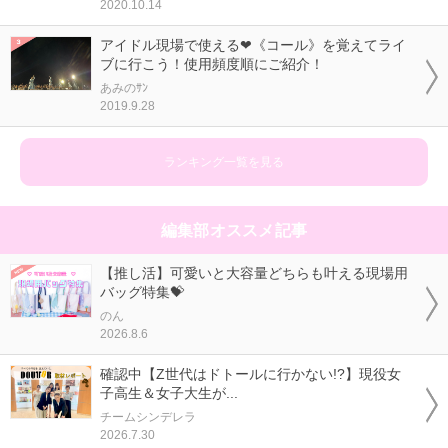
2020.10.14
アイドル現場で使える❤《コール》を覚えてライ
ブに行こう！使用頻度順にご紹介！
あみのｻﾝ
2019.9.28
ランキング一覧を見る
編集部オススメ記事
【推し活】可愛いと大容量どちらも叶える現場用
バッグ特集💝
のん
2026.8.6
確認中【Z世代はドトールに行かない!?】現役女
子高生＆女子大生が...
チームシンデレラ
2026.7.30