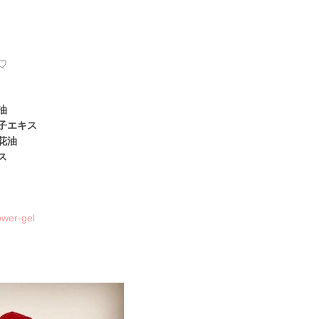
♡
油
子エキス
花油
ス
ower-gel