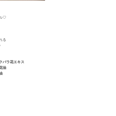
ル♡
れる
♪
クバラ花エキス
花油
油