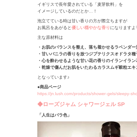
イギリスで長年愛されている「麦芽飲料」を
イメージしているのだとか…！
泡立てている時は甘い香りの方が際立ちますが
お風呂をあがると
優しい穏やかな香り
になりますよ
主な原材料は
・お肌のバランスを整え、落ち着かせるラベンダー
・甘いバニラの香りを放つジプテリクスオドラタ種
・心を酔わせるような甘い花の香りのイランイラン
・乾燥で傷んだお肌をいたわるカラスムギ穀粒エキ
となっています♪
●商品ページ
https://jn.lush.com/products/shower-gels/sleepy-sh
◆ローズジャム シャワージェル SP
「人生はバラ色」