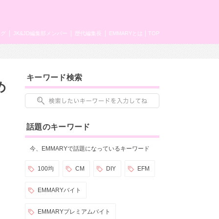
ング
JK&JD編集部メンバー
歴代編集長
EMMARYとは
TOP
キーワード検索
め
話題のキーワード
今、EMMARYで話題になっているキーワード
100均
CM
DIY
EFM
EMMARYバイト
EMMARYプレミアムバイト