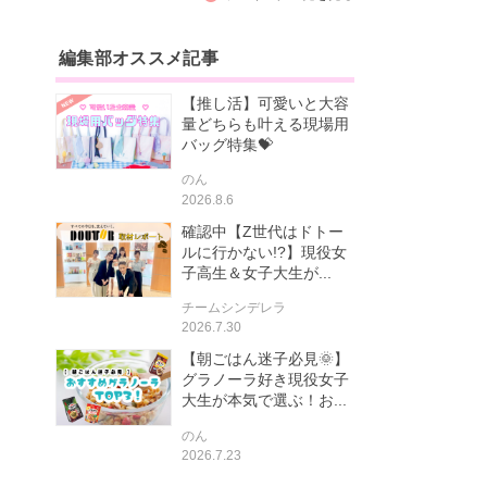
編集部オススメ記事
【推し活】可愛いと大容
量どちらも叶える現場用
バッグ特集💝
のん
2026.8.6
確認中【Z世代はドトー
ルに行かない!?】現役女
子高生＆女子大生が...
チームシンデレラ
2026.7.30
【朝ごはん迷子必見🌞】
グラノーラ好き現役女子
大生が本気で選ぶ！お...
のん
2026.7.23