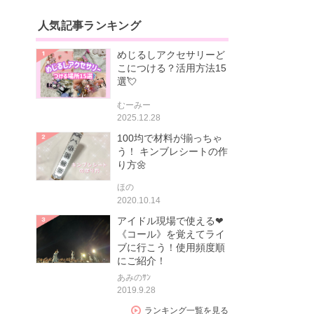
人気記事ランキング
めじるしアクセサリーど
こにつける？活用方法15
選💘
むーみー
2025.12.28
100均で材料が揃っちゃ
う！ キンブレシートの作
り方🌼
ほの
2020.10.14
アイドル現場で使える❤
《コール》を覚えてライ
ブに行こう！使用頻度順
にご紹介！
あみのｻﾝ
2019.9.28
ランキング一覧を見る