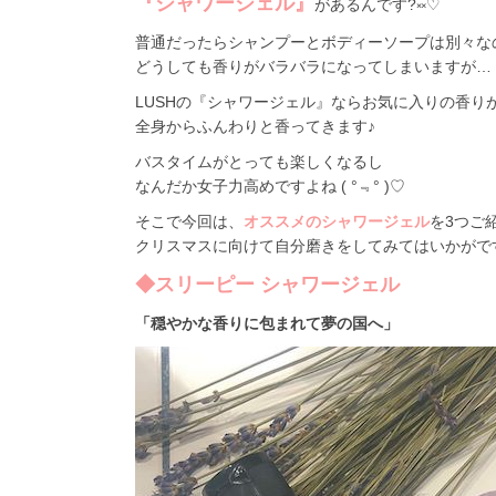
『シャワージェル』
があるんです?༞♡
普通だったらシャンプーとボディーソープは別々な
どうしても香りがバラバラになってしまいますが…
LUSHの『シャワージェル』ならお気に入りの香り
全身からふんわりと香ってきます♪
バスタイムがとっても楽しくなるし
なんだか女子力高めですよね ( °﹃° )♡
そこで今回は、
オススメのシャワージェル
を3つご
クリスマスに向けて自分磨きをしてみてはいかがで
◆スリーピー シャワージェル
「穏やかな香りに包まれて夢の国へ」