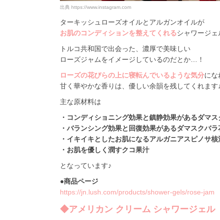
出典
https://www.instagram.com
ターキッシュローズオイルとアルガンオイルが
お肌のコンディションを整えてくれる
シャワージェ
トルコ共和国で出会った、濃厚で美味しい
ローズジャムをイメージしているのだとか…！
ローズの花びらの上に寝転んでいるような気分
にな
甘く華やかな香りは、優しい余韻を残してくれます
主な原材料は
・コンディショニング効果と鎮静効果があるダマス
・バランシング効果と回復効果があるダマスクバラ
・イキイキとしたお肌になるアルガニアスピノサ核
・お肌を優しく潤すクコ果汁
となっています♪
●商品ページ
https://jn.lush.com/products/shower-gels/rose-jam
◆アメリカン クリーム シャワージェル