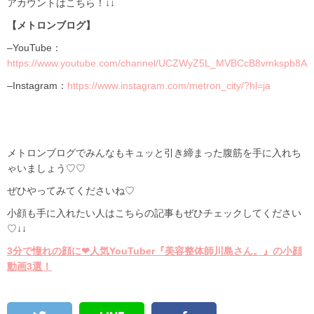
アカウントはこちら！↓
↓
【メトロンブログ】
–YouTube：
https://www.youtube.com/channel/UCZWyZ5L_MVBCcB8vmkspb8A
–Instagram：
https://www.instagram.com/metron_city/?hl=ja
メトロンブログでみんなもキュッと引き締まった腹筋を手に入れち
ゃいましょう♡♡
ぜひやってみてくださいね♡
小顔も手に入れたい人はこちらの記事もぜひチェックしてください
♡↓↓
3分で憧れの顔に❤︎人気YouTuber『美容整体師川島さん。』の小顔
動画3選！