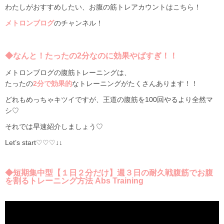
わたしがおすすめしたい、お腹の筋トレアカウントはこちら！
メトロンブログ
のチャンネル！
◆なんと！たったの2分なのに効果やばすぎ！！
メトロンブログの腹筋トレーニングは、
たったの
2分で効果的
なトレーニングがたくさんあります！！
どれもめっちゃキツイですが、王道の腹筋を100回やるより全然マ
シ♡
それでは早速紹介しましょう♡
Let’s start♡
♡
♡↓↓
◆短期集中型【１日２分だけ】週３日の耐久戦腹筋でお腹
を割るトレーニング方法 Abs Training