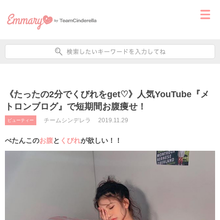
《たったの2分でくびれをget♡》人気YouTube『メ
トロンブログ』で短期間お腹痩せ！
チームシンデレラ
2019.11.29
ビューティー
ぺたんこの
お腹
と
くびれ
が欲しい！！