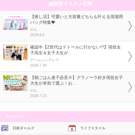
編集部オススメ記事
【推し活】可愛いと大容量どちらも叶える現場用
バッグ特集💝
のん
2026.8.6
確認中【Z世代はドトールに行かない!?】現役女
子高生＆女子大生が...
チームシンデレラ
2026.7.30
【朝ごはん迷子必見🌞】グラノーラ好き現役女子
大生が本気で選ぶ！お...
のん
2026.7.23
カテゴリー
日経ギャルズ
ライフスタイル