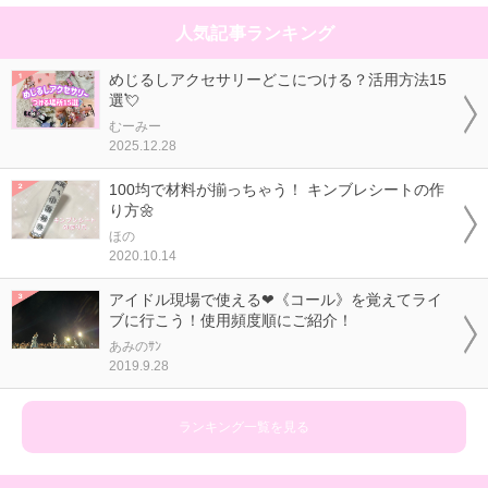
人気記事ランキング
めじるしアクセサリーどこにつける？活用方法15
選💘
むーみー
2025.12.28
100均で材料が揃っちゃう！ キンブレシートの作
り方🌼
ほの
2020.10.14
アイドル現場で使える❤《コール》を覚えてライ
ブに行こう！使用頻度順にご紹介！
あみのｻﾝ
2019.9.28
ランキング一覧を見る