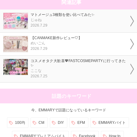
関連記事
マトメージュ3種類を使い比べてみた✨
じゅね
2026.7.29
【CANMAKE新作レビュー🤍】
めいごん
2026.7.29
コスメオタク大歓喜💖FASTCOSMEPARTYに行ってきた
✨
ここな
2026.7.25
話題のキーワード
今、EMMARYで話題になっているキーワード
100均
CM
DIY
EFM
EMMARYバイト
EMMARYプレミアムバイト
Facebook
How to