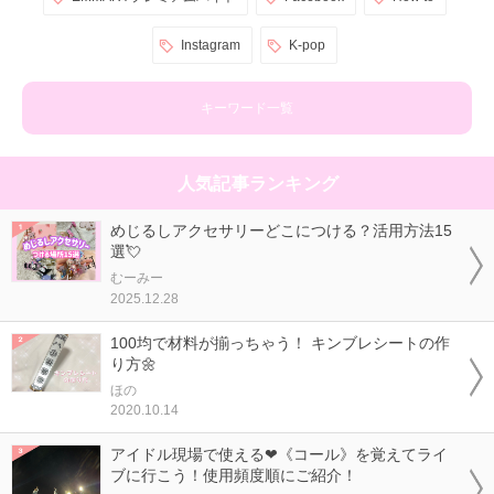
Instagram
K-pop
キーワード一覧
人気記事ランキング
めじるしアクセサリーどこにつける？活用方法15
選💘
むーみー
2025.12.28
100均で材料が揃っちゃう！ キンブレシートの作
り方🌼
ほの
2020.10.14
アイドル現場で使える❤《コール》を覚えてライ
ブに行こう！使用頻度順にご紹介！