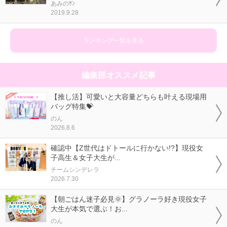
あみのｻﾝ
2019.9.28
ランキング一覧を見る
編集部オススメ記事
【推し活】可愛いと大容量どちらも叶える現場用
バッグ特集💝
のん
2026.8.6
確認中【Z世代はドトールに行かない!?】現役女
子高生＆女子大生が...
チームシンデレラ
2026.7.30
【朝ごはん迷子必見🌞】グラノーラ好き現役女子
大生が本気で選ぶ！お...
のん