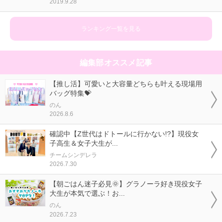
2019.9.28
ランキング一覧を見る
編集部オススメ記事
【推し活】可愛いと大容量どちらも叶える現場用
バッグ特集💝
のん
2026.8.6
確認中【Z世代はドトールに行かない!?】現役女
子高生＆女子大生が...
チームシンデレラ
2026.7.30
【朝ごはん迷子必見🌞】グラノーラ好き現役女子
大生が本気で選ぶ！お...
のん
2026.7.23