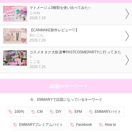
マトメージュ3種類を使い比べてみた✨
じゅね
2026.7.29
【CANMAKE新作レビュー🤍】
めいごん
2026.7.29
コスメオタク大歓喜💖FASTCOSMEPARTYに行ってきた
✨
ここな
2026.7.25
話題のキーワード
今、EMMARYで話題になっているキーワード
100均
CM
DIY
EFM
EMMARYバイト
EMMARYプレミアムバイト
Facebook
How to