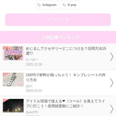
Instagram
K-pop
キーワード一覧
人気記事ランキング
めじるしアクセサリーどこにつける？活用方法15
選💘
むーみー
2025.12.28
100均で材料が揃っちゃう！ キンブレシートの作
り方🌼
ほの
2020.10.14
アイドル現場で使える❤《コール》を覚えてライ
ブに行こう！使用頻度順にご紹介！
あみのｻﾝ