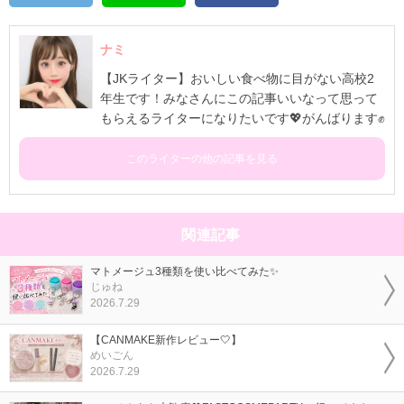
ナミ
【JKライター】おいしい食べ物に目がない高校2
年生です！みなさんにこの記事いいなって思って
もらえるライターになりたいです💖がんばります✊️
このライターの他の記事を見る
関連記事
マトメージュ3種類を使い比べてみた✨
じゅね
2026.7.29
【CANMAKE新作レビュー🤍】
めいごん
2026.7.29