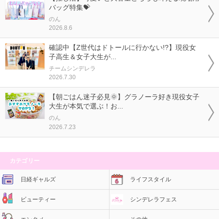
バッグ特集💝
のん
2026.8.6
確認中【Z世代はドトールに行かない!?】現役女
子高生＆女子大生が...
チームシンデレラ
2026.7.30
【朝ごはん迷子必見🌞】グラノーラ好き現役女子
大生が本気で選ぶ！お...
のん
2026.7.23
カテゴリー
日経ギャルズ
ライフスタイル
ビューティー
シンデレラフェス