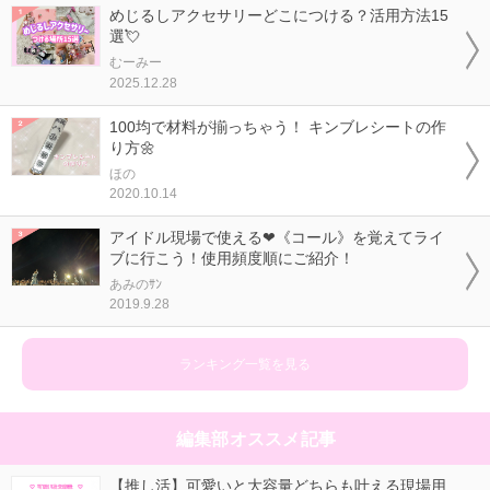
めじるしアクセサリーどこにつける？活用方法15
選💘
むーみー
2025.12.28
100均で材料が揃っちゃう！ キンブレシートの作
り方🌼
ほの
2020.10.14
アイドル現場で使える❤《コール》を覚えてライ
ブに行こう！使用頻度順にご紹介！
あみのｻﾝ
2019.9.28
ランキング一覧を見る
編集部オススメ記事
【推し活】可愛いと大容量どちらも叶える現場用