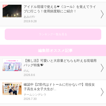
アイドル現場で使える❤《コール》を覚えてライ
ブに行こう！使用頻度順にご紹介！
あみのｻﾝ
2019.9.28
ランキング一覧を見る
編集部オススメ記事
【推し活】可愛いと大容量どちらも叶える現場用
バッグ特集💝
のん
2026.8.6
確認中【Z世代はドトールに行かない!?】現役女
子高生＆女子大生が...
チームシンデレラ
2026.7.30