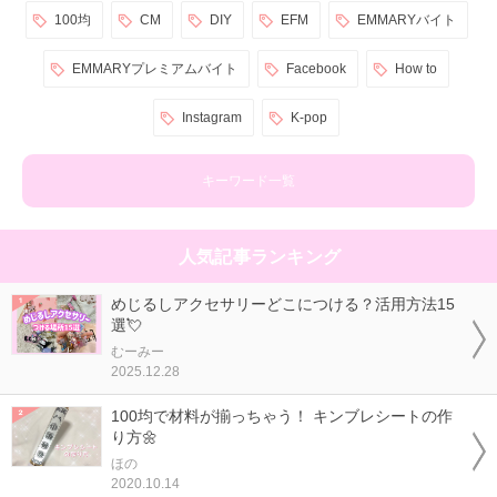
100均
CM
DIY
EFM
EMMARYバイト
EMMARYプレミアムバイト
Facebook
How to
Instagram
K-pop
キーワード一覧
人気記事ランキング
めじるしアクセサリーどこにつける？活用方法15
選💘
むーみー
2025.12.28
100均で材料が揃っちゃう！ キンブレシートの作
り方🌼
ほの
2020.10.14