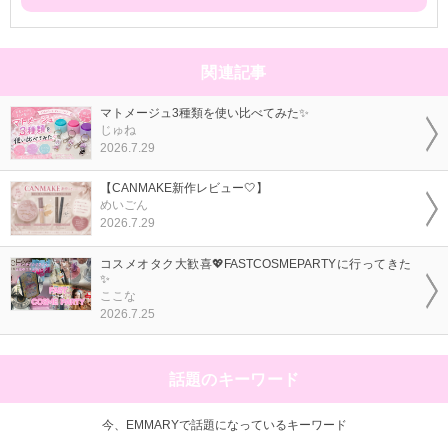
関連記事
マトメージュ3種類を使い比べてみた✨
じゅね
2026.7.29
【CANMAKE新作レビュー🤍】
めいごん
2026.7.29
コスメオタク大歓喜💖FASTCOSMEPARTYに行ってきた
✨
ここな
2026.7.25
話題のキーワード
今、EMMARYで話題になっているキーワード