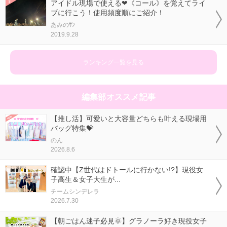
アイドル現場で使える❤《コール》を覚えてライ
ブに行こう！使用頻度順にご紹介！
あみのｻﾝ
2019.9.28
ランキング一覧を見る
編集部オススメ記事
【推し活】可愛いと大容量どちらも叶える現場用
バッグ特集💝
のん
2026.8.6
確認中【Z世代はドトールに行かない!?】現役女
子高生＆女子大生が...
チームシンデレラ
2026.7.30
【朝ごはん迷子必見🌞】グラノーラ好き現役女子