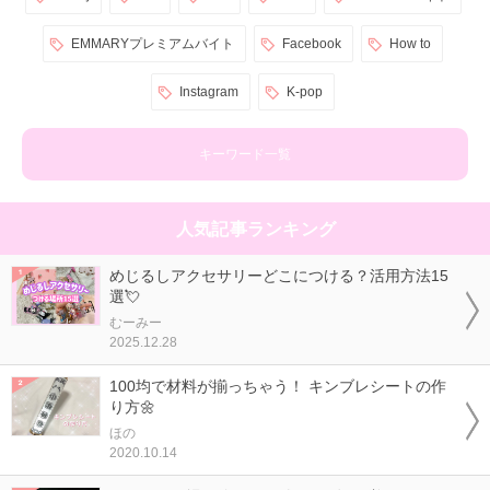
EMMARYプレミアムバイト
Facebook
How to
Instagram
K-pop
キーワード一覧
人気記事ランキング
めじるしアクセサリーどこにつける？活用方法15
選💘
むーみー
2025.12.28
100均で材料が揃っちゃう！ キンブレシートの作
り方🌼
ほの
2020.10.14