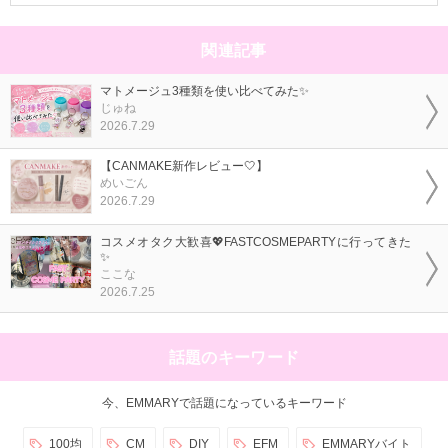
関連記事
マトメージュ3種類を使い比べてみた✨
じゅね
2026.7.29
【CANMAKE新作レビュー🤍】
めいごん
2026.7.29
コスメオタク大歓喜💖FASTCOSMEPARTYに行ってきた
✨
ここな
2026.7.25
話題のキーワード
今、EMMARYで話題になっているキーワード
100均
CM
DIY
EFM
EMMARYバイト