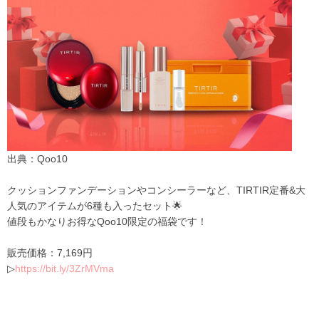
出典：Qoo10
クッションファンデーションやコン
シーラーなど
、
TIRTIR
定番&大
人気のアイテ
ムが
6
種も入ったセット🌟
値段もかなりお得な
Qoo
10
限定の福袋です！
販売価格：
7
,
169
円
▷
https
:
//bit
.
ly/
3
ZrMVma