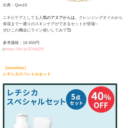
出典：Qoo10
ニキビケアとしても人
気のアヌアからは、
クレンジングオイ
ルから
保湿まで一通りのスキンケア
ができるセットが登場✨
ぜひこの機会にライン使いしてみて🥰
参考価格：
16,550
円
▷
https://bit.ly/3GMjt2R
［
innisfree
］
レチシカスペシャルセット