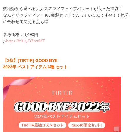
数種類から選べる大人気のマイフェイ
ブパレットが入った福袋♡
なんとリップティ
ントも
5
種類セットで入っているんです👀！！
気分
に合わせて使える点も
◎
参考価格
：
8
,
490
円
▷
https
:
//bit
.
ly/
3
ZtksMT
【
3
位
】
[TIRTIR]
GOOD BYE
2022
年
ベストアイテム
6
種
セット