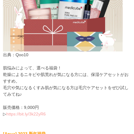
出典：Qoo10
肌悩みによって、
選べる福袋！
乾燥によるニキビや肌荒れが気になる方には、
保湿ケアセット
がお
すす
め。
毛穴や気になるく
すみ肌が気になる方は毛穴ケアセットをぜひ試し
てみてね♪
販売価格：
9,000
円
▷
https://bit.ly/3k22yR6
[
Anua
] 2023
新年福袋