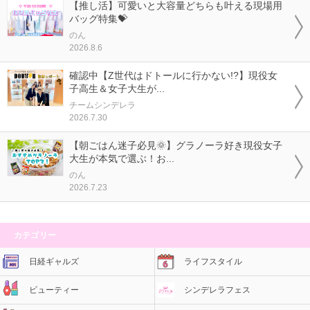
【推し活】可愛いと大容量どちらも叶える現場用
バッグ特集💝
のん
2026.8.6
確認中【Z世代はドトールに行かない!?】現役女
子高生＆女子大生が...
チームシンデレラ
2026.7.30
【朝ごはん迷子必見🌞】グラノーラ好き現役女子
大生が本気で選ぶ！お...
のん
2026.7.23
カテゴリー
日経ギャルズ
ライフスタイル
ビューティー
シンデレラフェス