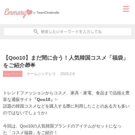
【Qoo10】まだ間に合う！人気韓国コスメ「福袋」
をご紹介🎁🌟
チームシンデレラ
2023.2.6
ビューティー
トレンドファッションからコスメ、家具・家電、食品まで
品揃え豊
富な通販サイト
「
Qoo10」
✨
話題の韓国コスメなどを購入する際に利用したことのある方も多い
のではないでしょうか♪
今回は、
Qoo
10の
人気韓国ブランドのアイテムがセットになっ
た
「
コスメ福袋
」をご紹介！