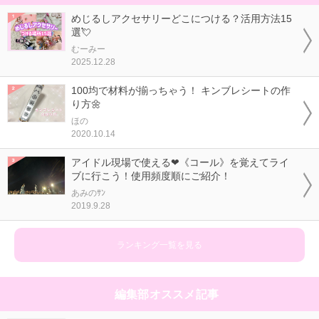
めじるしアクセサリーどこにつける？活用方法15
選💘
むーみー
2025.12.28
100均で材料が揃っちゃう！ キンブレシートの作
り方🌼
ほの
2020.10.14
アイドル現場で使える❤《コール》を覚えてライ
ブに行こう！使用頻度順にご紹介！
あみのｻﾝ
2019.9.28
ランキング一覧を見る
編集部オススメ記事