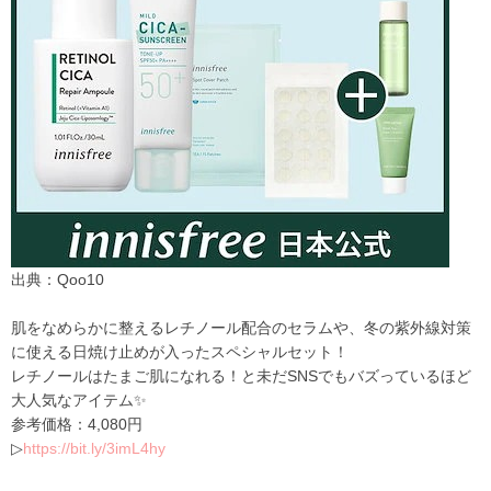
出典：Qoo10
肌をなめらかに整えるレチノール配
合のセラムや、冬の紫外線対策
に使
える日焼け止めが入ったスペシャル
セット！
レチノールはたまご肌になれる！と未だSNSでもバズっているほど
大人気なアイテム✨
参考価格：
4,080
円
▷
https://bit.ly/3imL4hy