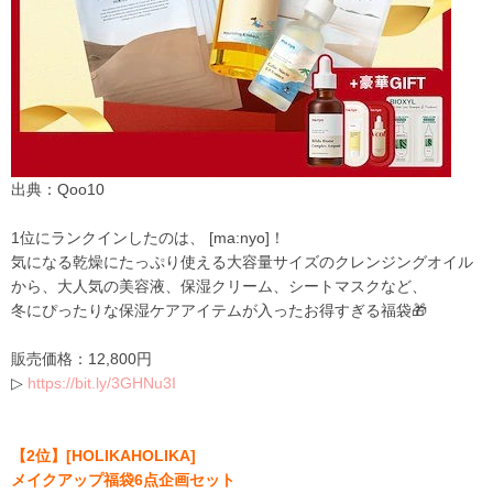
出典：Qoo10
1
位にランクインしたのは、
[
ma:nyo
]！
気になる乾燥にたっぷり使える大容量
サイズのクレンジングオイル
から
、大人気の美容液、保湿クリーム、シートマスクなど、
冬にぴったりな保湿ケアアイテ
ムが入ったお得すぎる福袋🎁
販売価格：
12
,
800
円
▷
https
:
//bit
.
ly/
3
GHNu
3
I
【2
位
】
[HOLIKAHOLIKA]
メイクアップ福袋
6
点企画セット