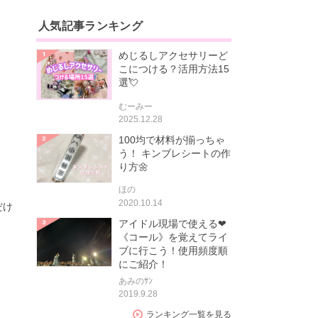
人気記事ランキング
めじるしアクセサリーど
こにつける？活用方法15
選💘
むーみー
2025.12.28
100均で材料が揃っちゃ
う！ キンブレシートの作
り方🌼
ほの
2020.10.14
だけ
アイドル現場で使える❤
《コール》を覚えてライ
ブに行こう！使用頻度順
にご紹介！
あみのｻﾝ
2019.9.28
ランキング一覧を見る