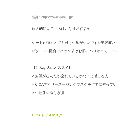
出典：
https://www.qoo10.jp/
個人的にはこちらはかなりおすすめ！
シートが薄くとても付け心地がいいです✨美容液た
ビタミン
C
配合でパック後はお肌にハリが出てトー
【こんな人にオススメ】
✓お肌がなんだか疲れているかな？と感じる人
✓
CICA
デイリースージングマスクをすでに使ってい
✓生理前のゆらぎ肌に
CICA レチAマスク