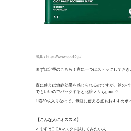
出典：
https://www.qoo10.jp/
まずは定番のこちら！家に一つはストックしておき
夜に使えば鎮静効果を感じられるのですが、朝のパ
でもいいのでパックすると化粧ノリも
good
♡
1
箱
30
枚入りなので、気軽に使える点もおすすめポイ
【こんな人にオススメ】
✓まずは
CICA
マスクを試してみたい人