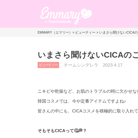
EMMARY（エマリー）
>
ビューティー
> いまさら聞けないCICAの
いまさら聞けないCICAのこと
チームシンデレラ
2023.4.17
ビューティー
ニキビや乾燥など、お肌のトラブルの時に欠かせな
韓国コスメでは、今や定番アイテムですよね♪
皆さんの中にも、
CICA
コスメを積極的に取り入れ
そもそもCICAって🤔💭？