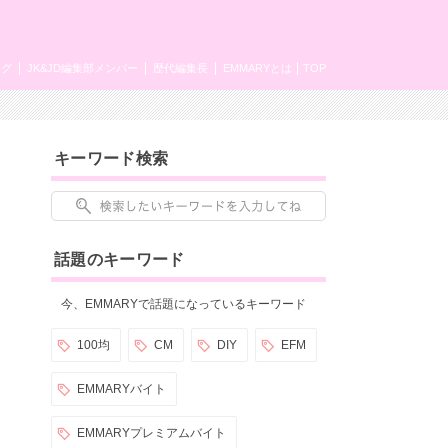
ング
JK&JD編集部メンバー
歴代編集長
EMMARYとは
TOP
キーワード検索
話題のキーワード
今、EMMARYで話題になっているキーワード
100均
CM
DIY
EFM
EMMARYバイト
EMMARYプレミアムバイト