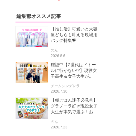
編集部オススメ記事
【推し活】可愛いと大容
量どちらも叶える現場用
バッグ特集💝
のん
2026.8.6
確認中【Z世代はドトー
ルに行かない!?】現役女
子高生＆女子大生が...
チームシンデレラ
2026.7.30
【朝ごはん迷子必見🌞】
グラノーラ好き現役女子
大生が本気で選ぶ！お...
のん
2026.7.23