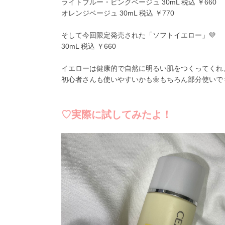
ライトブルー・ピンクベージュ
30mL
税込
￥
660
オレンジベージュ
30mL
税込
￥
770
そして今回限定発売された「ソフトイエロー」💛
30mL
税込
￥
660
イエローは健康的で自然に明るい肌をつくってくれ
初心者さんも使いやすいかも🌼もちろん部分使いで
♡実際に試してみたよ！