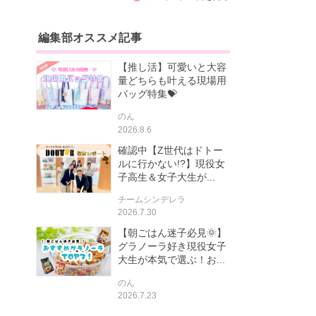
編集部オススメ記事
【推し活】可愛いと大容
量どちらも叶える現場用
バッグ特集💝
のん
2026.8.6
確認中【Z世代はドトー
ルに行かない!?】現役女
子高生＆女子大生が...
チームシンデレラ
2026.7.30
【朝ごはん迷子必見🌞】
グラノーラ好き現役女子
大生が本気で選ぶ！お...
のん
2026.7.23