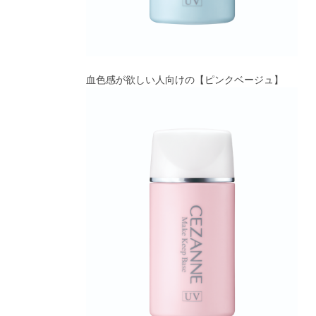
血色感
が欲しい人向けの【
ピンクベージュ】