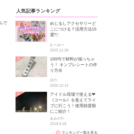
人気記事ランキング
ムで
めじるしアクセサリーど
こにつける？活用方法15
選💘
むーみー
2025.12.28
100均で材料が揃っちゃ
う！ キンブレシートの作
り方🌼
ほの
2020.10.14
アイドル現場で使える❤
《コール》を覚えてライ
ブに行こう！使用頻度順
にご紹介！
あみのｻﾝ
2019.9.28
ランキング一覧を見る