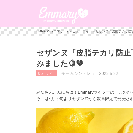
EMMARY（エマリー）
>
ビューティー
> セザンヌ『皮脂テカリ防
セザンヌ『皮脂テカリ防止
みました🍋💛
チームシンデレラ
2023.5.22
ビューティー
みなさんこんにちは！Emmaryライターの、このか
今回は
4
月下旬より
セザンヌから数量限定で発売さ