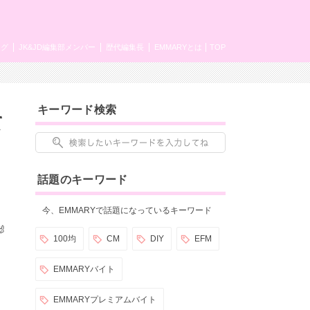
ング
JK&JD編集部メンバー
歴代編集長
EMMARYとは
TOP
キーワード検索
て
話題のキーワード
今、EMMARYで話題になっているキーワード

100均
CM
DIY
EFM
EMMARYバイト
EMMARYプレミアムバイト