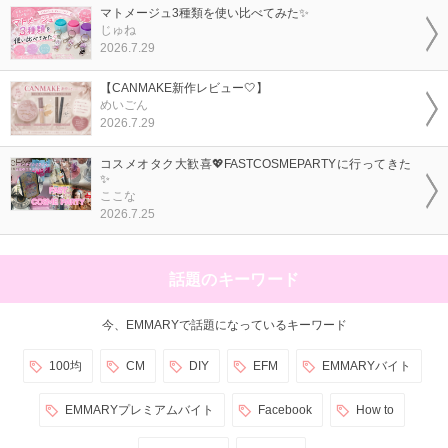
マトメージュ3種類を使い比べてみた✨
じゅね
2026.7.29
【CANMAKE新作レビュー🤍】
めいごん
2026.7.29
コスメオタク大歓喜💖FASTCOSMEPARTYに行ってきた
✨
ここな
2026.7.25
話題のキーワード
今、EMMARYで話題になっているキーワード
100均
CM
DIY
EFM
EMMARYバイト
EMMARYプレミアムバイト
Facebook
How to