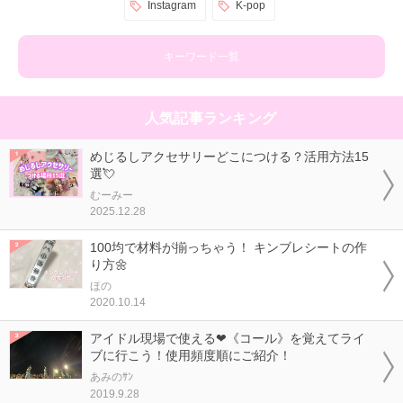
Instagram
K-pop
キーワード一覧
人気記事ランキング
めじるしアクセサリーどこにつける？活用方法15
選💘
むーみー
2025.12.28
100均で材料が揃っちゃう！ キンブレシートの作
り方🌼
ほの
2020.10.14
アイドル現場で使える❤《コール》を覚えてライ
ブに行こう！使用頻度順にご紹介！
あみのｻﾝ
2019.9.28