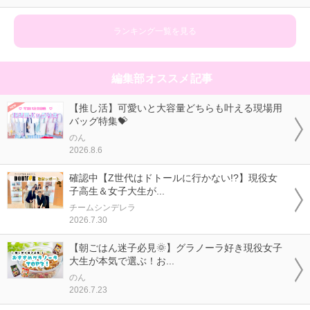
ランキング一覧を見る
編集部オススメ記事
【推し活】可愛いと大容量どちらも叶える現場用
バッグ特集💝
のん
2026.8.6
確認中【Z世代はドトールに行かない!?】現役女
子高生＆女子大生が...
チームシンデレラ
2026.7.30
【朝ごはん迷子必見🌞】グラノーラ好き現役女子
大生が本気で選ぶ！お...
のん
2026.7.23