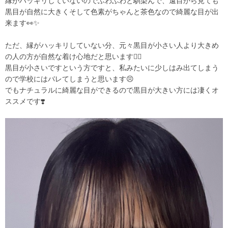
縁がハッキリしていないのでふわふわと馴染んで、遠目から見ても
黒目が自然に大きくそして色素がちゃんと茶色なので綺麗な目が出
来ます👀✨
ただ、縁がハッキリしていない分、元々黒目が小さい人より大きめ
の人の方が自然な着け心地だと思います🙆‍♀️
黒目が小さいですという方ですと、私みたいに少しはみ出てしまう
ので学校にはバレてしまうと思います😣
でもナチュラルに綺麗な目ができるので黒目が大きい方には凄くオ
ススメです❣️