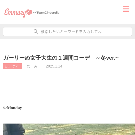
ガーリーめ女子大生の１週間コーデ ～冬ver.~
むーみー
2025.1.14
ビューティー
①𝐌𝐨𝐧𝐝𝐚𝐲