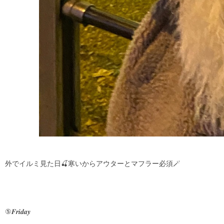
外でイルミ見た日🍒寒いからアウターとマフラー必須🪄
⑤𝑭𝒓𝒊𝒅𝒂𝒚