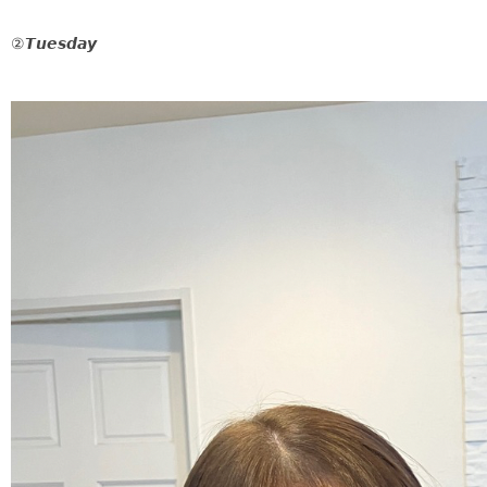
②𝙏𝙪𝙚𝙨𝙙𝙖𝙮