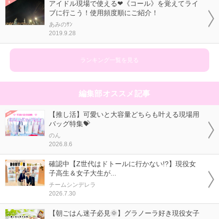
アイドル現場で使える❤《コール》を覚えてライ
ブに行こう！使用頻度順にご紹介！
あみのｻﾝ
2019.9.28
ランキング一覧を見る
編集部オススメ記事
【推し活】可愛いと大容量どちらも叶える現場用
バッグ特集💝
のん
2026.8.6
確認中【Z世代はドトールに行かない!?】現役女
子高生＆女子大生が...
チームシンデレラ
2026.7.30
【朝ごはん迷子必見🌞】グラノーラ好き現役女子