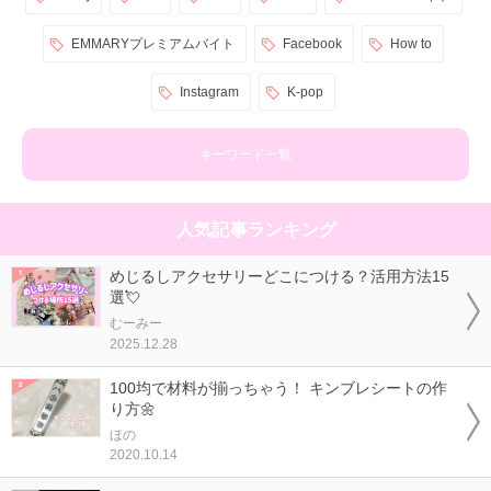
EMMARYプレミアムバイト
Facebook
How to
Instagram
K-pop
キーワード一覧
人気記事ランキング
めじるしアクセサリーどこにつける？活用方法15
選💘
むーみー
2025.12.28
100均で材料が揃っちゃう！ キンブレシートの作
り方🌼
ほの
2020.10.14