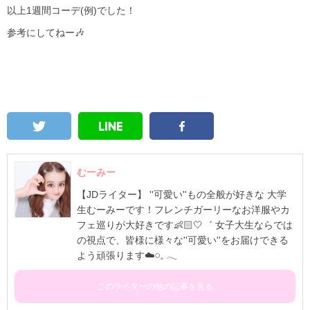
以上1週間コーデ(例)でした！
参考にしてねー🎶
むーみー
【JDライター】 ''可愛い''もの全般が好きな 大学
生むーみーです！フレンチガーリーなお洋服やカ
フェ巡りが大好きです👶🏻🤍゛ 女子大生ならでは
の視点で、皆様に様々な''可愛い''をお届けできる
よう頑張ります☁️𓏸⁡𓈒 𓂃
このライターの他の記事を見る