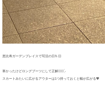
恵比寿ガーデンプレイスで写活の日🫰🏻
寒かったけどロングブーツにして正解🙆🏻‍♀️ ̖́-‬
スカートみたいに広がるアウターは1つ持っておくと幅が広がる💖