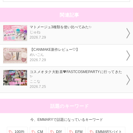
関連記事
マトメージュ3種類を使い比べてみた✨
じゅね
2026.7.29
【CANMAKE新作レビュー🤍】
めいごん
2026.7.29
コスメオタク大歓喜💖FASTCOSMEPARTYに行ってきた
✨
ここな
2026.7.25
話題のキーワード
今、EMMARYで話題になっているキーワード
100均
CM
DIY
EFM
EMMARYバイト