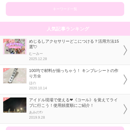
キーワード一覧
人気記事ランキング
めじるしアクセサリーどこにつける？活用方法15
選💘
むーみー
2025.12.28
100均で材料が揃っちゃう！ キンブレシートの作
り方🌼
ほの
2020.10.14
アイドル現場で使える❤《コール》を覚えてライ
ブに行こう！使用頻度順にご紹介！
あみのｻﾝ
2019.9.28