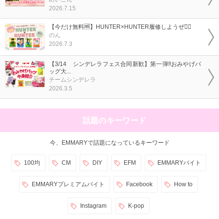
2026.7.15
【今だけ無料🆓】HUNTER×HUNTER履修しようぜ❤️‍🔥
のん
2026.7.3
【3/14 シンデレラフェス合同新歓】第一弾‼️おみやげバ
ッグ大...
チームシンデレラ
2026.3.5
話題のキーワード
今、EMMARYで話題になっているキーワード
100均
CM
DIY
EFM
EMMARYバイト
EMMARYプレミアムバイト
Facebook
How to
Instagram
K-pop