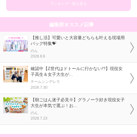
ランキング一覧を見る
編集部オススメ記事
【推し活】可愛いと大容量どちらも叶える現場用
バッグ特集💝
のん
2026.8.6
確認中【Z世代はドトールに行かない!?】現役女
子高生＆女子大生が...
チームシンデレラ
2026.7.30
【朝ごはん迷子必見🌞】グラノーラ好き現役女子
大生が本気で選ぶ！お...
のん
2026.7.23