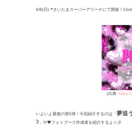
6/8(日)📍さいたまスーパーアリーナにて開催！Cind
(出典:
https:/
夢追う
いよいよ最後の第5弾！今回紹介するのは「
ﾝ
」🩷🖤フォトブース作成者を紹介するよ☆彡