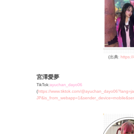
(出典:
https:/
宮澤愛夢
TikTok:
ayuchan_dayo06
(
https://www.tiktok.com/@ayuchan_dayo06?lang=ja
JP&is_from_webapp=1&sender_device=mobile&s