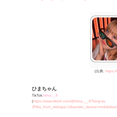
(出典:
https:/
ひまちゃん
TikTok:
hima._.8
(
https://www.tiktok.com/@hima.__.8?lang=ja-
JP&is_from_webapp=1&sender_device=mobile&s