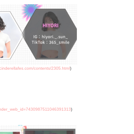
/cinderellafes.com/contents/2305.html
)
ender_web_id=7430987511046391313
)