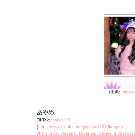
(出典:
https:/
あやめ
TikTok:
osako1131
(
https://www.tiktok.com/@osako1131?lang=ja-
JP&is_from_webapp=1&sender_device=mobile&s