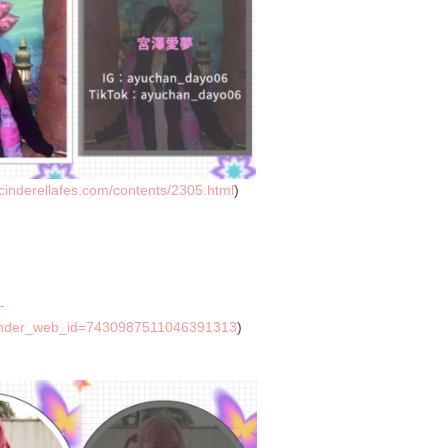
/cinderellafes.com/contents/2305.html
)
-
ender_web_id=7430987511046391313
)