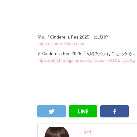
🎊🎀「Cinderella Fes 2025」公式HP↓
https://cinderellafes.com
✔ Cinderella Fes 2025『入場予約』はこちらから↓
https://a08.hm-f.jp/index.php?action=R1&a=313
ゆう