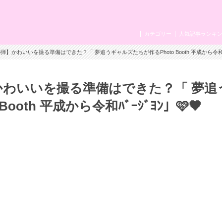
カテゴリー
人気記事ランキ
】かわいいを撮る準備はできた？「 夢追うギャルズたちが作るPhoto Booth 平成から令和ﾊﾞｰ
かわいいを撮る準備はできた？「 夢追
oth 平成から令和ﾊﾞｰｼﾞﾖﾝ」🩷🖤