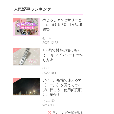
人気記事ランキング
めじるしアクセサリーど
こにつける？活用方法15
選💘
むーみー
2025.12.28
100均で材料が揃っちゃ
う！ キンブレシートの作
り方🌼
ほの
2020.10.14
アイドル現場で使える❤
《コール》を覚えてライ
ブに行こう！使用頻度順
にご紹介！
あみのｻﾝ
2019.9.28
ランキング一覧を見る