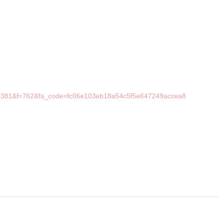
&g=381&f=762&fa_code=fc06e103eb18a54c5f5e647249accea8