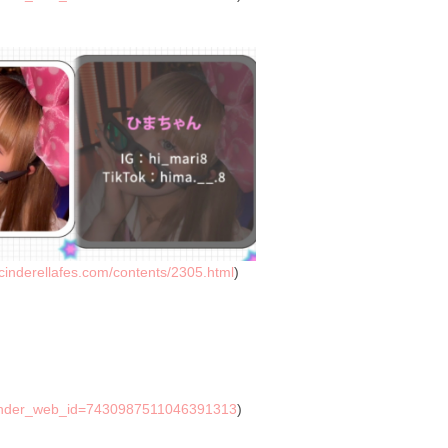
/cinderellafes.com/contents/2305.html
)
ender_web_id=7430987511046391313
)