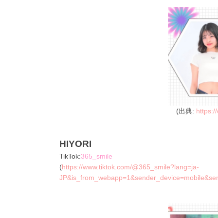
(出典:
https:/
HIYORI
TikTok:
365_smile
(
https://www.tiktok.com/@365_smile?lang=ja-
JP&is_from_webapp=1&sender_device=mobile&s