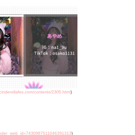
/cinderellafes.com/contents/2305.html
)
ender_web_id=7430987511046391313
)