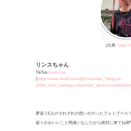
(出典:
https:/
リンスちゃん
TikTok:
linsechan_
(
https://www.tiktok.com/@1insechan_?lang=ja-
JP&is_from_webapp=1&sender_device=mobile&s
夢追う5人のそれぞれの想いがのったフォトブース
超々かわいいこと間違いなしだから絶対に来てね🫣