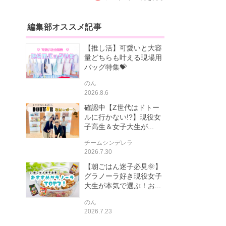
編集部オススメ記事
【推し活】可愛いと大容
量どちらも叶える現場用
バッグ特集💝
のん
2026.8.6
確認中【Z世代はドトー
ルに行かない!?】現役女
子高生＆女子大生が...
チームシンデレラ
2026.7.30
【朝ごはん迷子必見🌞】
グラノーラ好き現役女子
大生が本気で選ぶ！お...
のん
2026.7.23