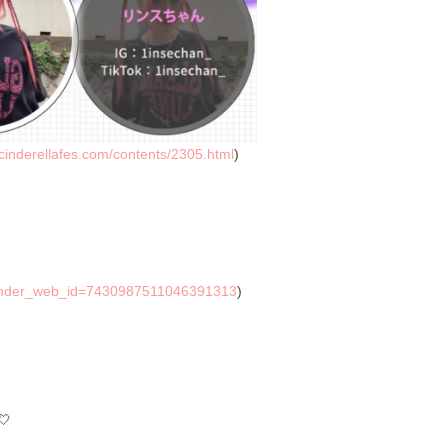
/cinderellafes.com/contents/2305.html
)
ender_web_id=7430987511046391313
)
！
