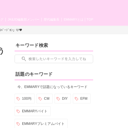
ング
JK&JD編集部メンバー
歴代編集長
EMMARYとは
TOP
ｼﾞﾖﾝ」🩷🖤
キーワード検索
う
話題のキーワード
今、EMMARYで話題になっているキーワード
100均
CM
DIY
EFM
EMMARYバイト
EMMARYプレミアムバイト