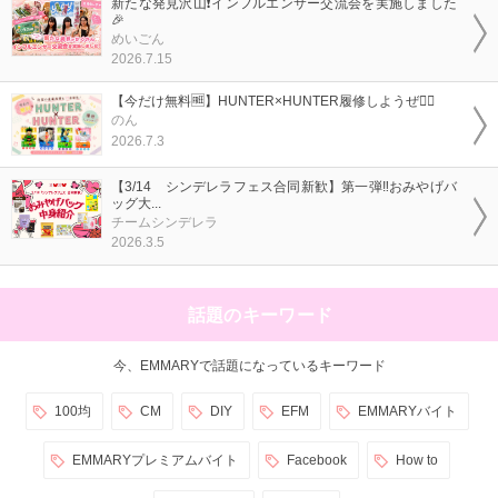
新たな発見沢山❗インフルエンサー交流会を実施しました
🎉
めいごん
2026.7.15
【今だけ無料🆓】HUNTER×HUNTER履修しようぜ❤️‍🔥
のん
2026.7.3
【3/14 シンデレラフェス合同新歓】第一弾‼️おみやげバ
ッグ大...
チームシンデレラ
2026.3.5
話題のキーワード
今、EMMARYで話題になっているキーワード
100均
CM
DIY
EFM
EMMARYバイト
EMMARYプレミアムバイト
Facebook
How to