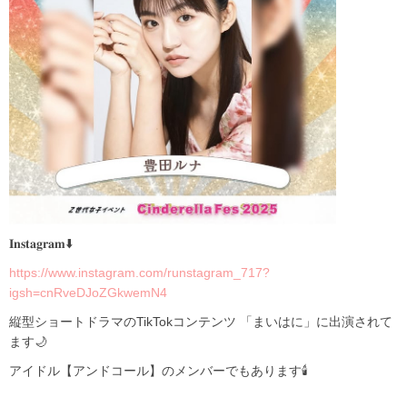
𝐈𝐧𝐬𝐭𝐚𝐠𝐫𝐚𝐦⬇️
https://www.instagram.com/runstagram_717?
igsh=cnRveDJoZGkwemN4
縦型ショートドラマのTikTokコンテンツ 「まいはに」に出演されて
ます🌙
アイドル【アンドコール】のメンバーでもあります🕯