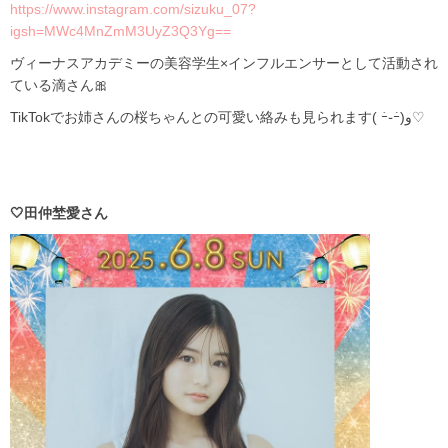
https://www.instagram.com/sizuku_07?
igsh=MWc4MnZmM3UyZ3Q3Yg==
ヴィーナスアカデミーの美容学生×インフルエンサーとして活動され
ている滴さん🎀
TikTokでお姉さんの桜ちゃんとの可愛い絡みも見られます( ｰ̀֊ｰ́)و♡
🤍田仲埜愛さん