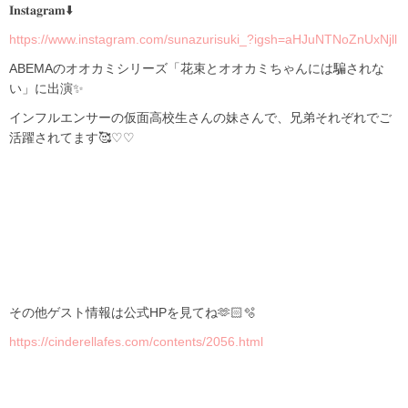
𝐈𝐧𝐬𝐭𝐚𝐠𝐫𝐚𝐦⬇️
https://www.instagram.com/sunazurisuki_?igsh=aHJuNTNoZnUxNjll
ABEMAのオオカミシリーズ「花束とオオカミちゃんには騙されな
い」に出演✨
インフルエンサーの仮面高校生さんの妹さんで、兄弟それぞれでご
活躍されてます🥰♡♡
その他ゲスト情報は公式HPを見てね🫶🏻🫧
https://cinderellafes.com/contents/2056.html