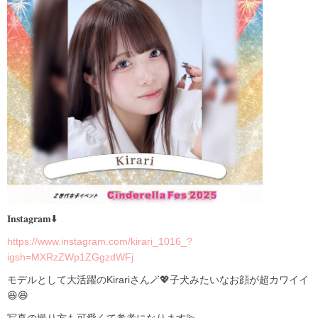
𝐈𝐧𝐬𝐭𝐚𝐠𝐫𝐚𝐦⬇️
https://www.instagram.com/kirari_1016_?
igsh=MXRzZWp1ZGgzdWFj
モデルとして大活躍のKirariさん🪄💖子犬みたいなお顔が超カワイイ
😆😆