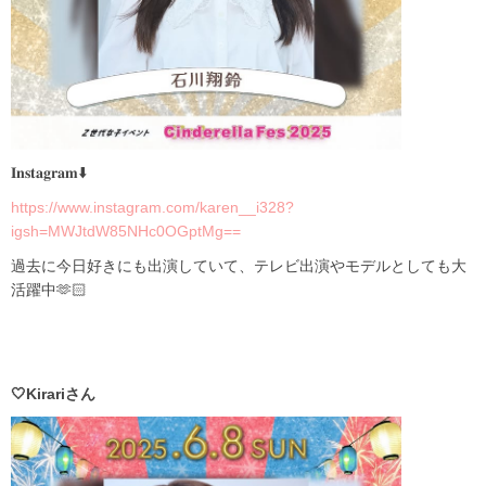
𝐈𝐧𝐬𝐭𝐚𝐠𝐫𝐚𝐦⬇️
https://www.instagram.com/karen__i328?
igsh=MWJtdW85NHc0OGptMg==
過去に今日好きにも出演していて、テレビ出演やモデルとしても大
活躍中🫶🏻
🤍Kirariさん