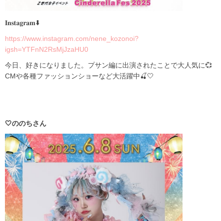
𝐈𝐧𝐬𝐭𝐚𝐠𝐫𝐚𝐦⬇️
https://www.instagram.com/nene_kozonoi?
igsh=YTFnN2RsMjJzaHU0
今日、好きになりました。プサン編に出演されたことで大人気に💞
CMや各種ファッションショーなど大活躍中🍒🤍
🤍ののちさん