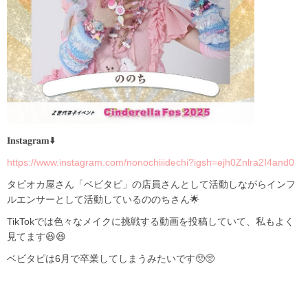
𝐈𝐧𝐬𝐭𝐚𝐠𝐫𝐚𝐦⬇️
https://www.instagram.com/nonochiiidechi?igsh=ejh0Znlra2I4and0
タピオカ屋さん「ベビタピ」の店員さんとして活動しながらインフ
ルエンサーとして活動しているののちさん🌟
TikTokでは色々なメイクに挑戦する動画を投稿していて、私もよく
見てます😆😆
ベビタピは6月で卒業してしまうみたいです🥺🥺