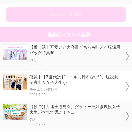
ランキング一覧を見る
編集部オススメ記事
【推し活】可愛いと大容量どちらも叶える現場用
バッグ特集💝
のん
2026.8.6
確認中【Z世代はドトールに行かない!?】現役女
子高生＆女子大生が...
チームシンデレラ
2026.7.30
【朝ごはん迷子必見🌞】グラノーラ好き現役女子
大生が本気で選ぶ！お...
のん
2026.7.23