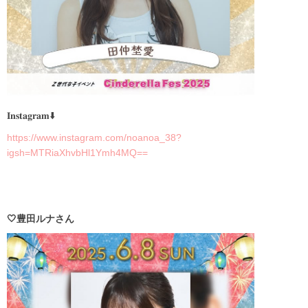
𝐈𝐧𝐬𝐭𝐚𝐠𝐫𝐚𝐦⬇️
https://www.instagram.com/noanoa_38?
igsh=MTRiaXhvbHl1Ymh4MQ==
🤍豊田ルナさん