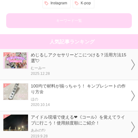
Instagram
K-pop
キーワード一覧
人気記事ランキング
めじるしアクセサリーどこにつける？活用方法15
選💘
むーみー
2025.12.28
100均で材料が揃っちゃう！ キンブレシートの作
り方🌼
ほの
2020.10.14
アイドル現場で使える❤《コール》を覚えてライ
ブに行こう！使用頻度順にご紹介！
あみのｻﾝ
2019.9.28