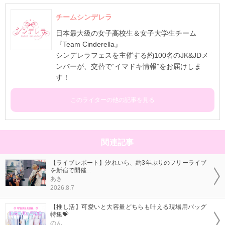
チームシンデレラ
日本最大級の女子高校生＆女子大学生チーム
『Team Cinderella』
シンデレラフェスを主催する約100名のJK&JDメ
ンバーが、交替で“イマドキ情報”をお届けしま
す！
このライターの他の記事を見る
関連記事
【ライブレポート】汐れいら、約3年ぶりのフリーライブ
を新宿で開催...
あき
2026.8.7
【推し活】可愛いと大容量どちらも叶える現場用バッグ
特集💝
のん