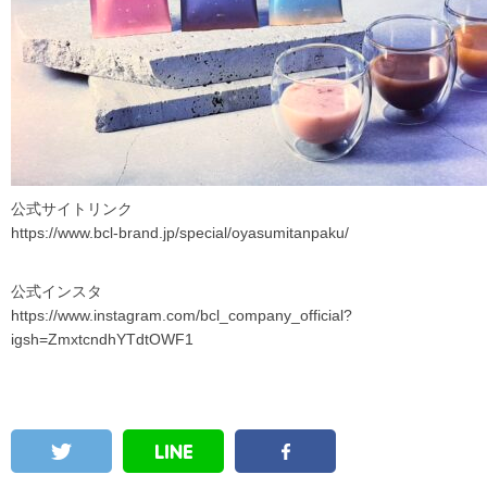
公式サイトリンク
https://www.bcl-brand.jp/special/oyasumitanpaku/
公式インスタ
https://www.instagram.com/bcl_company_official?
igsh=ZmxtcndhYTdtOWF1