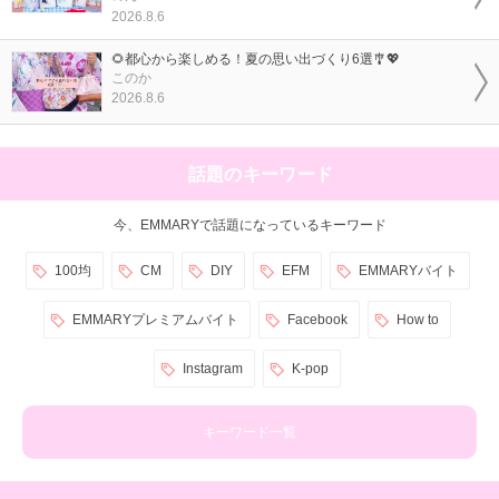
2026.8.6
🌻都心から楽しめる！夏の思い出づくり6選🎐💖
このか
2026.8.6
話題のキーワード
今、EMMARYで話題になっているキーワード
100均
CM
DIY
EFM
EMMARYバイト
EMMARYプレミアムバイト
Facebook
How to
Instagram
K-pop
キーワード一覧