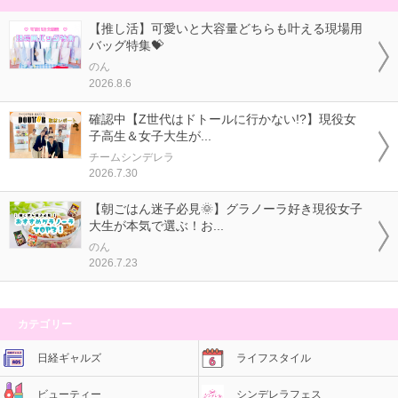
【推し活】可愛いと大容量どちらも叶える現場用
バッグ特集💝
のん
2026.8.6
確認中【Z世代はドトールに行かない!?】現役女
子高生＆女子大生が...
チームシンデレラ
2026.7.30
【朝ごはん迷子必見🌞】グラノーラ好き現役女子
大生が本気で選ぶ！お...
のん
2026.7.23
カテゴリー
日経ギャルズ
ライフスタイル
ビューティー
シンデレラフェス