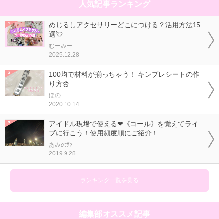
人気記事ランキング
めじるしアクセサリーどこにつける？活用方法15
選💘
むーみー
2025.12.28
100均で材料が揃っちゃう！ キンブレシートの作
り方🌼
ほの
2020.10.14
アイドル現場で使える❤《コール》を覚えてライ
ブに行こう！使用頻度順にご紹介！
あみのｻﾝ
2019.9.28
ランキング一覧を見る
編集部オススメ記事