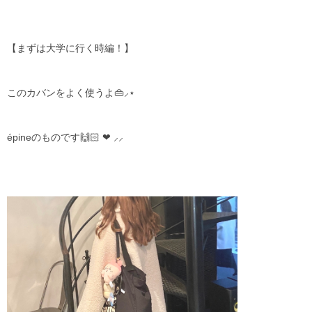
【まずは大学に行く時編！】
このカバンをよく使うよ👜︎⸝‍⋆
épineのものです🙌🏻 ❤︎ ⸝⸝