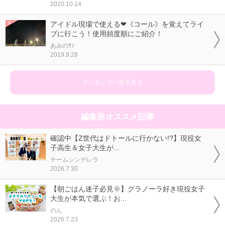
2020.10.14
アイドル現場で使える❤《コール》を覚えてライ
ブに行こう！使用頻度順にご紹介！
あみのｻﾝ
2019.9.28
ランキング一覧を見る
編集部オススメ記事
確認中【Z世代はドトールに行かない!?】現役女
子高生＆女子大生が...
チームシンデレラ
2026.7.30
【朝ごはん迷子必見🌞】グラノーラ好き現役女子
大生が本気で選ぶ！お...
のん
2026.7.23