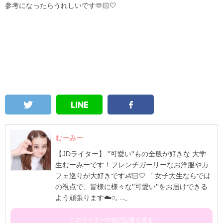
参考になったらうれしいです🫶🏻🤍
むーみー
【JDライター】 ''可愛い''もの全般が好きな 大学
生むーみーです！フレンチガーリーなお洋服やカ
フェ巡りが大好きです👶🏻🤍゛ 女子大生ならでは
の視点で、皆様に様々な''可愛い''をお届けできる
よう頑張ります☁️𓏸⁡𓈒 𓂃
このライターの他の記事を見る