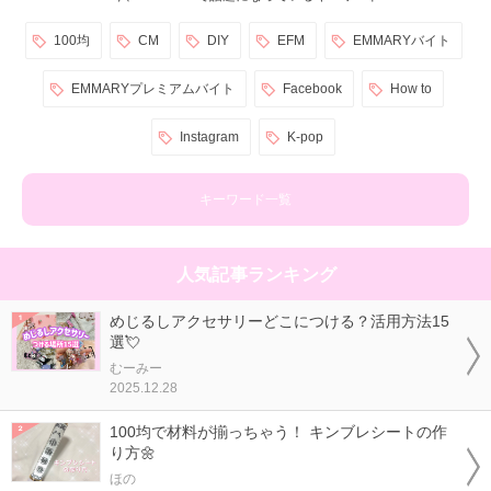
100均
CM
DIY
EFM
EMMARYバイト
EMMARYプレミアムバイト
Facebook
How to
Instagram
K-pop
キーワード一覧
人気記事ランキング
めじるしアクセサリーどこにつける？活用方法15
選💘
むーみー
2025.12.28
100均で材料が揃っちゃう！ キンブレシートの作
り方🌼
ほの