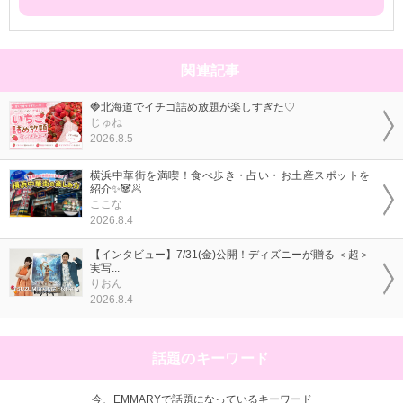
関連記事
🍓北海道でイチゴ詰め放題が楽しすぎた♡
じゅね
2026.8.5
横浜中華街を満喫！食べ歩き・占い・お土産スポットを
紹介✨🐼🥟
ここな
2026.8.4
【インタビュー】7/31(金)公開！ディズニーが贈る ＜超＞
実写...
りおん
2026.8.4
話題のキーワード
今、EMMARYで話題になっているキーワード