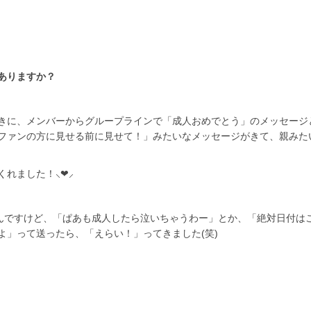
ありますか？
きに、メンバーからグループラインで「成人おめでとう」のメッセージ
ファンの方に見せる前に見せて！」みたいなメッセージがきて、親みた
れました！⸜❤⸝‍
なんですけど、「ぱあも成人したら泣いちゃうわー」とか、「絶対日付は
よ」って送ったら、「えらい！」ってきました(笑)