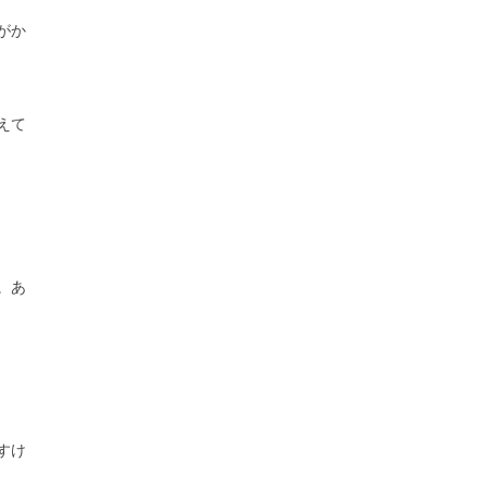
がか
えて
。あ
すけ