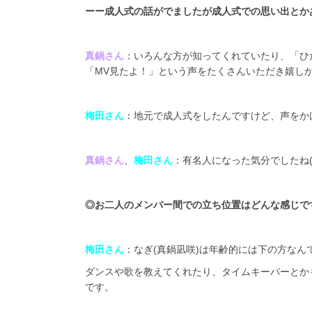
ーー成人式の話がでましたが成人式での思い出とか
真鍋さん
：いろんな方が知ってくれていたり、「ひ
「MV見たよ！」という声をたくさんいただき嬉し
梅田さん
：地元で成人式をしたんですけど、声をか
真鍋さん
、
梅田さん
：有名人になった気分でしたね(
◎
お二人のメンバー間での立ち位置はどんな感じで
梅田さん
：なぎ(真鍋凪咲)は年齢的には下の方な
ダンスや歌を教えてくれたり、タイムキーパーとか
です。