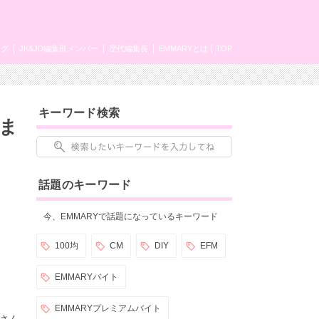
ング
JK&JD編集部メンバー
歴代編集長
EMMARYとは
TOP
キーワード検索
きま
話題のキーワード
今、EMMARYで話題になっているキーワード
100均
CM
DIY
EFM
EMMARYバイト
EMMARYプレミアムバイト