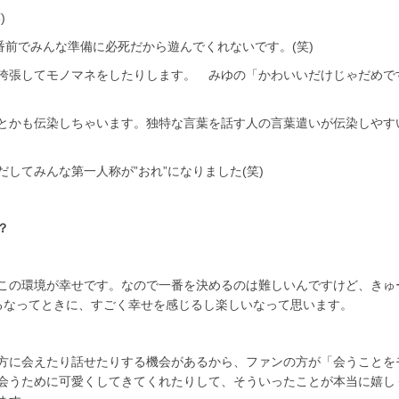
)
番前でみんな準備に必死だから遊んでくれないです。(笑)
誇張してモノマネをしたりします。 みゆの「かわいいだけじゃだめで
とかも伝染しちゃいます。独特な言葉を話す人の言葉遣いが伝染しやす
いだしてみんな第一人称が”おれ”になりました(笑)
？
この環境が幸せです。なので一番を決めるのは難しいんですけど、きゅ
るなってときに、すごく幸せを感じるし楽しいなって思います。
方に会えたり話せたりする機会があるから、ファンの方が「会うことを
会うために可愛くしてきてくれたりして、そういったことが本当に嬉し