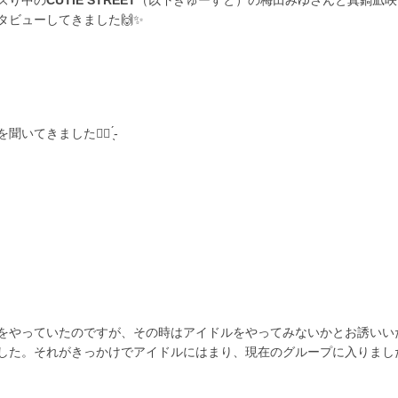
ズり中の
CUTIE STREET
（以下きゅーすと）の梅田みゆさんと真鍋凪咲
ビューしてきました🙌✨
きました👂🏻 ̖́-
をやっていたのですが、その時はアイドルをやってみないかとお誘いい
した。それがきっかけでアイドルにはまり、現在のグループに入りまし