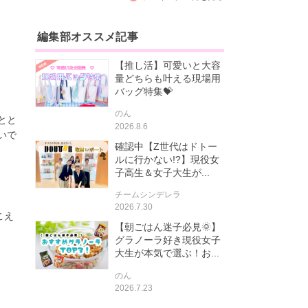
編集部オススメ記事
【推し活】可愛いと大容
量どちらも叶える現場用
バッグ特集💝
のん
とと
2026.8.6
いで
確認中【Z世代はドトー
ルに行かない!?】現役女
子高生＆女子大生が...
チームシンデレラ
2026.7.30
こえ
【朝ごはん迷子必見🌞】
グラノーラ好き現役女子
大生が本気で選ぶ！お...
のん
2026.7.23