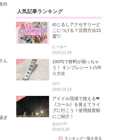
改め
人気記事ランキング
めじるしアクセサリーど
こにつける？活用方法15
選💘
むーみー
2025.12.28
さん
100均で材料が揃っちゃ
う！ キンブレシートの作
り方🌼
ほの
2020.10.14
アイドル現場で使える❤
《コール》を覚えてライ
ブに行こう！使用頻度順
にご紹介！
騒ぎ
あみのｻﾝ
2019.9.28
ランキング一覧を見る