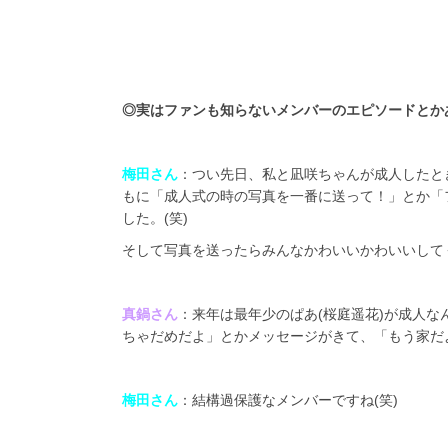
◎
実はファンも知らないメンバーのエピソードとか
梅田さん
：つい先日、私と凪咲ちゃんが成人したと
もに「成人式の時の写真を一番に送って！」とか「
した。(笑)
そして写真を送ったらみんなかわいいかわいいしてく
真鍋さん
：来年は最年少のぱあ(桜庭遥花)が成人
ちゃだめだよ」とかメッセージがきて、「もう家だ
梅田さん
：結構過保護なメンバーですね(笑)