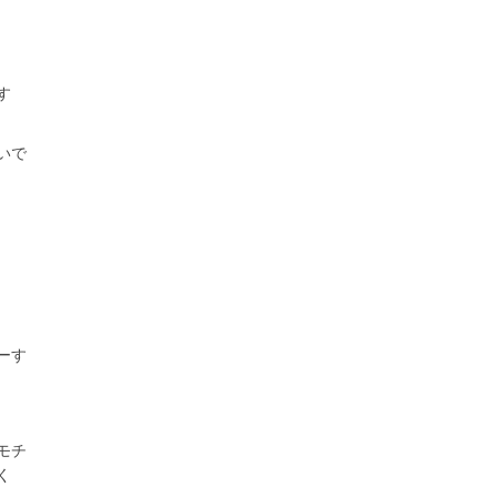
す
いで
ーす
モチ
く