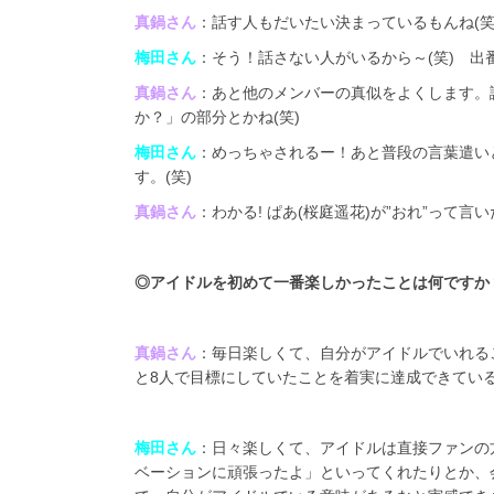
真鍋さん
：話す人もだいたい決まっているもんね(笑
梅田さん
：そう！話さない人がいるから～(笑) 出
真鍋さん
：あと他のメンバーの真似をよくします。
か？」の部分とかね(笑)
梅田さん
：めっちゃされるー！あと普段の言葉遣い
す。(笑)
真鍋さん
：わかる! ぱあ(桜庭遥花)が”おれ”って言
◎
アイドルを初めて一番楽しかったことは何ですか
真鍋さん
：毎日楽しくて、自分がアイドルでいれる
と8人で目標にしていたことを着実に達成できてい
梅田さん
：日々楽しくて、アイドルは直接ファンの
ベーションに頑張ったよ」といってくれたりとか、