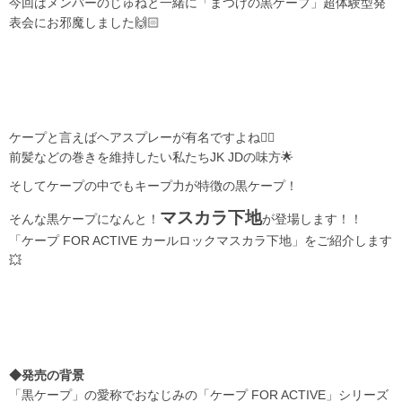
今回はメンバーのじゅねと一緒に「まつげの黒ケープ」超体験型発
表会にお邪魔しました🙌🏻
ケープと言えばヘアスプレーが有名ですよね🙂‍↕️
前髪などの巻きを維持したい私たちJK JDの味方🌟
そしてケープの中でもキープ力が特徴の黒ケープ！
マスカラ下地
そんな黒ケープになんと！
が登場します！！
「ケープ FOR ACTIVE カールロックマスカラ下地」をご紹介します
💥
◆発売の背景
「黒ケープ」の愛称でおなじみの「ケープ FOR ACTIVE」シリーズ