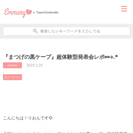
『まつげの黒ケープ』超体験型発表会レポ👀⟡.꙳
2025.2.25
emmary
,
ビューティー
こんにちは！りおんです🌻