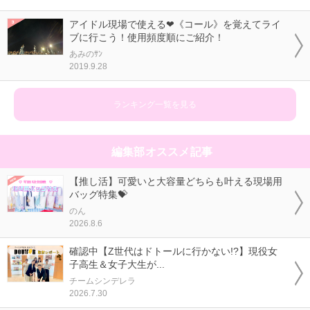
アイドル現場で使える❤《コール》を覚えてライ
ブに行こう！使用頻度順にご紹介！
あみのｻﾝ
2019.9.28
ランキング一覧を見る
編集部オススメ記事
【推し活】可愛いと大容量どちらも叶える現場用
バッグ特集💝
のん
2026.8.6
確認中【Z世代はドトールに行かない!?】現役女
子高生＆女子大生が...
チームシンデレラ
2026.7.30