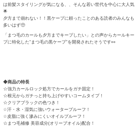
は前髪スタイリングが気になる、、そんな若い世代を中心に大人気
🌟
夕方まで崩れない！！黒ケープに頼ったことのある読者のみんなも
多いはず🥺
「まつ毛のカールも夕方までキープしたい」との声からカールキー
プに特化した”まつ毛の黒ケープ”を開発されたそうです👀
◆商品の特長
☆強力カールロック処方でカールをガチ固定！
☆根元からガチっと持ち上げやすいコームタイプ！
☆クリアブラックの色つき！
☆汗・水・湿気に強いウォータープルーフ！
☆皮脂に強く滲みにくいオイルプルーフ！
☆まつ毛補修 美容成分(オリーブオイル)配合！