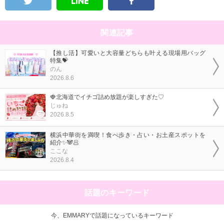
関連記事
【推し活】可愛いと大容量どちらも叶える現場用バッグ
特集💝
のん
2026.8.6
🍓北海道でイチゴ詰め放題が楽しすぎた♡
じゅね
2026.8.5
横浜中華街を満喫！食べ歩き・占い・お土産スポットを
紹介✨🐼🥟
ここな
2026.8.4
話題のキーワード
今、EMMARYで話題になっているキーワード