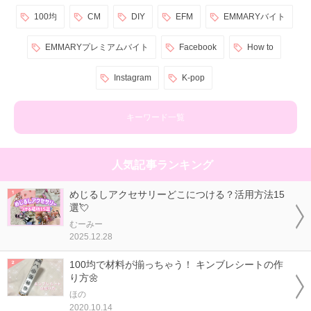
100均
CM
DIY
EFM
EMMARYバイト
EMMARYプレミアムバイト
Facebook
How to
Instagram
K-pop
キーワード一覧
人気記事ランキング
めじるしアクセサリーどこにつける？活用方法15
選💘
むーみー
2025.12.28
100均で材料が揃っちゃう！ キンブレシートの作
り方🌼
ほの
2020.10.14