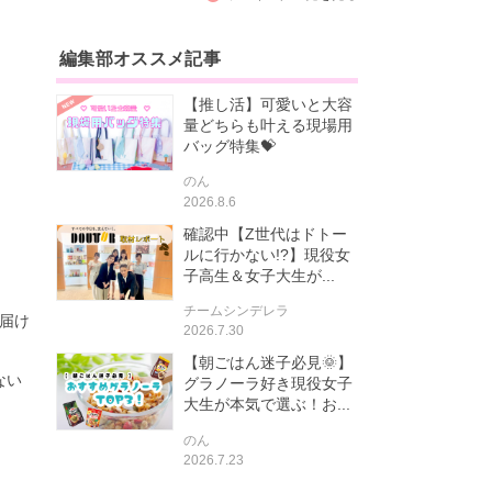
編集部オススメ記事
【推し活】可愛いと大容
量どちらも叶える現場用
バッグ特集💝
のん
2026.8.6
確認中【Z世代はドトー
ルに行かない!?】現役女
子高生＆女子大生が...
チームシンデレラ
届け
2026.7.30
【朝ごはん迷子必見🌞】
ない
グラノーラ好き現役女子
大生が本気で選ぶ！お...
のん
2026.7.23