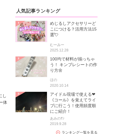
人気記事ランキング
めじるしアクセサリーど
こにつける？活用方法15
選💘
むーみー
2025.12.28
100均で材料が揃っちゃ
う！ キンブレシートの作
り方🌼
ほの
2020.10.14
アイドル現場で使える❤
にし
《コール》を覚えてライ
ー体
ブに行こう！使用頻度順
にご紹介！
あみのｻﾝ
2019.9.28
ランキング一覧を見る