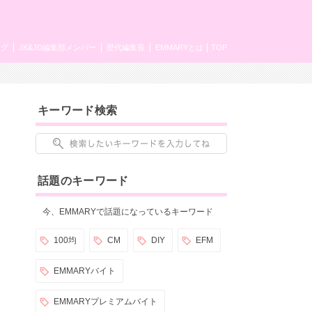
ング
JK&JD編集部メンバー
歴代編集長
EMMARYとは
TOP
キーワード検索
話題のキーワード
今、EMMARYで話題になっているキーワード
100均
CM
DIY
EFM
EMMARYバイト
EMMARYプレミアムバイト