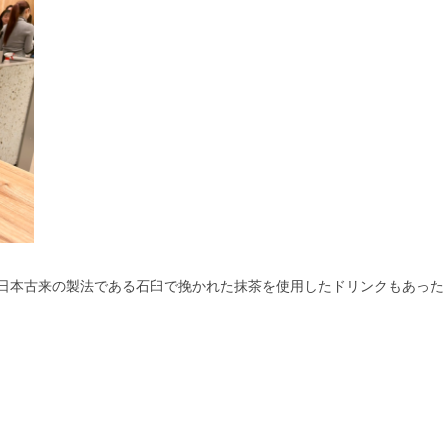
日本古来の製法である石臼で挽かれた抹茶を使用したドリンクもあった