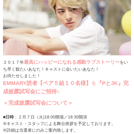
最高にハッピーになれる感動ラブストーリー
２０１７年
をい
ち早く観たいあなた！キャストに会いたいあなた！
お待たせしました！
EMMARY読者【ペア５組１０名様】
を
『PとJK』完
成披露試写会にご招待♪
＜完成披露試写会について＞
■日時
：２月７日（火
)18:00
開場／
18:30
開演
※キャスト・スタッフによる舞台挨拶を予定しております。
※詳細は当選者にのみご案内致します。