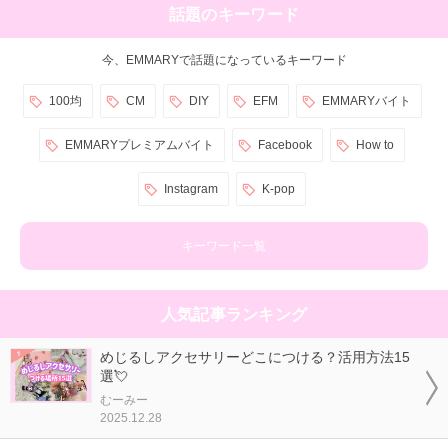
話題のキーワード
今、EMMARYで話題になっているキーワード
100均
CM
DIY
EFM
EMMARYバイト
EMMARYプレミアムバイト
Facebook
How to
Instagram
K-pop
キーワード一覧
人気記事ランキング
めじるしアクセサリーどこにつける？活用方法15
選💘
むーみー
2025.12.28