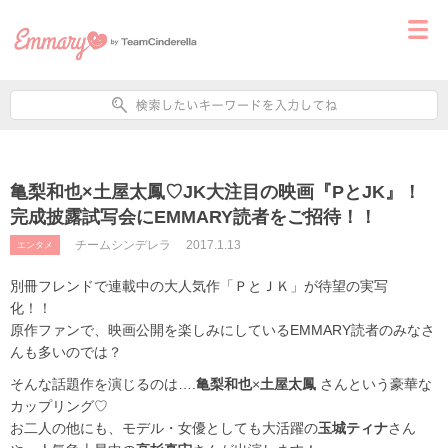
亀梨和也×土屋太鳳♡JK大注目の映画『PとJK』！
完成披露試写会にEMMARY読者をご招待！！
チームシンデレラ
2017.1.13
エンタメ
別冊フレンドで連載中の大人気作「ＰとＪＫ」が待望の実写
化！！
原作ファンで、映画公開を楽しみにしているEMMARY読者のみなさ
んも多いのでは？
そんな話題作を演じるのは….
亀梨和也
×
土屋太鳳
さんという豪華な
カップリング♡
お二人の他にも、モデル・女優としても大活躍の
玉城ティナ
さん