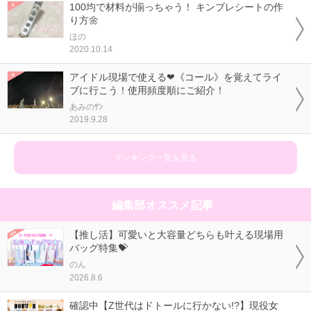
100均で材料が揃っちゃう！ キンブレシートの作
り方🌼
ほの
2020.10.14
アイドル現場で使える❤《コール》を覚えてライ
ブに行こう！使用頻度順にご紹介！
あみのｻﾝ
2019.9.28
ランキング一覧を見る
編集部オススメ記事
【推し活】可愛いと大容量どちらも叶える現場用
バッグ特集💝
のん
2026.8.6
確認中【Z世代はドトールに行かない!?】現役女