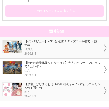
このライターの他の記事を見る
関連記事
【インタビュー】7/31(金)公開！ディズニーが贈る ＜超＞
実写...
りおん
2026.8.4
【憧れの職業体験をもう一度✨】大人のキッザニアに行っ
てきたレポ✈...
のん
2026.8.4
【原宿】はなまるおばけの期間限定カフェに行ってみた☕
＆竹下通りの...
ゆう
2026.8.3