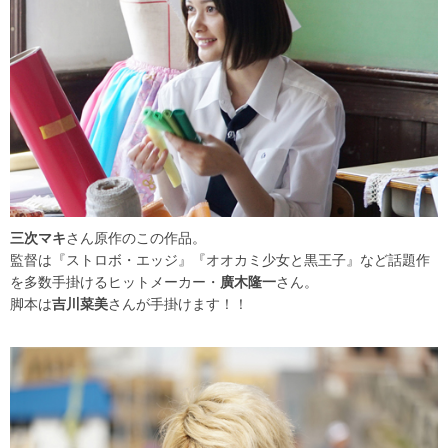
三次マキ
さん原作のこの作品。
監督は『ストロボ・エッジ』『オオカミ少女と黒王子』など話題作
を多数手掛けるヒットメーカー・
廣木隆一
さん。
脚本は
吉川菜美
さんが手掛けます！！