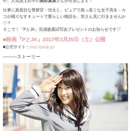
や、人気急上昇中の
高杉真宙
さんが出演します！
仕事に真面目な警察官・功太と、ピュアで真っ直ぐな女子高生・カ
コが織りなすキュートで愛らしい物語を、皆さん見に行きませんか
♡？
そこで！『PとJK』完成披露試写会プレゼントのお知らせです♡
■映画『PとJK』2017年3月25日（土）公開
■公式サイト：
http://ptojk.jp/
―――ストーリー