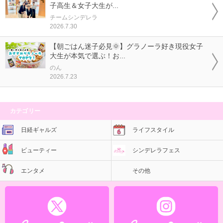
子高生＆女子大生が...
チームシンデレラ
2026.7.30
【朝ごはん迷子必見🌞】グラノーラ好き現役女子
大生が本気で選ぶ！お...
のん
2026.7.23
カテゴリー
日経ギャルズ
ライフスタイル
ビューティー
シンデレラフェス
エンタメ
その他