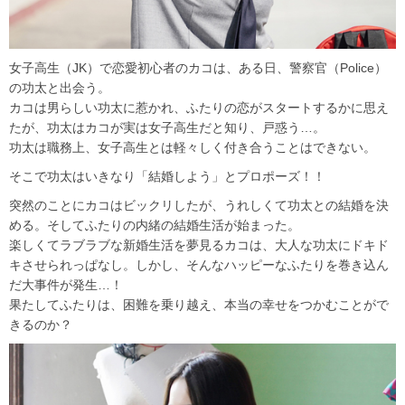
女子高生（JK）で恋愛初心者のカコは、ある日、警察官（Police）
の功太と出会う。
カコは男らしい功太に惹かれ、ふたりの恋がスタートするかに思え
たが、功太はカコが実は女子高生だと知り、戸惑う…。
功太は職務上、女子高生とは軽々しく付き合うことはできない。
そこで功太はいきなり「結婚しよう」とプロポーズ！！
突然のことにカコはビックリしたが、うれしくて功太との結婚を決
める。そしてふたりの内緒の結婚生活が始まった。
楽しくてラブラブな新婚生活を夢見るカコは、大人な功太にドキド
キさせられっぱなし。しかし、そんなハッピーなふたりを巻き込ん
だ大事件が発生…！
果たしてふたりは、困難を乗り越え、本当の幸せをつかむことがで
きるのか？