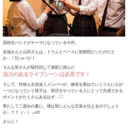
高校生バンドがテーマになっている今作。
金城さんと山田さんは、ドラムとベースに初挑戦だったのだと
か…！Σ(･ω･ﾉ)ﾉ！
そんな皆さんが猛特訓して撮影に挑んだ
迫力のあるライブシーンは必見です！
そして、性格も全員違うメンバーが、練習を重ねていくうちに心が
一つになっていく様子は、部活をやっている人にとって共感できる
ポイントがたくさんあるはず…♡
果たして二度めの夏に、燐は智にどんな言葉を伝えるのでしょう
か…？？（´-`）.｡oO
さらに！