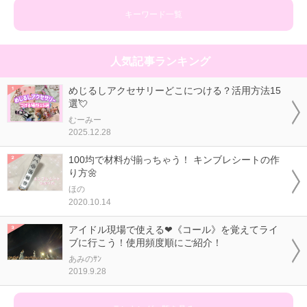
キーワード一覧
人気記事ランキング
めじるしアクセサリーどこにつける？活用方法15
選💘
むーみー
2025.12.28
100均で材料が揃っちゃう！ キンブレシートの作
り方🌼
ほの
2020.10.14
アイドル現場で使える❤《コール》を覚えてライ
ブに行こう！使用頻度順にご紹介！
あみのｻﾝ
2019.9.28