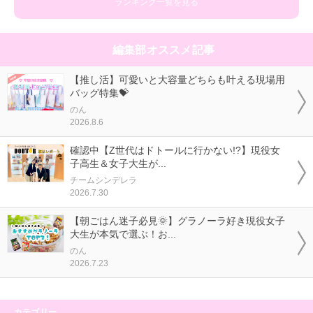
ランキング一覧を見る
編集部オススメ記事
【推し活】可愛いと大容量どちらも叶える現場用
バッグ特集💝
のん
2026.8.6
確認中【Z世代はドトールに行かない!?】現役女
子高生＆女子大生が...
チームシンデレラ
2026.7.30
【朝ごはん迷子必見🌞】グラノーラ好き現役女子
大生が本気で選ぶ！お...
のん
2026.7.23
カテゴリー