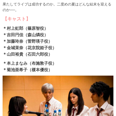
果たしてライブは成功するのか。二度めの夏はどんな結末を迎える
のか──。
【キャスト】
＊村上虹郎（篠原智役）
＊吉田円佳（森山燐役）
＊加藤玲奈（菅野瑛子役）
＊金城茉奈（花京院姫子役）
＊山田裕貴（石田六郎役）
＊本上まなみ（布施敦子役）
＊菊池亜希子（榎本優役）