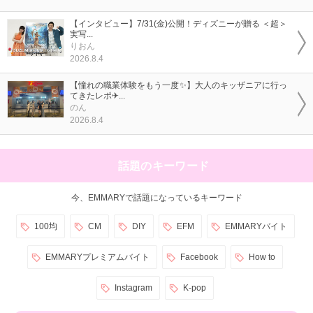
【インタビュー】7/31(金)公開！ディズニーが贈る ＜超＞
実写...
りおん
2026.8.4
【憧れの職業体験をもう一度✨】大人のキッザニアに行っ
てきたレポ✈...
のん
2026.8.4
話題のキーワード
今、EMMARYで話題になっているキーワード
100均
CM
DIY
EFM
EMMARYバイト
EMMARYプレミアムバイト
Facebook
How to
Instagram
K-pop