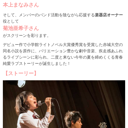
本上まなみさん
そして、メンバーのバンド活動を陰ながら応援する
楽器店オーナー
役として
菊池亜希子さん
がスクリーンを彩ります。
デビュー作で小学館ライトノベル大賞優秀賞を受賞した赤城大空の
同名小説を原作に、バリエーション豊かな劇中音楽、疾走感あふれ
るライブシーンに彩られ、二度と来ない今年の夏を締めくくる青春
純愛ラブストーリーが誕生しました！
【ストーリー】