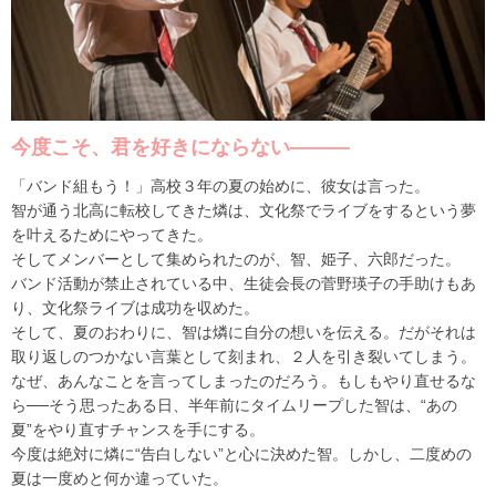
今度こそ、君を好きにならない―――
「バンド組もう！」高校３年の夏の始めに、彼女は言った。
智が通う北高に転校してきた燐は、文化祭でライブをするという夢
を叶えるためにやってきた。
そしてメンバーとして集められたのが、智、姫子、六郎だった。
バンド活動が禁止されている中、生徒会長の菅野瑛子の手助けもあ
り、文化祭ライブは成功を収めた。
そして、夏のおわりに、智は燐に自分の想いを伝える。だがそれは
取り返しのつかない言葉として刻まれ、２人を引き裂いてしまう。
なぜ、あんなことを言ってしまったのだろう。もしもやり直せるな
ら──そう思ったある日、半年前にタイムリープした智は、“あの
夏”をやり直すチャンスを手にする。
今度は絶対に燐に“告白しない”と心に決めた智。しかし、二度めの
夏は一度めと何か違っていた。