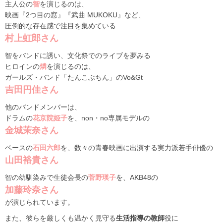
主人公の
智
を演じるのは、
映画『2つ目の窓』『武曲 MUKOKU』など、
圧倒的な存在感で注目を集めている
村上虹郎さん
智をバンドに誘い、文化祭でのライブを夢みる
ヒロインの
燐
を演じるのは、
ガールズ・バンド「たんこぶちん」のVo&Gt
吉田円佳さん
他のバンドメンバーは、
ドラムの
花京院姫子
を、non・no専属モデルの
金城茉奈さん
ベースの
石田六郎
を、数々の青春映画に出演する実力派若手俳優の
山田裕貴さん
智の幼馴染みで生徒会長の
菅野瑛子
を、AKB48の
加藤玲奈さん
が演じられています。
また、彼らを厳しくも温かく見守る
生活指導の教師
役に