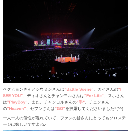
ベクヒョンさんとシウミンさんは
“Battle Scene”
、カイさんの
“I
SEE YOU”
、ディオさんとチャンヨルさんは
“For Life“
、スホさん
は
”PlayBoy”
、また、チャンヨルさんの
“手“
、チェンさん
の
”Heaven”
、セフンさんは
”GO”
を披露してくださいました‼(^^)
一人一人の個性が溢れていて、ファンの皆さんにとってもソロステ
ージは嬉しいですよね♪