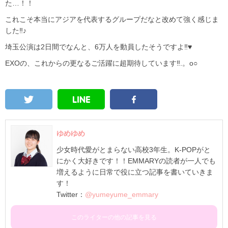
た…！！
これこそ本当にアジアを代表するグループだなと改めて強く感じま
した‼♪
埼玉公演は2日間でなんと、6万人を動員したそうですよ‼♥
EXOの、これからの更なるご活躍に超期待しています‼.。o○
ゆめゆめ
少女時代愛がとまらない高校3年生。K-POPがと
にかく大好きです！！EMMARYの読者が一人でも
増えるように日常で役に立つ記事を書いていきま
す！
Twitter：
@yumeyume_emmary
このライターの他の記事を見る