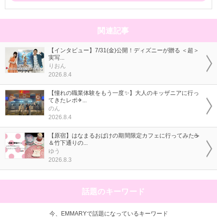
関連記事
【インタビュー】7/31(金)公開！ディズニーが贈る ＜超＞
実写...
りおん
2026.8.4
【憧れの職業体験をもう一度✨】大人のキッザニアに行っ
てきたレポ✈...
のん
2026.8.4
【原宿】はなまるおばけの期間限定カフェに行ってみた☕
＆竹下通りの...
ゆう
2026.8.3
話題のキーワード
今、EMMARYで話題になっているキーワード