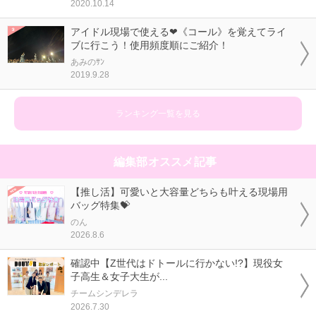
2020.10.14
アイドル現場で使える❤《コール》を覚えてライ
ブに行こう！使用頻度順にご紹介！
あみのｻﾝ
2019.9.28
ランキング一覧を見る
編集部オススメ記事
【推し活】可愛いと大容量どちらも叶える現場用
バッグ特集💝
のん
2026.8.6
確認中【Z世代はドトールに行かない!?】現役女
子高生＆女子大生が...
チームシンデレラ
2026.7.30