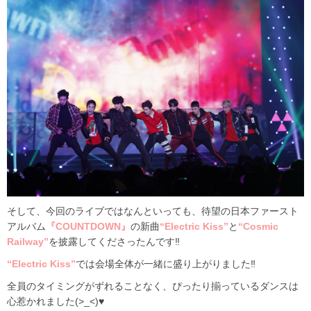
そして、今回のライブではなんといっても、待望の日本ファースト
アルバム
『COUNTDOWN』
の新曲
“Electric Kiss”
と
“Cosmic
Railway”
を披露してくださったんです‼
“Electric Kiss”
では会場全体が一緒に盛り上がりました‼
全員のタイミングがずれることなく、ぴったり揃っているダンスは
心惹かれました(>_<)♥