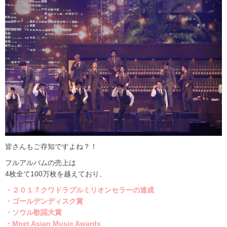
皆さんもご存知ですよね？！
フルアルバムの売上は
4枚全て100万枚を越えており、
・２０１７クワドラプルミリオンセラーの達成
・ゴールデンディスク賞
・ソウル歌謡大賞
・Mnet Asian Music Awards