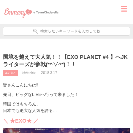
国境を越えて大人気！！【EXO PLANET #4 】へJK
ライターズが参戦(*^▽^*)！！
ゆめゆめ
2018.3.17
エンタメ
皆さんこんにちは‼
先日、ビッグなLIVEへ行って来ました！
韓国ではもちろん、
日本でも絶大な人気を誇る…
＼ ★EXO★ ／