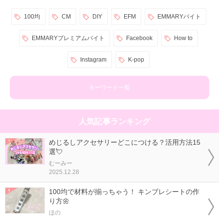
100均
CM
DIY
EFM
EMMARYバイト
EMMARYプレミアムバイト
Facebook
How to
Instagram
K-pop
キーワード一覧
人気記事ランキング
めじるしアクセサリーどこにつける？活用方法15
選💘
むーみー
2025.12.28
100均で材料が揃っちゃう！ キンブレシートの作
り方🌼
ほの