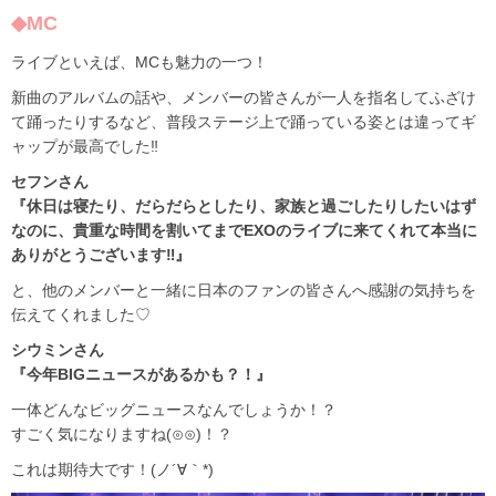
◆MC
ライブといえば、MCも魅力の一つ！
新曲のアルバムの話や、メンバーの皆さんが一人を指名してふざけ
て踊ったりするなど、普段ステージ上で踊っている姿とは違ってギ
ャップが最高でした‼
セフンさん
『休日は寝たり、だらだらとしたり、家族と過ごしたりしたいはず
なのに、貴重な時間を割いてまでEXOのライブに来てくれて本当に
ありがとうございます‼』
と、他のメンバーと一緒に日本のファンの皆さんへ感謝の気持ちを
伝えてくれました♡
シウミンさん
『今年BIGニュースがあるかも？！』
一体どんなビッグニュースなんでしょうか！？
すごく気になりますね(⊙⊙)！？
これは期待大です！(ノ´∀｀*)