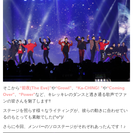
そこから
“前夜(The Eve)”
や
“Growl”
、
“Ka-CHING! ”
や
“Coming
Over”
、
“Power”
など、キレッキレのダンスと透き通る歌声でファ
ンの皆さんを魅了します‼
ステージを照らす様々なライティングが、彼らの動きに合わせてい
るのもとっても素敵でした(^o^)/
さらに今回、メンバーのソロステージがそれぞれあったんです！♪