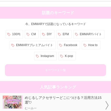
話題のキーワード
今、EMMARYで話題になっているキーワード
100均
CM
DIY
EFM
EMMARYバイト
EMMARYプレミアムバイト
Facebook
How to
Instagram
K-pop
キーワード一覧
人気記事ランキング
めじるしアクセサリーどこにつける？活用方法15
選💘
むーみー