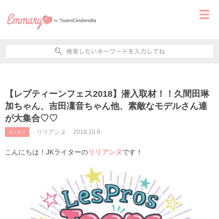
【レプティーンフェス2018】潜入取材！！久間田琳
加ちゃん、吉田凜音ちゃん他、素敵なモデルさん達
が大集合♡♡
リリアンヌ
2018.10.9
エンタメ
こんにちは！JKライターの
リリアンヌ
です！