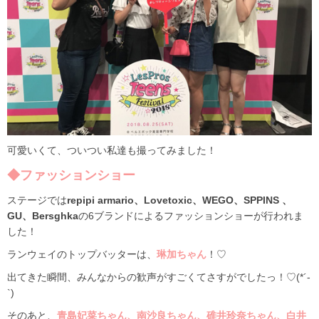
可愛いくて、ついつい私達も撮ってみました！
◆ファッションショー
ステージでは
repipi armario、Lovetoxic、WEGO、SPPINS 、
GU、Bersghka
の6ブランドによるファッションショーが行われま
した！
ランウェイのトップバッターは、
琳加ちゃん
！♡
出てきた瞬間、みんなからの歓声がすごくてさすがでしたっ！♡(*´-
`)
そのあと、
青島妃菜ちゃん、南沙良ちゃん、碓井玲奈ちゃん、白井