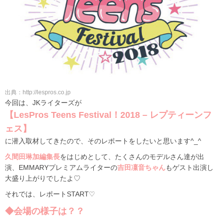
出典：http://lespros.co.jp
今回は、JKライターズが
【LesPros Teens Festival！2018 – レプティーンフ
ェス】
に潜入取材してきたので、そのレポートをしたいと思います^_^
久間田琳加編集長
をはじめとして、たくさんのモデルさん達が出
演、EMMARYプレミアムライターの
吉田凜音ちゃん
もゲスト出演し
大盛り上がりでしたよ♡
それでは、レポートSTART♡
◆会場の様子は？？