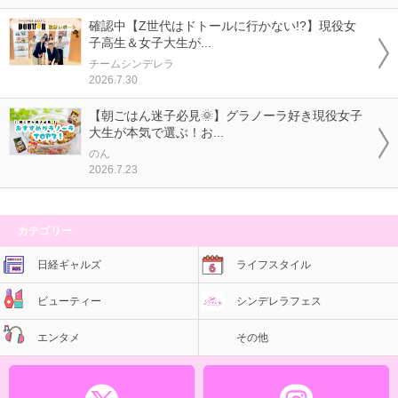
確認中【Z世代はドトールに行かない!?】現役女
子高生＆女子大生が...
チームシンデレラ
2026.7.30
【朝ごはん迷子必見🌞】グラノーラ好き現役女子
大生が本気で選ぶ！お...
のん
2026.7.23
カテゴリー
日経ギャルズ
ライフスタイル
ビューティー
シンデレラフェス
エンタメ
その他