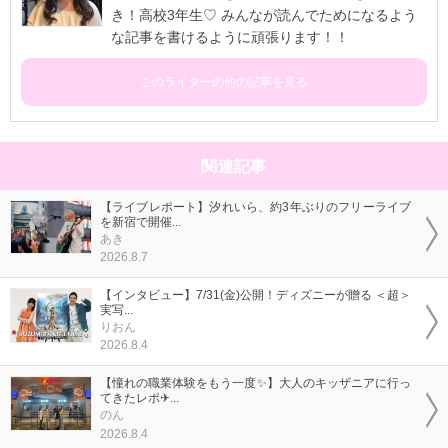
き！高校3年生♡ みんなが読んでためになるよう
な記事を書けるように頑張ります！！
このライターの他の記事を見る
関連記事
【ライブレポート】汐れいら、約3年ぶりのフリーライブ
を新宿で開催...
あき
2026.8.7
【インタビュー】7/31(金)公開！ディズニーが贈る ＜超＞
実写...
りおん
2026.8.4
【憧れの職業体験をもう一度✨】大人のキッザニアに行っ
てきたレポ✈...
のん
2026.8.4