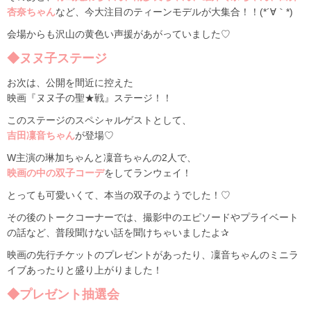
杏奈ちゃん
など、今大注目のティーンモデルが大集合！！(*´∀｀*)
会場からも沢山の黄色い声援があがっていました♡
◆ヌヌ子ステージ
お次は、公開を間近に控えた
映画『ヌヌ子の聖★戦』ステージ！！
このステージのスペシャルゲストとして、
吉田凜音ちゃん
が登場♡
W主演の琳加ちゃんと凜音ちゃんの2人で、
映画の中の双子コーデ
をしてランウェイ！
とっても可愛いくて、本当の双子のようでした！♡
その後のトークコーナーでは、撮影中のエピソードやプライベート
の話など、普段聞けない話を聞けちゃいましたよ✰
映画の先行チケットのプレゼントがあったり、凜音ちゃんのミニラ
イブあったりと盛り上がりました！
◆プレゼント抽選会