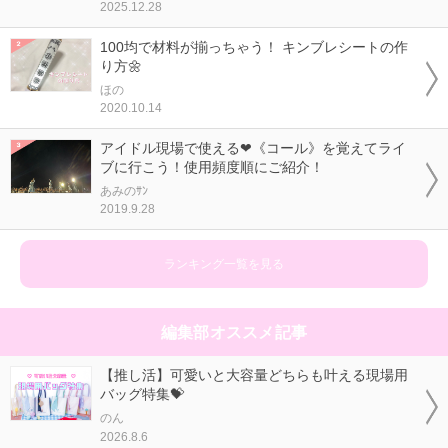
2025.12.28
100均で材料が揃っちゃう！ キンブレシートの作
り方🌼
ほの
2020.10.14
アイドル現場で使える❤《コール》を覚えてライ
ブに行こう！使用頻度順にご紹介！
あみのｻﾝ
2019.9.28
ランキング一覧を見る
編集部オススメ記事
【推し活】可愛いと大容量どちらも叶える現場用
バッグ特集💝
のん
2026.8.6