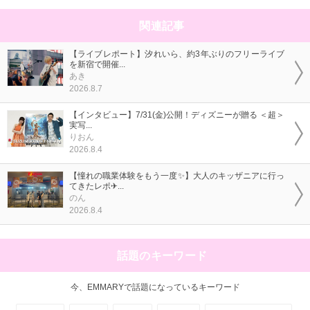
関連記事
【ライブレポート】汐れいら、約3年ぶりのフリーライブ
を新宿で開催...
あき
2026.8.7
【インタビュー】7/31(金)公開！ディズニーが贈る ＜超＞
実写...
りおん
2026.8.4
【憧れの職業体験をもう一度✨】大人のキッザニアに行っ
てきたレポ✈...
のん
2026.8.4
話題のキーワード
今、EMMARYで話題になっているキーワード