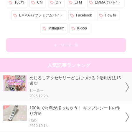
100均
CM
DIY
EFM
EMMARYバイト
EMMARYプレミアムバイト
Facebook
How to
Instagram
K-pop
キーワード一覧
人気記事ランキング
めじるしアクセサリーどこにつける？活用方法15
選💘
むーみー
2025.12.28
100均で材料が揃っちゃう！ キンブレシートの作
り方🌼
ほの
2020.10.14