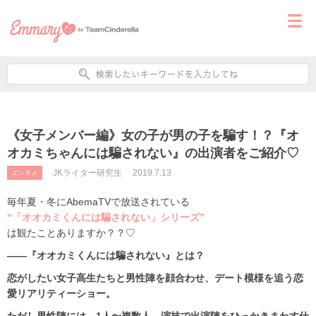
《女子メンバー編》女の子が男の子を騙す！？『オ
オカミちゃんには騙されない』の出演者をご紹介♡
JKライター研究生
2019.7.13
エンタメ
毎年夏・冬にAbemaTVで放送されている
“「オオカミくんには騙されない」シリーズ”
は観たことありますか？？♡
――『オオカミくんには騙されない』とは？
恋がしたい女子高生たちと男性陣を顔合わせ、デート模様を追う恋
愛リアリティーショー。