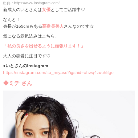
出典：https://www.instagram.com/
新成人のいとさんは
女優
としてご活躍中♡
なんと！
身長が169cmもある
高身長美人
さんなのです☆
気になる意気込みはこちら↓
「私の良さを出せるように頑張ります！」
大人の恋愛に注目です♡
●いとさんのInstagram
https://instagram.com/ito_miyase?igshid=ohwq4zuuh8go
◆ミチ さん