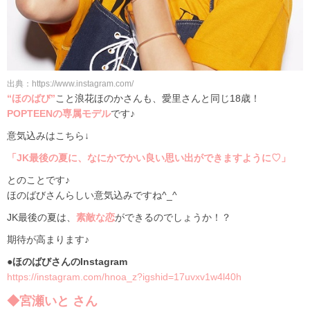
出典：https://www.instagram.com/
“ほのばび”
こと浪花ほのかさんも、愛里さんと同じ18歳！
POPTEENの専属モデル
です♪
意気込みはこちら↓
「JK最後の夏に、なにかでかい良い思い出ができますように♡」
とのことです♪
ほのばびさんらしい意気込みですね^_^
JK最後の夏は、
素敵な恋
ができるのでしょうか！？
期待が高まります♪
●ほのばびさんのInstagram
https://instagram.com/hnoa_z?igshid=17uvxv1w4l40h
◆宮瀬いと さん