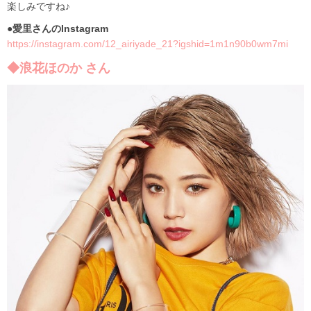
楽しみですね♪
●愛里さんのInstagram
https://instagram.com/12_airiyade_21?igshid=1m1n90b0wm7mi
◆浪花ほのか さん