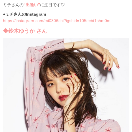
ミチさんの
“出逢い”
に注目です♡
●ミチさんのInstagram
https://instagram.com/mi0306chi?igshid=105ecbt1shm0m
◆鈴木ゆうか さん