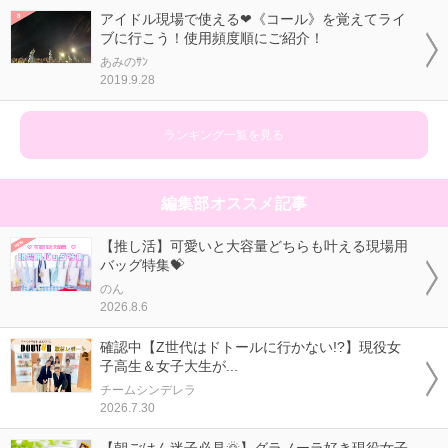
アイドル現場で使える❤《コール》を覚えてライ
ブに行こう！使用頻度順にご紹介！
あみのｻﾝ
2019.9.28
ランキング一覧を見る
編集部オススメ記事
【推し活】可愛いと大容量どちらも叶える現場用
バッグ特集💝
のん
2026.8.6
確認中【Z世代はドトールに行かない!?】現役女
子高生＆女子大生が...
チームシンデレラ
2026.7.30