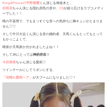
King&Prince
の平野紫耀
くん演じる神楽木と、
杉咲花
ちゃん演じる隠れ庶民の音や、
C5
が繰り広げるラブコメディ
ーでした！！
晴の不器用で、でもまっすぐな音への気持ちに胸キュンがとまりま
せん♡♡
そして中川大志くん演じる音の婚約者、天馬くんもとってもとって
もかっこよくて、
晴派か天馬派か分かれましたよね！！
そして
JK
にとっては
神的存在！
今田美桜
ちゃん演じる愛莉♡
ツインテールにしてリボンにする、
「花晴れ愛莉ヘア」
が大ブームになりました♡！