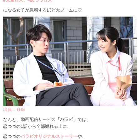
になる女子が急増するほど大ブームに♡
出典：TBS
なんと、動画配信サービス
「パラビ」
では、
恋つづの1話から全部観れる上に、
恋つづの
パラビオリジナルストーリー
や、