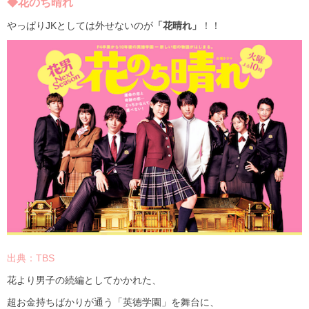
◆
花のち晴れ
やっぱり
JK
としては外せないのが
「花晴れ」
！！
出典：TBS
花より男子の続編としてかかれた、
超お金持ちばかりが通う「英徳学園」を舞台に、