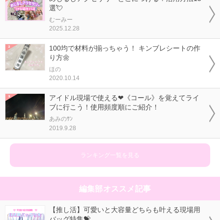
選💘
むーみー
2025.12.28
100均で材料が揃っちゃう！ キンブレシートの作
り方🌼
ほの
2020.10.14
アイドル現場で使える❤《コール》を覚えてライ
ブに行こう！使用頻度順にご紹介！
あみのｻﾝ
2019.9.28
ランキング一覧を見る
編集部オススメ記事
【推し活】可愛いと大容量どちらも叶える現場用
バッグ特集💝