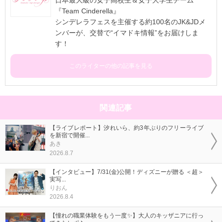
日本最大級の女子高校生＆女子大学生チーム
『Team Cinderella』
シンデレラフェスを主催する約100名のJK&JDメ
ンバーが、交替で“イマドキ情報”をお届けしま
す！
このライターの他の記事を見る
関連記事
【ライブレポート】汐れいら、約3年ぶりのフリーライブ
を新宿で開催...
あき
2026.8.7
【インタビュー】7/31(金)公開！ディズニーが贈る ＜超＞
実写...
りおん
2026.8.4
【憧れの職業体験をもう一度✨】大人のキッザニアに行っ