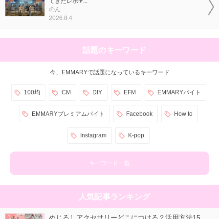
てきたレポ✈...
のん
2026.8.4
話題のキーワード
今、EMMARYで話題になっているキーワード
100均
CM
DIY
EFM
EMMARYバイト
EMMARYプレミアムバイト
Facebook
How to
Instagram
K-pop
キーワード一覧
人気記事ランキング
めじるしアクセサリーどこにつける？活用方法15