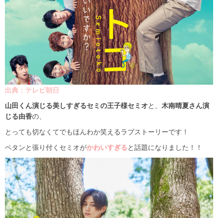
出典：テレビ朝日
山田くん演じる美しすぎるセミの王子様セミオ
と、
木南晴夏さん演
じる由香
の、
とっても切なくてでもほんわか笑えるラブストーリーです！
ペタンと張り付くセミオが
かわいすぎる
と話題になりました！！