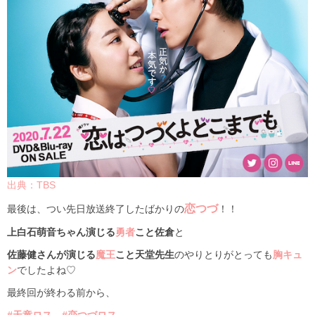
出典：TBS
恋つづ
最後は、つい先日放送終了したばかりの
！！
上白石萌音ちゃん演じる
勇者
こと佐倉
と
佐藤健さんが演じる
魔王
こと天堂先生
のやりとりがとっても
胸キュ
ン
でしたよね♡
最終回が終わる前から、
#天童ロス、#恋つづロス