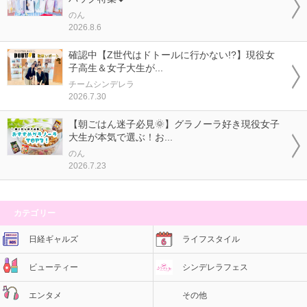
のん
2026.8.6
確認中【Z世代はドトールに行かない!?】現役女
子高生＆女子大生が...
チームシンデレラ
2026.7.30
【朝ごはん迷子必見🌞】グラノーラ好き現役女子
大生が本気で選ぶ！お...
のん
2026.7.23
カテゴリー
日経ギャルズ
ライフスタイル
ビューティー
シンデレラフェス
エンタメ
その他