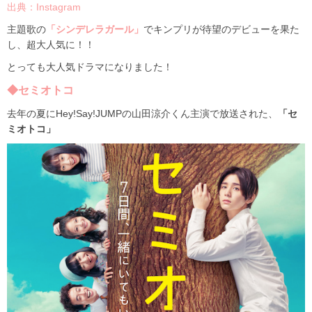
出典：I
nstagram
主題歌の
「シンデレラガール」
でキンプリが待望のデビューを果た
し、超大人気に！！
とっても大人気ドラマになりました！
◆
セミオトコ
去年の夏に
Hey!Say!JUMP
の山田涼介くん主演で放送された、
「セ
ミオトコ」