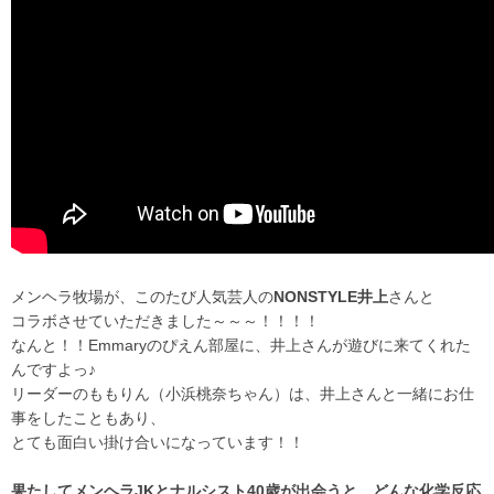
メンヘラ牧場が、このたび人気芸人の
NONSTYLE井上
さんと
コラボさせていただきました～～～！！！！
なんと！！Emmaryのぴえん部屋に、井上さんが遊びに来てくれた
んですよっ♪
リーダーのももりん（小浜桃奈ちゃん）は、井上さんと一緒にお仕
事をしたこともあり、
とても面白い掛け合いになっています！！
果たしてメンヘラJKとナルシスト40歳が出会うと、どんな化学反応