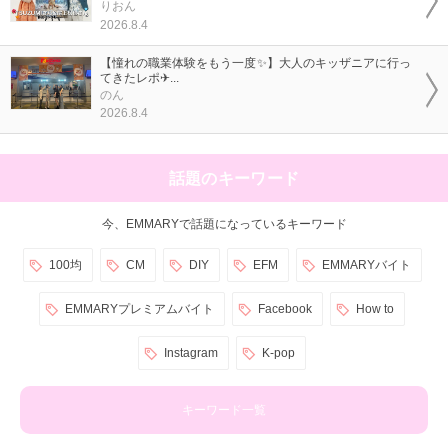
りおん
2026.8.4
【憧れの職業体験をもう一度✨】大人のキッザニアに行っ
てきたレポ✈...
のん
2026.8.4
話題のキーワード
今、EMMARYで話題になっているキーワード
100均
CM
DIY
EFM
EMMARYバイト
EMMARYプレミアムバイト
Facebook
How to
Instagram
K-pop
キーワード一覧