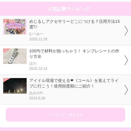
人気記事ランキング
めじるしアクセサリーどこにつける？活用方法15
選💘
むーみー
2025.12.28
100均で材料が揃っちゃう！ キンブレシートの作
り方🌼
ほの
2020.10.14
アイドル現場で使える❤《コール》を覚えてライ
ブに行こう！使用頻度順にご紹介！
あみのｻﾝ
2019.9.28
ランキング一覧を見る