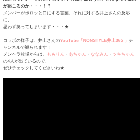
が起こるのか・・・！？
メンバーがポロッと口にする言葉、それに対する井上さんの反応
に、
思わず笑ってしまいます・・・★
コラボの様子は、井上さんの
YouTube「
NONSTYLE井上365
」
チ
ャンネルで観られます！
メンヘラ牧場からは、
ももりん
・
あちゃん
・
ななみん
・
ツキちゃん
の4人が出ているので、
ぜひチェックしてくださいね★