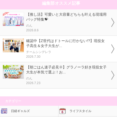
編集部オススメ記事
【推し活】可愛いと大容量どちらも叶える現場用
バッグ特集💝
のん
2026.8.6
確認中【Z世代はドトールに行かない!?】現役女
子高生＆女子大生が...
チームシンデレラ
2026.7.30
【朝ごはん迷子必見🌞】グラノーラ好き現役女子
大生が本気で選ぶ！お...
のん
2026.7.23
カテゴリー
日経ギャルズ
ライフスタイル