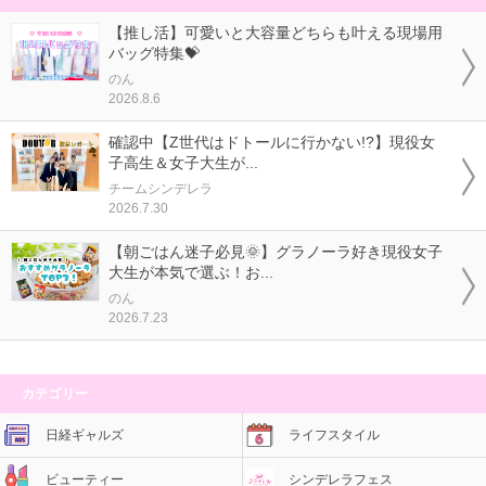
【推し活】可愛いと大容量どちらも叶える現場用
バッグ特集💝
のん
2026.8.6
確認中【Z世代はドトールに行かない!?】現役女
子高生＆女子大生が...
チームシンデレラ
2026.7.30
【朝ごはん迷子必見🌞】グラノーラ好き現役女子
大生が本気で選ぶ！お...
のん
2026.7.23
カテゴリー
日経ギャルズ
ライフスタイル
ビューティー
シンデレラフェス