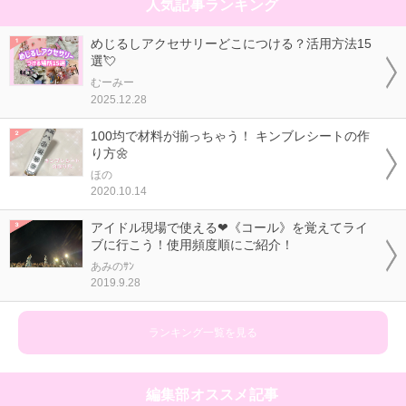
人気記事ランキング
めじるしアクセサリーどこにつける？活用方法15
選💘
むーみー
2025.12.28
100均で材料が揃っちゃう！ キンブレシートの作
り方🌼
ほの
2020.10.14
アイドル現場で使える❤《コール》を覚えてライ
ブに行こう！使用頻度順にご紹介！
あみのｻﾝ
2019.9.28
ランキング一覧を見る
編集部オススメ記事