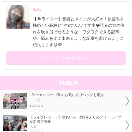
みん
【JKライター】音楽とメイクが大好き！原宿系を
極めたい高校1年生の"みん"です🍭❤️読者の方の疲
れを吹き飛ばせるような、ワクワクできる記事
や、悩みを楽に出来るような記事を書けるように
頑張ります😋💭
このライターの他の記事を見る
関連記事
LJKのカバンの中身🎀 お気に入りバッグも紹介
ここな
2026.8.9
【ライブレポート】汐れいら、約3年ぶりのフリーライブ
を新宿で開催...
あき
2026.8.7