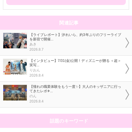
関連記事
【ライブレポート】汐れいら、約3年ぶりのフリーライブ
を新宿で開催...
あき
2026.8.7
【インタビュー】7/31(金)公開！ディズニーが贈る ＜超＞
実写...
りおん
2026.8.4
【憧れの職業体験をもう一度✨】大人のキッザニアに行っ
てきたレポ✈...
のん
2026.8.4
話題のキーワード