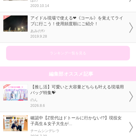
ほの
2020.10.14
アイドル現場で使える❤《コール》を覚えてライ
ブに行こう！使用頻度順にご紹介！
あみのｻﾝ
2019.9.28
ランキング一覧を見る
編集部オススメ記事
【推し活】可愛いと大容量どちらも叶える現場用
バッグ特集💝
のん
2026.8.6
確認中【Z世代はドトールに行かない!?】現役女
子高生＆女子大生が...
チームシンデレラ