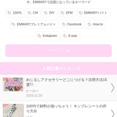
今、EMMARYで話題になっているキーワード
100均
CM
DIY
EFM
EMMARYバイト
EMMARYプレミアムバイト
Facebook
How to
Instagram
K-pop
キーワード一覧
人気記事ランキング
めじるしアクセサリーどこにつける？活用方法15
選💘
むーみー
2025.12.28
100均で材料が揃っちゃう！ キンブレシートの作
り方🌼