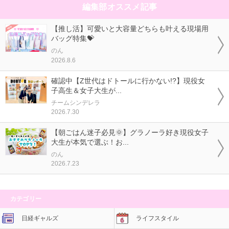
編集部オススメ記事
【推し活】可愛いと大容量どちらも叶える現場用
バッグ特集💝
のん
2026.8.6
確認中【Z世代はドトールに行かない!?】現役女
子高生＆女子大生が...
チームシンデレラ
2026.7.30
【朝ごはん迷子必見🌞】グラノーラ好き現役女子
大生が本気で選ぶ！お...
のん
2026.7.23
カテゴリー
日経ギャルズ
ライフスタイル