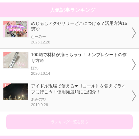
人気記事ランキング
めじるしアクセサリーどこにつける？活用方法15
選💘
むーみー
2025.12.28
100均で材料が揃っちゃう！ キンブレシートの作
り方🌼
ほの
2020.10.14
アイドル現場で使える❤《コール》を覚えてライ
ブに行こう！使用頻度順にご紹介！
あみのｻﾝ
2019.9.28
ランキング一覧を見る