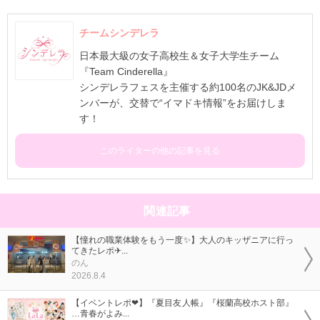
チームシンデレラ
日本最大級の女子高校生＆女子大学生チーム
『Team Cinderella』
シンデレラフェスを主催する約100名のJK&JDメ
ンバーが、交替で“イマドキ情報”をお届けしま
す！
このライターの他の記事を見る
関連記事
【憧れの職業体験をもう一度✨】大人のキッザニアに行っ
てきたレポ✈...
のん
2026.8.4
【イベントレポ❤】『夏目友人帳』『桜蘭高校ホスト部』
…青春がよみ...