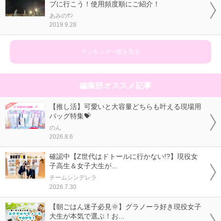
ブに行こう！使用頻度順にご紹介！
あみのｻﾝ
2019.9.28
ランキング一覧を見る
編集部オススメ記事
【推し活】可愛いと大容量どちらも叶える現場用
バッグ特集💝
のん
2026.8.6
確認中【Z世代はドトールに行かない!?】現役女
子高生＆女子大生が...
チームシンデレラ
2026.7.30
【朝ごはん迷子必見🌞】グラノーラ好き現役女子
大生が本気で選ぶ！お...