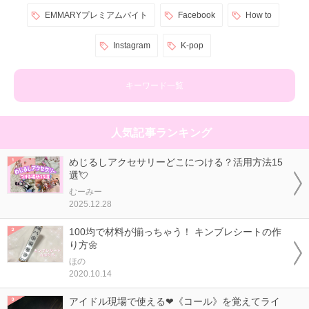
EMMARYプレミアムバイト
Facebook
How to
Instagram
K-pop
キーワード一覧
人気記事ランキング
めじるしアクセサリーどこにつける？活用方法15
選💘
むーみー
2025.12.28
100均で材料が揃っちゃう！ キンブレシートの作
り方🌼
ほの
2020.10.14
アイドル現場で使える❤《コール》を覚えてライ