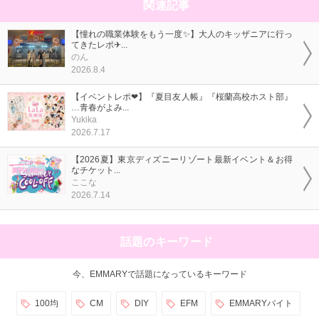
関連記事
【憧れの職業体験をもう一度✨】大人のキッザニアに行っ
てきたレポ✈...
のん
2026.8.4
【イベントレポ❤】『夏目友人帳』『桜蘭高校ホスト部』
…青春がよみ...
Yukika
2026.7.17
【2026夏】東京ディズニーリゾート最新イベント＆お得
なチケット...
ここな
2026.7.14
話題のキーワード
今、EMMARYで話題になっているキーワード
100均
CM
DIY
EFM
EMMARYバイト