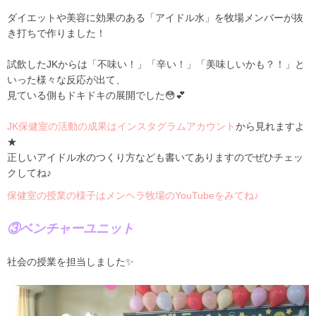
ダイエットや美容に効果のある「アイドル水」を牧場メンバーが抜
き打ちで作りました！
試飲したJKからは「不味い！」「辛い！」「美味しいかも？！」と
いった様々な反応が出て、
見ている側もドキドキの展開でした😳💕
JK保健室の活動の成果はインスタグラムアカウント
から見れますよ
★
正しいアイドル水のつくり方なども書いてありますのでぜひチェッ
クしてね♪
保健室の授業の様子はメンヘラ牧場のYouTubeをみてね♪
③ベンチャーユニット
社会の授業を担当しました✨