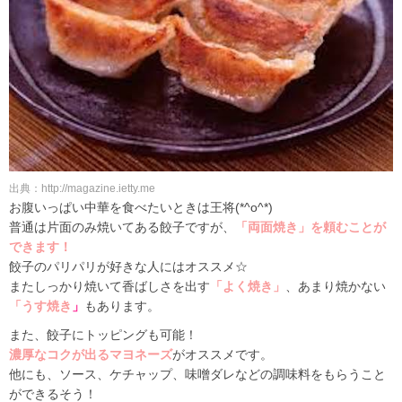
出典：http://magazine.ietty.me
お腹いっぱい中華を食べたいときは王将(*^o^*)
普通は片面のみ焼いてある餃子ですが、
「両面焼き」を頼むことが
できます！
餃子のパリパリが好きな人にはオススメ☆
またしっかり焼いて香ばしさを出す
「よく焼き」
、あまり焼かない
「うす焼き
」
もあります。
また、餃子にトッピングも可能！
濃厚なコクが出るマヨネーズ
がオススメです。
他にも、ソース、ケチャップ、味噌ダレなどの調味料をもらうこと
ができるそう！