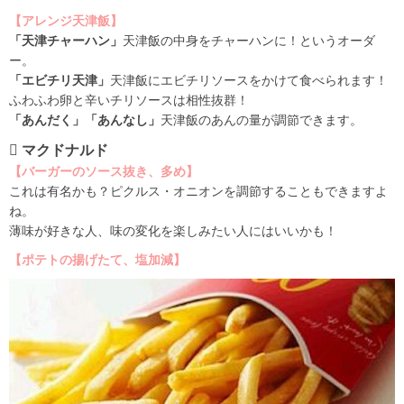
【アレンジ天津飯】
「天津チャーハン」
天津飯の中身をチャーハンに！というオーダ
ー。
「エビチリ天津」
天津飯にエビチリソースをかけて食べられます！
ふわふわ卵と辛いチリソースは相性抜群！
「あんだく」「あんなし」
天津飯のあんの量が調節できます。
 マクドナルド
【バーガーのソース抜き、多め】
これは有名かも？ピクルス・オニオンを調節することもできますよ
ね。
薄味が好きな人、味の変化を楽しみたい人にはいいかも！
【ポテトの揚げたて、塩加減】