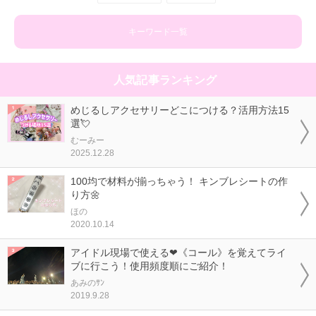
キーワード一覧
人気記事ランキング
めじるしアクセサリーどこにつける？活用方法15
選💘
むーみー
2025.12.28
100均で材料が揃っちゃう！ キンブレシートの作
り方🌼
ほの
2020.10.14
アイドル現場で使える❤《コール》を覚えてライ
ブに行こう！使用頻度順にご紹介！
あみのｻﾝ
2019.9.28