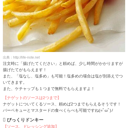
出典：http://life-note.net
注文時に「揚げたてください」と頼めば、少し時間がかかりますが
揚げたてがもらえます！
また、「塩なし、塩多め」も可能！塩多めの場合は塩が別添えでつ
いてきます。
また、ケチャップも１つまで無料でもらえますよ！
【ナゲットのソースは2つまで】
ナゲットについてくるソース、頼めば2つまでもらえるそうです！
バーベキューとマスタードの食べくらべも可能ですね(=ﾟωﾟ)ﾉ
 びっくりドンキー
【ソース、ドレッシング追加】