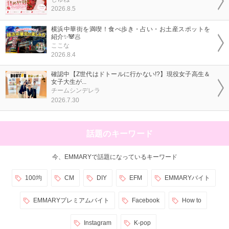
2026.8.5
横浜中華街を満喫！食べ歩き・占い・お土産スポットを
紹介✨🐼🥟
ここな
2026.8.4
確認中【Z世代はドトールに行かない!?】現役女子高生＆
女子大生が...
チームシンデレラ
2026.7.30
話題のキーワード
今、EMMARYで話題になっているキーワード
100均
CM
DIY
EFM
EMMARYバイト
EMMARYプレミアムバイト
Facebook
How to
Instagram
K-pop