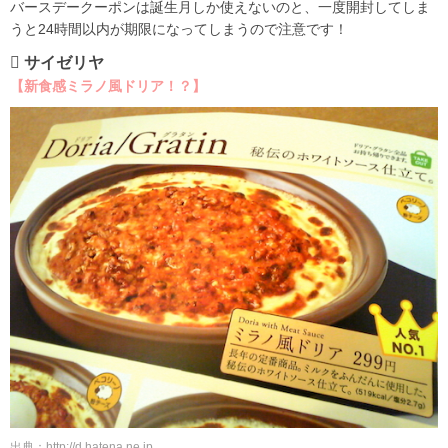
バースデークーポンは誕生月しか使えないのと、一度開封してしま
うと24時間以内が期限になってしまうので注意です！
 サイゼリヤ
【新食感ミラノ風ドリア！？】
出典：http://d.hatena.ne.jp