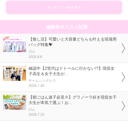
ランキング一覧を見る
編集部オススメ記事
【推し活】可愛いと大容量どちらも叶える現場用
バッグ特集💝
のん
2026.8.6
確認中【Z世代はドトールに行かない!?】現役女
子高生＆女子大生が...
チームシンデレラ
2026.7.30
【朝ごはん迷子必見🌞】グラノーラ好き現役女子
大生が本気で選ぶ！お...
のん
2026.7.23