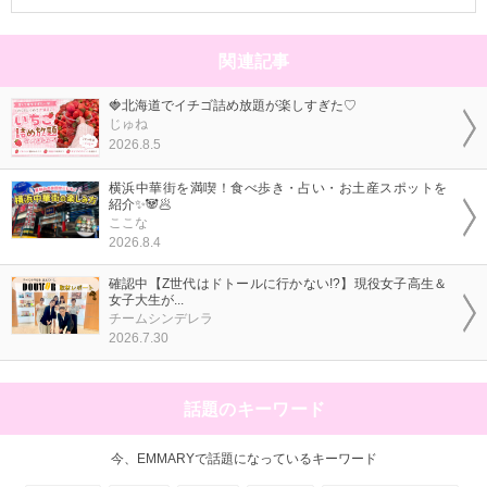
関連記事
🍓北海道でイチゴ詰め放題が楽しすぎた♡
じゅね
2026.8.5
横浜中華街を満喫！食べ歩き・占い・お土産スポットを
紹介✨🐼🥟
ここな
2026.8.4
確認中【Z世代はドトールに行かない!?】現役女子高生＆
女子大生が...
チームシンデレラ
2026.7.30
話題のキーワード
今、EMMARYで話題になっているキーワード