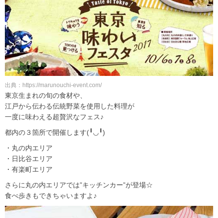
出典：https://marunouchi-event.com/
東京生まれの旬の食材や、
江戸から伝わる伝統野菜を使用した料理が
一度に味わえる超贅沢なフェス♪
都内の３箇所で開催します(╹◡╹)
・丸の内エリア
・日比谷エリア
・有楽町エリア
さらに丸の内エリアでは”キッチンカー”が登場☆
食べ歩きもできちゃいますよ♪