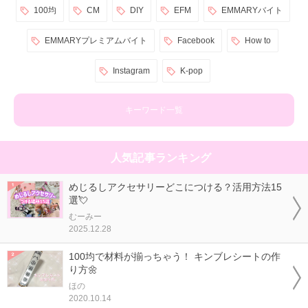
100均
CM
DIY
EFM
EMMARYバイト
EMMARYプレミアムバイト
Facebook
How to
Instagram
K-pop
キーワード一覧
人気記事ランキング
めじるしアクセサリーどこにつける？活用方法15
選💘
むーみー
2025.12.28
100均で材料が揃っちゃう！ キンブレシートの作
り方🌼
ほの
2020.10.14