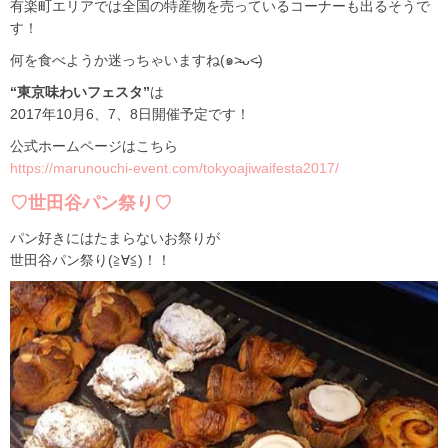
有楽町エリアでは全国の特産物を売っているコーナーも出るそうで
す！
何を食べようか迷っちゃいますね(๑˃̵ᴗ˂̵)
“東京味わいフェスタ”
は
2017年10月6、7、8日開催予定です！
公式ホームページはこちら
https://marunouchi-event.com/tokyoajiwaifesta2017/
♡世田谷パン祭り♡
パン好きにはたまらないお祭りが
世田谷パン祭り(≧∀≦)！！