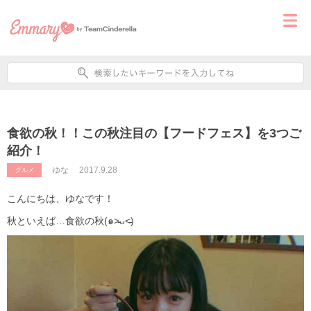
食欲の秋！！この秋注目の【フードフェス】を3つご
紹介！
ゆな
2017.9.28
グルメ
こんにちは、ゆなです！
秋といえば…食欲の秋(๑˃̵ᴗ˂̵)