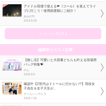
アイドル現場で使える❤《コール》を覚えてライ
ブに行こう！使用頻度順にご紹介！
あみのｻﾝ
2019.9.28
ランキング一覧を見る
編集部オススメ記事
【推し活】可愛いと大容量どちらも叶える現場用
バッグ特集💝
のん
2026.8.6
確認中【Z世代はドトールに行かない!?】現役女
子高生＆女子大生が...
チームシンデレラ
2026.7.30