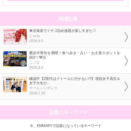
関連記事
🍓北海道でイチゴ詰め放題が楽しすぎた♡
じゅね
2026.8.5
横浜中華街を満喫！食べ歩き・占い・お土産スポットを
紹介✨🐼🥟
ここな
2026.8.4
確認中【Z世代はドトールに行かない!?】現役女子高生＆
女子大生が...
チームシンデレラ
2026.7.30
話題のキーワード
今、EMMARYで話題になっているキーワード