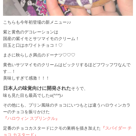
こちらも今年初登場の新メニュー♪♪
紫と黄色のデコレーションは
国産の紫イモとサツマイモのクリーム！
目玉と口はホワイトチョコ！♡
まさに秋らしさ満点のドーナツ♡♡♡
黄色いサツマイモのクリームはビックリするほどフワッフワなんで
す…！
美味しすぎて感激！！！
日本人の味覚向けに開発された
そうで、
味も見た目も最高でしたo(^^*)♪
その他にも、プリン風味のチョコにいつもとは違うハロウィンカラ
ーのチョコを振りかけた
『ハロウィン スプリンクル』
定番のチョコカスタードにクモの巣柄を描き加えた
『スパイダー チ
ョコ カスタード』