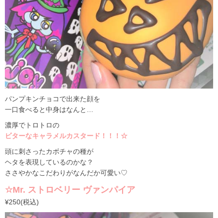
パンプキンチョコで出来た顔を
一口食べると中身はなんと…
濃厚でトロトロの
ビターなキャラメルカスタード！！！☆
頭に刺さったカボチャの種が
ヘタを表現しているのかな？
ささやかなこだわりがなんだか可愛い♡
☆Mr. ストロベリー ヴァンパイア
¥250(税込)