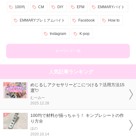
100均
CM
DIY
EFM
EMMARYバイト
EMMARYプレミアムバイト
Facebook
How to
Instagram
K-pop
キーワード一覧
人気記事ランキング
めじるしアクセサリーどこにつける？活用方法15
選💘
むーみー
2025.12.28
100均で材料が揃っちゃう！ キンブレシートの作
り方🌼
ほの
2020.10.14