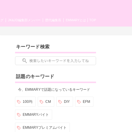
ング
JK&JD編集部メンバー
歴代編集長
EMMARYとは
TOP
キーワード検索
話題のキーワード
今、EMMARYで話題になっているキーワード
100均
CM
DIY
EFM
EMMARYバイト
EMMARYプレミアムバイト