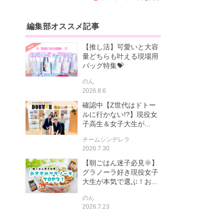
編集部オススメ記事
【推し活】可愛いと大容
量どちらも叶える現場用
バッグ特集💝
のん
2026.8.6
確認中【Z世代はドトー
ルに行かない!?】現役女
子高生＆女子大生が...
チームシンデレラ
2026.7.30
【朝ごはん迷子必見🌞】
グラノーラ好き現役女子
大生が本気で選ぶ！お...
のん
2026.7.23