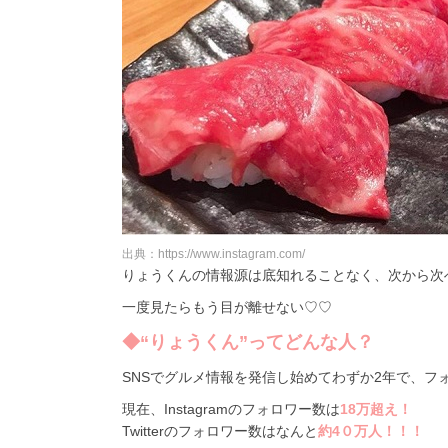
出典：https://www.instagram.com/
りょうくんの情報源は底知れることなく、次から次
一度見たらもう目が離せない♡♡
◆“りょうくん”ってどんな人？
SNSでグルメ情報を発信し始めてわずか2年で、フ
現在、Instagramのフォロワー数は
18万超え！
Twitterのフォロワー数はなんと
約4０万人！！！