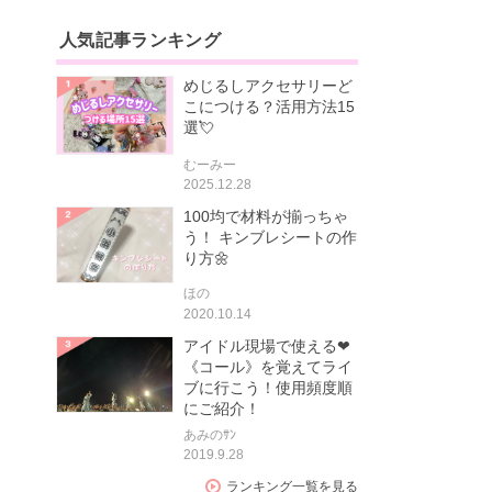
人気記事ランキング
めじるしアクセサリーど
こにつける？活用方法15
選💘
むーみー
2025.12.28
100均で材料が揃っちゃ
う！ キンブレシートの作
り方🌼
ほの
2020.10.14
アイドル現場で使える❤
《コール》を覚えてライ
ブに行こう！使用頻度順
にご紹介！
あみのｻﾝ
2019.9.28
ランキング一覧を見る