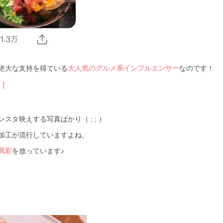
絶大な支持を得ている
大人気のグルメ系インフルエンサー
なのです！
！
タ映えする写真ばかり（ ; ; ）
加工が流行していますよね。
異彩
を放っています♪