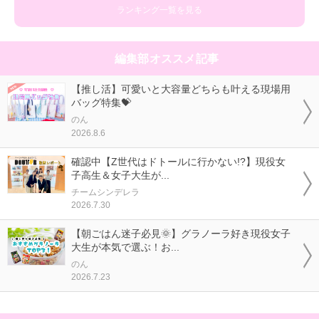
ランキング一覧を見る
編集部オススメ記事
【推し活】可愛いと大容量どちらも叶える現場用
バッグ特集💝
のん
2026.8.6
確認中【Z世代はドトールに行かない!?】現役女
子高生＆女子大生が...
チームシンデレラ
2026.7.30
【朝ごはん迷子必見🌞】グラノーラ好き現役女子
大生が本気で選ぶ！お...
のん
2026.7.23