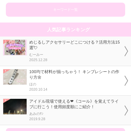
キーワード一覧
人気記事ランキング
めじるしアクセサリーどこにつける？活用方法15
選💘
むーみー
2025.12.28
100均で材料が揃っちゃう！ キンブレシートの作
り方🌼
ほの
2020.10.14
アイドル現場で使える❤《コール》を覚えてライ
ブに行こう！使用頻度順にご紹介！
あみのｻﾝ
2019.9.28