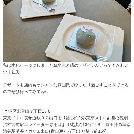
私は水色ケーキにしました🍰水色と蝶のデザインがとってもかわい
いよね🦋
デザートも店内もオシャレな雰囲気でゆったり過ごすことができる
のでぜひ行ってみてね~
📍 港区北青山３丁目15-5
東京メトロ表参道駅Ｂ２出口より徒歩約5分/東京メトロ副都心線明
治神宮前駅エレベーター専用口より徒歩約13分/ＪＲ，京王井の頭線
渋谷駅渋谷ヒカリエ出口(青山通り方面)より徒歩約16分