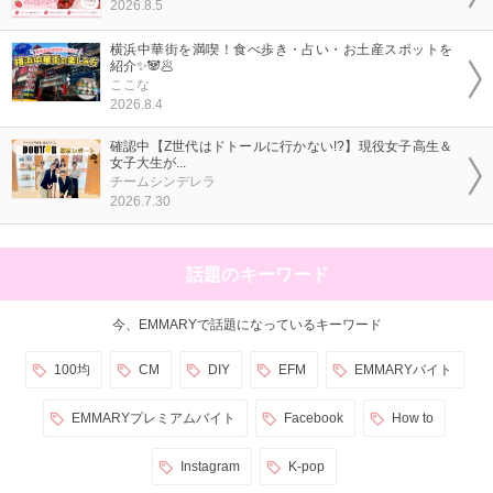
2026.8.5
横浜中華街を満喫！食べ歩き・占い・お土産スポットを
紹介✨🐼🥟
ここな
2026.8.4
確認中【Z世代はドトールに行かない!?】現役女子高生＆
女子大生が...
チームシンデレラ
2026.7.30
話題のキーワード
今、EMMARYで話題になっているキーワード
100均
CM
DIY
EFM
EMMARYバイト
EMMARYプレミアムバイト
Facebook
How to
Instagram
K-pop