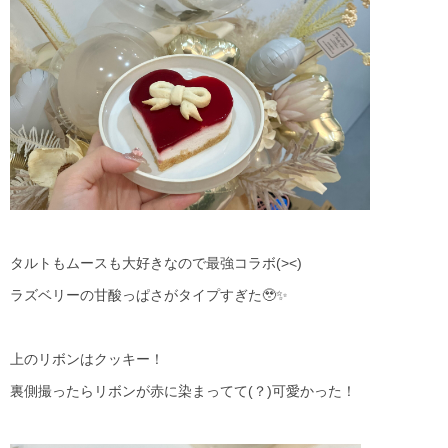
タルトもムースも大好きなので最強コラボ(><)
ラズベリーの甘酸っぱさがタイプすぎた🥹✨
上のリボンはクッキー！
裏側撮ったらリボンが赤に染まってて(？)可愛かった！