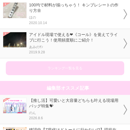
100均で材料が揃っちゃう！ キンブレシートの作
り方🌼
ほの
2020.10.14
アイドル現場で使える❤《コール》を覚えてライ
ブに行こう！使用頻度順にご紹介！
あみのｻﾝ
2019.9.28
ランキング一覧を見る
編集部オススメ記事
【推し活】可愛いと大容量どちらも叶える現場用
バッグ特集💝
のん
2026.8.6
確認中【Z世代はドトールに行かない!?】現役女