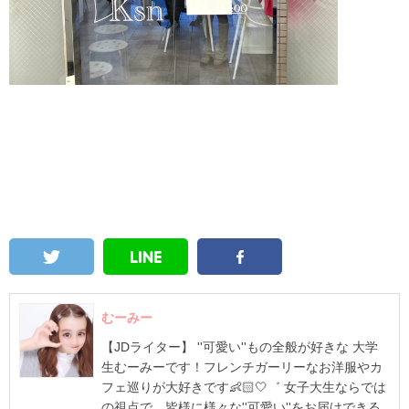
むーみー
【JDライター】 ''可愛い''もの全般が好きな 大学
生むーみーです！フレンチガーリーなお洋服やカ
フェ巡りが大好きです👶🏻🤍゛ 女子大生ならでは
の視点で、皆様に様々な''可愛い''をお届けできる