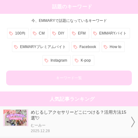
話題のキーワード
今、EMMARYで話題になっているキーワード
100均
CM
DIY
EFM
EMMARYバイト
EMMARYプレミアムバイト
Facebook
How to
Instagram
K-pop
キーワード一覧
人気記事ランキング
めじるしアクセサリーどこにつける？活用方法15
選💘
むーみー
2025.12.28