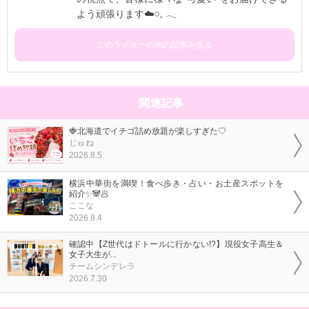
よう頑張ります☁️𓏸⁡𓈒 𓂃
このライターの他の記事を見る
関連記事
🍓北海道でイチゴ詰め放題が楽しすぎた♡
じゅね
2026.8.5
横浜中華街を満喫！食べ歩き・占い・お土産スポットを
紹介✨🐼🥟
ここな
2026.8.4
確認中【Z世代はドトールに行かない!?】現役女子高生＆
女子大生が...
チームシンデレラ
2026.7.30