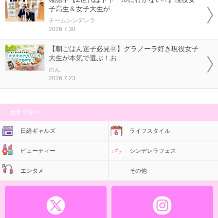
子高生＆女子大生が...
チームシンデレラ
2026.7.30
【朝ごはん迷子必見🌞】グラノーラ好き現役女子
大生が本気で選ぶ！お...
のん
2026.7.23
カテゴリー
日経ギャルズ
ライフスタイル
ビューティー
シンデレラフェス
エンタメ
その他