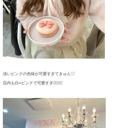
淡いピンクの色味が可愛すぎてきゅん♡
店内も白×ピンクで可愛すぎ😵‍💫➰💖