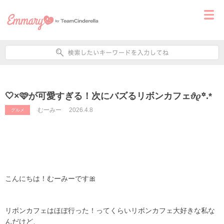
🤍×🩷が可愛すぎる！次にバズるリボンカフェ‪𝜗𝜚꙳.*‬
むーみー
2026.4.8
グルメ
こんにちは！むーみーです🎀
リボンカフェはほぼ行った！ってくらいリボンカフェ大好きな私な
んだけど、