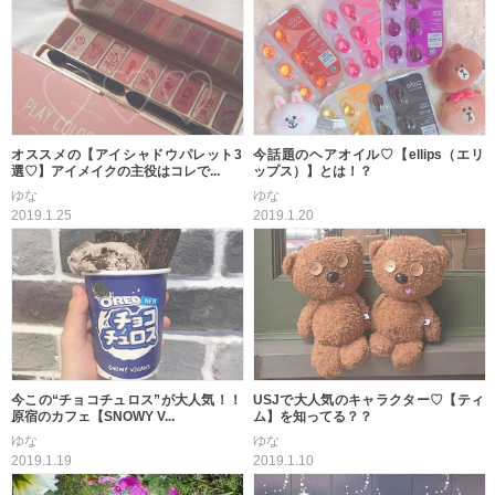
オススメの【アイシャドウパレット3
今話題のヘアオイル♡【ellips（エリ
選♡】アイメイクの主役はコレで...
ップス）】とは！？
ゆな
ゆな
2019.1.25
2019.1.20
今この“チョコチュロス”が大人気！！
USJで大人気のキャラクター♡【ティ
原宿のカフェ【SNOWY V...
ム】を知ってる？？
ゆな
ゆな
2019.1.19
2019.1.10