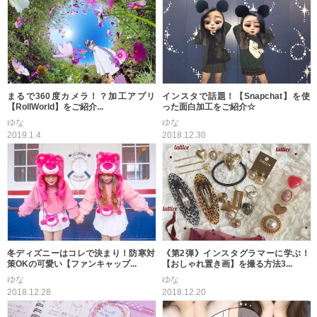
まるで360度カメラ！？加工アプリ
インスタで話題！【Snapchat】を使
【RollWorld】をご紹介...
った面白加工をご紹介☆
ゆな
ゆな
2019.1.4
2018.12.30
冬ディズニーはコレで決まり！防寒対
《第2弾》インスタグラマーに学ぶ！
策OKの可愛い【ファンキャップ...
【おしゃれ置き画】を撮る方法3...
ゆな
ゆな
2018.12.28
2018.12.20