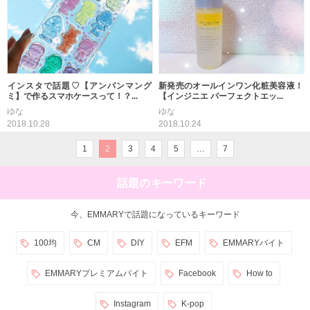
インスタで話題♡【アンパンマング
新発売のオールインワン化粧美容液！
ミ】で作るスマホケースって！？...
【インジニエ パーフェクトエッ...
ゆな
ゆな
2018.10.28
2018.10.24
1
2
3
4
5
…
7
話題のキーワード
今、EMMARYで話題になっているキーワード
100均
CM
DIY
EFM
EMMARYバイト
EMMARYプレミアムバイト
Facebook
How to
Instagram
K-pop