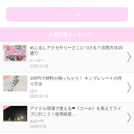
キーワード一覧
人気記事ランキング
めじるしアクセサリーどこにつける？活用方法15
選💘
むーみー
2025.12.28
100均で材料が揃っちゃう！ キンブレシートの作
り方🌼
ほの
2020.10.14
アイドル現場で使える❤《コール》を覚えてライ
ブに行こう！使用頻度...
あみのｻﾝ
2019.9.28