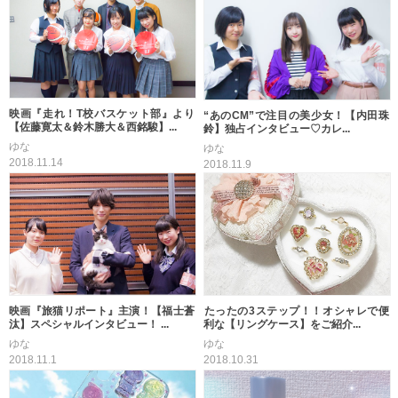
映画『走れ！T校バスケット部』より
“あのCM”で注目の美少女！【内田珠
【佐藤寛太＆鈴木勝大＆西銘駿】...
鈴】独占インタビュー♡カレ...
ゆな
ゆな
2018.11.14
2018.11.9
映画『旅猫リポート』主演！【福士蒼
たったの3ステップ！！オシャレで便
汰】スペシャルインタビュー！ ...
利な【リングケース】をご紹介...
ゆな
ゆな
2018.11.1
2018.10.31