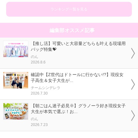
ランキング一覧を見る
編集部オススメ記事
【推し活】可愛いと大容量どちらも叶える現場用
バッグ特集💝
のん
2026.8.6
確認中【Z世代はドトールに行かない!?】現役女
子高生＆女子大生が...
チームシンデレラ
2026.7.30
【朝ごはん迷子必見🌞】グラノーラ好き現役女子
大生が本気で選ぶ！お...
のん
2026.7.23