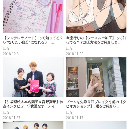
【シンデレラノート】って知ってる？
今流行りの【シースルー加工】って知
♡“なりたい自分”になれるノー...
ってる？？加工方法をご紹介しま...
ゆな
ゆな
2018.12.3
2018.11.29
【引坂理絵＆本名陽子＆宮野真守】独
ブームを先取り♡ブレイク寸前の【タ
占インタビュー♡貴重なオーディ...
ピオカショップ】3選をご紹介♡...
ゆな
ゆな
2018.11.27
2018.11.17