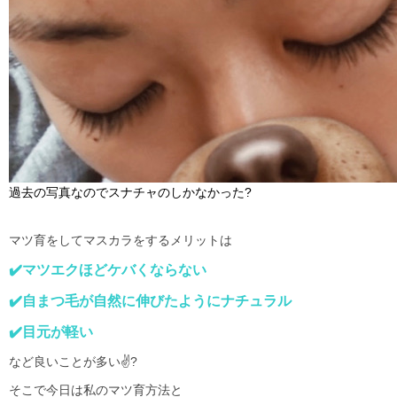
過去の写真なのでスナチャのしかなかった
?
マツ育をしてマスカラをするメリットは
✔️
マツエクほどケバくならない
✔️
自まつ毛が自然に伸びたようにナチュラル
✔️
目元が軽い
など良いことが多い
✌?
そこで今日は私のマツ育方法と