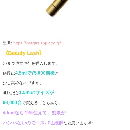
出典
:
https://images.app.goo.gl/
《
Beauty Lash
》
のまつ毛育毛剤を購入します。
4.5ml
で
¥5,000
前後
値段は
と
少し高めなのですが、
1.5ml
のサイズが
通販だと
¥3,000台
で買えることもあり、
4.5ml
なら半年使えて、効果が
ハンパないのでコスパは抜群
だと思います
✌?