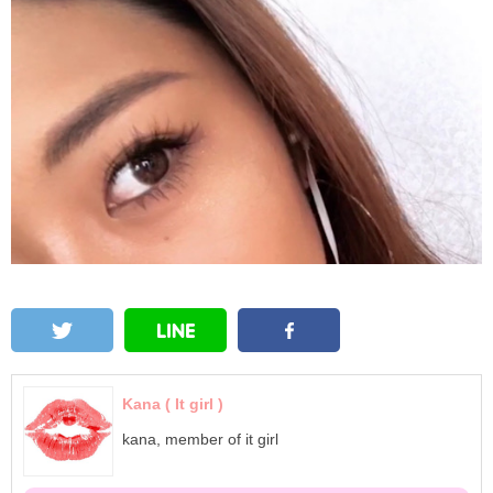
Kana ( It girl )
kana, member of it girl