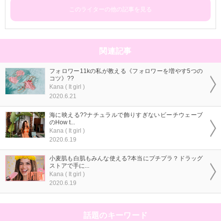
このライターの他の記事を見る
関連記事
フォロワー11kの私が教える《フォロワーを増やす5つの
コツ》??
Kana ( It girl )
2020.6.21
海に映える??ナチュラルで飾りすぎないビーチウェーブ
のHow t...
Kana ( It girl )
2020.6.19
小麦肌も白肌もみんな使える?本当にプチプラ？ドラッグ
ストアで手に...
Kana ( It girl )
2020.6.19
話題のキーワード