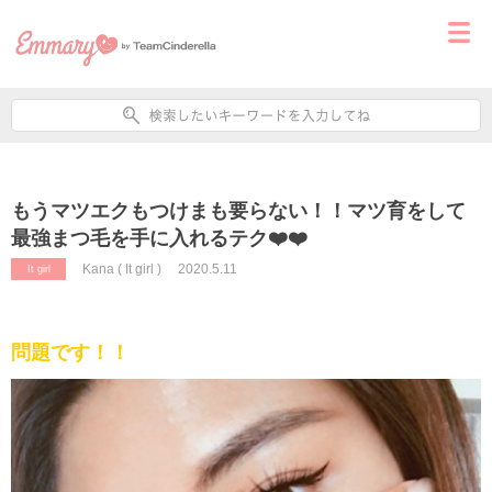
もうマツエクもつけまも要らない！！マツ育をして
最強まつ毛を手に入れるテク❤️❤️
Kana ( It girl )
2020.5.11
It girl
問題です！！