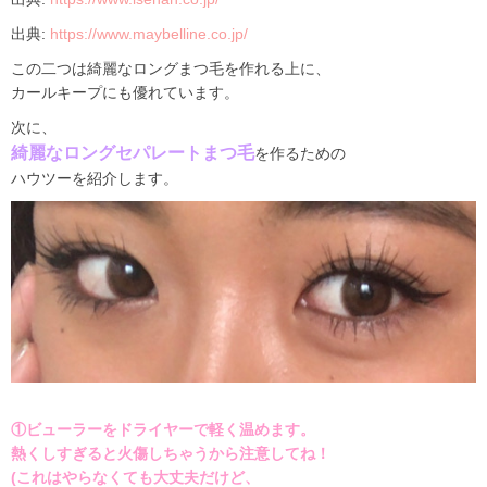
出典
:
https://www.maybelline.co.jp/
この二つは綺麗なロングまつ毛を作れる上に、
カールキープにも優れています。
次に、
綺麗なロングセパレートまつ毛
を作るための
ハウツーを紹介します。
①ビューラーをドライヤーで軽く温めます。
熱くしすぎると火傷しちゃうから注意してね！
(
これはやらなくても大丈夫だけど、