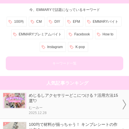
今、EMMARYで話題になっているキーワード
100均
CM
DIY
EFM
EMMARYバイト
EMMARYプレミアムバイト
Facebook
How to
Instagram
K-pop
キーワード一覧
人気記事ランキング
めじるしアクセサリーどこにつける？活用方法15
選💘
むーみー
2025.12.28
100均で材料が揃っちゃう！ キンブレシートの作