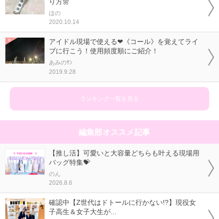
り方🌼
ほの
2020.10.14
アイドル現場で使える❤《コール》を覚えてライ
ブに行こう！使用頻度順にご紹介！
あみのｻﾝ
2019.9.28
ランキング一覧を見る
編集部オススメ記事
【推し活】可愛いと大容量どちらも叶える現場用
バッグ特集💝
のん
2026.8.6
確認中【Z世代はドトールに行かない!?】現役女
子高生＆女子大生が...