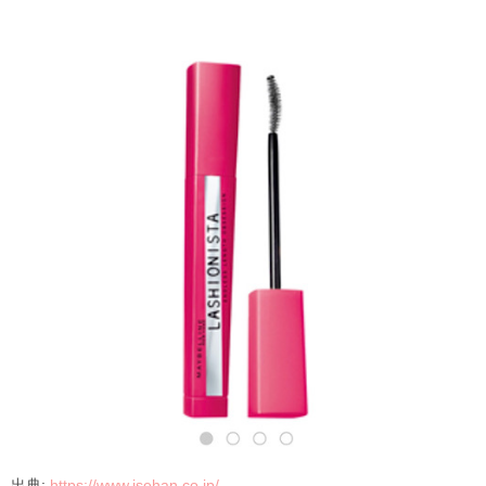
出典
:
https://www.isehan.co.jp/