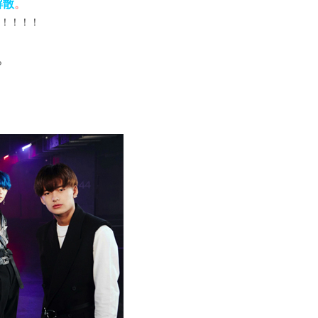
解散
。
！！！！
ら