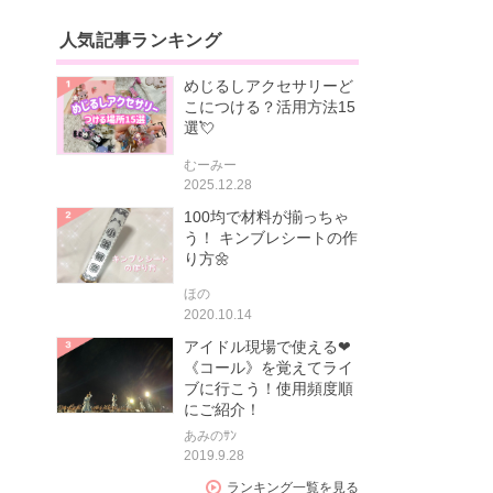
人気記事ランキング
めじるしアクセサリーど
こにつける？活用方法15
選💘
むーみー
2025.12.28
100均で材料が揃っちゃ
う！ キンブレシートの作
り方🌼
ほの
2020.10.14
アイドル現場で使える❤
《コール》を覚えてライ
ブに行こう！使用頻度順
にご紹介！
あみのｻﾝ
2019.9.28
ランキング一覧を見る