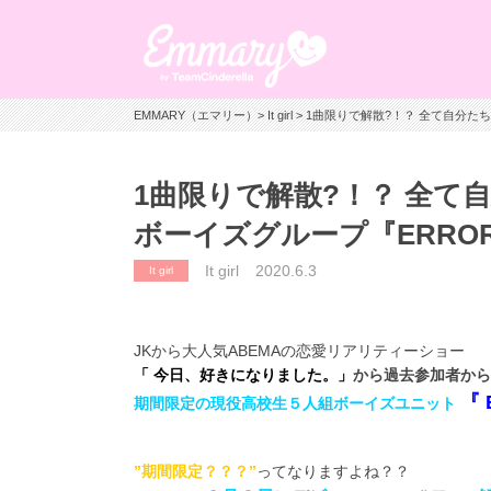
EMMARY（エマリー）
>
It girl
> 1曲限りで解散?！？ 全て自分た
1曲限りで解散?！？ 全て
ボーイズグループ『ERRO
It girl
2020.6.3
It girl
JKから大人気ABEMAの恋愛リアリティーショー
「 今日、好きになりました。」
から過去参加者から
『 
期間限定の現役高校生５人組ボーイズユニット
”期間限定？？？”
ってなりますよね？？