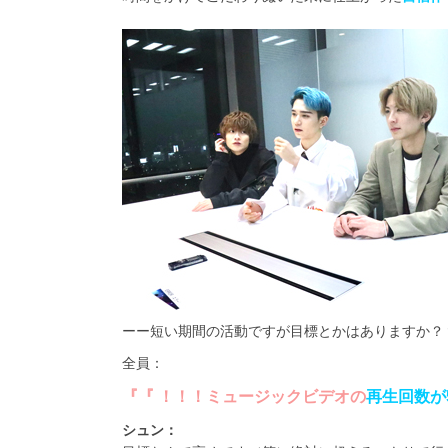
ーー短い期間の活動ですが目標とかはありますか？
全員：
『『 ！！！ミュージックビデオの
再生回数が
シュン：