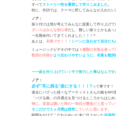
すべて
ストーリー性を重視して作りこみました。
特に、作詞では、テーマに即してみんなが入れたい
ノア：
振り付けは僕が考えてみんなに提案して作り上げて
ダンスはみんな初心者
だし、難しい振りとかもあっ
一生懸命付いてきてくれました！！！?
あとは、
衣装です！！！
シーンに合わせて自分たち
ミュージックビデオの中では
４種類の衣装を使って
歌詞の内容が
より伝わりやすいように、衣装も歌詞
ーー曲を作り上げていく中で努力した事はなんです
ノア：
必ず”耳に残る”曲にする！！！?
って事です！
過去にバズった様々なアーティストさんの曲をMV
「バズる曲」の共通点を見つけるところからはじめ
特に、音楽は聴いた時の一発目が勝負だと思ってい
そこだけで１ヶ月間は研究
していたと思います。
時間をかけてこだわりぬいた末に仕上がった
自信作