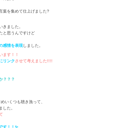
言葉を集めて仕上げました?
いきました。
たと思うんですけど
の感情を表現
しました。
います！！
にリンク
させて考えました!!!!
か？？？
含めいくつも聴き漁って、
ました。
て
です！！✨