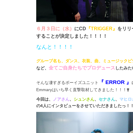
６月３日に（水）
にCD
『TRIGGER』
をリリ
することが決定しました！！！！
なんと！！！！
グループ名も、ダンス、衣装、曲、ミュージックビ
全てご自身たちでプロデュース
など、
したみた
『 ERROR 』
そんな凄すぎるボーイズユニット
Emmaryはいち早く直撃取材してきました！！！❣️
今回は、
ノアさん
、
シュンさん
、
セナさん
、
マヒロ
の4人にインタビューをさせていただきましたっ！