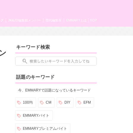
ング
JK&JD編集部メンバー
歴代編集長
EMMARYとは
TOP
キーワード検索
ン
話題のキーワード
今、EMMARYで話題になっているキーワード
100均
CM
DIY
EFM
EMMARYバイト
EMMARYプレミアムバイト