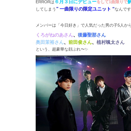
６月３日にデビュー
ERRORは
をして1曲限りで
” 一曲限りの限定ユニット “
してしまう
なんです
メンバーは「今日好き」で人気だった男の子5人か
くろがねのあさん
、
後藤聖那さん
奥田茉裕さん
、
前田俊さん
、
植村颯太さん
という、超豪華な顔ぶれ〜✨