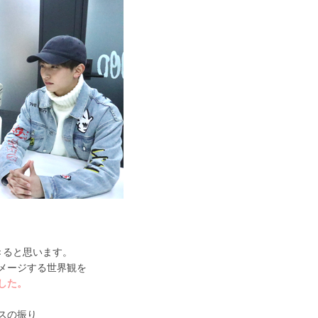
きると思います。
メージする世界観を
した。
スの振り