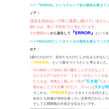
ーー『ERROR』というグループ名の意味を教えて
ノア：
頂点を決めないで常に成長し続けていきたい
僕たちは、常に”
不完全”だと考えています。
『ERROR』
その意味から
から派生して
という名
ーーTRIGGERというタイトルの意味を教えてくだ
セナ：
1曲だけなので、自分たちだけにしか伝えられない
「TRIGGER」
という曲をつくりたいと考えました
「今の時代ってSNSと切り離すことができなくて、
人と人とのつながりが、うまくいかないこともあ
”引き金”
たとえば、何気なく発した一言が
とな
思わぬことで人を傷つけたり
、さらには
大きな問
TRIGGER
そこから、
というタイトルを付けまし
自分たち自身がSNSを使っている世代だからこそ
そして人間関係の大切さを伝えたいです。