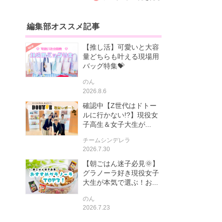
編集部オススメ記事
【推し活】可愛いと大容
量どちらも叶える現場用
バッグ特集💝
のん
2026.8.6
確認中【Z世代はドトー
ルに行かない!?】現役女
子高生＆女子大生が...
チームシンデレラ
2026.7.30
【朝ごはん迷子必見🌞】
グラノーラ好き現役女子
大生が本気で選ぶ！お...
のん
2026.7.23