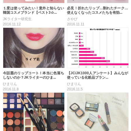
１度は使ってみたい！意外と知らない
必見！折れたリップ…割れたチーク…
韓国コスメブランド【ベスト3☆...
使えなくなったコスメたちを有効...
JKライター研究生
さやぴ
2016.11.12
2016.11.11
今話題のリップコート！本当に色落ち
【JC/JK1000人アンケート】みんなが
しないのか？JKライターのひま...
使っている化粧品ブラン...
ひまりん
ひまりん
2016.11.8
2016.11.5