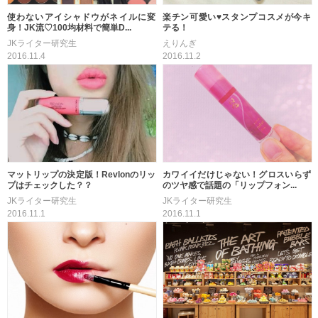
使わないアイシャドウがネイルに変
楽チン可愛い♥スタンプコスメが今キ
身！JK流♡100均材料で簡単D...
テる！
JKライター研究生
えりんぎ
2016.11.4
2016.11.2
マットリップの決定版！Revlonのリッ
カワイイだけじゃない！グロスいらず
プはチェックした？？
のツヤ感で話題の「リップフォン...
JKライター研究生
JKライター研究生
2016.11.1
2016.11.1