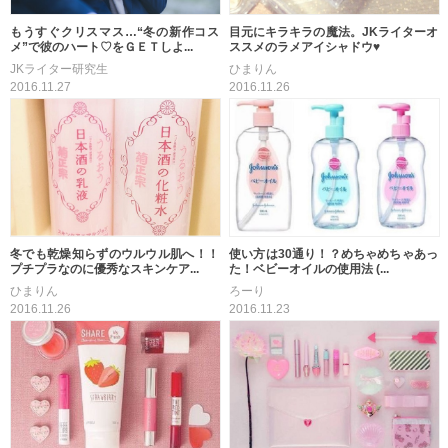
もうすぐクリスマス…“冬の新作コス
目元にキラキラの魔法。JKライターオ
メ”で彼のハート♡をＧＥＴしよ...
ススメのラメアイシャドウ♥
JKライター研究生
ひまりん
2016.11.27
2016.11.26
冬でも乾燥知らずのウルウル肌へ！！
使い方は30通り！？めちゃめちゃあっ
プチプラなのに優秀なスキンケア...
た！ベビーオイルの使用法 (...
ひまりん
ろーり
2016.11.26
2016.11.23