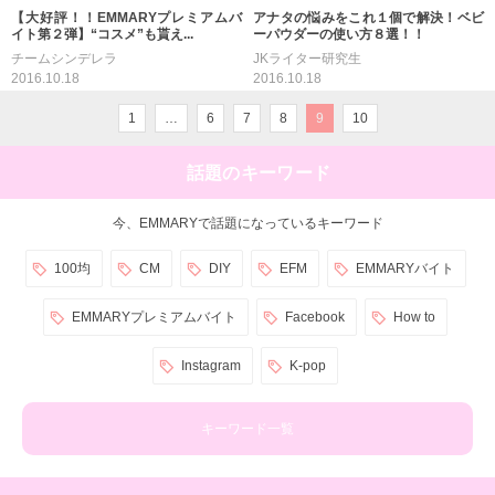
【大好評！！EMMARYプレミアムバ
アナタの悩みをこれ１個で解決！ベビ
イト第２弾】“コスメ”も貰え...
ーパウダーの使い方８選！！
チームシンデレラ
JKライター研究生
2016.10.18
2016.10.18
1
…
6
7
8
9
10
話題のキーワード
今、EMMARYで話題になっているキーワード
100均
CM
DIY
EFM
EMMARYバイト
EMMARYプレミアムバイト
Facebook
How to
Instagram
K-pop
キーワード一覧