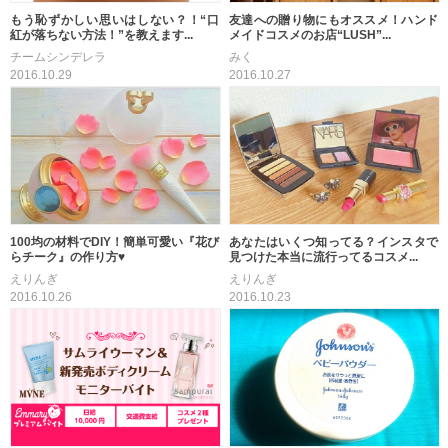
もう恥ずかしい思いはしない？！“口
友達への贈り物にもオススメ！ハンド
紅が落ちない方法！”を教えます...
メイドコスメのお店“LUSH”...
チームシンデレラ
みく
2016.10.29
2016.10.27
100均の材料でDIY！簡単可愛い『花び
あなたはいくつ知ってる？インスタで
らチーク』の作り方♥
見つけた本当に流行ってるコスメ...
えりんぎ
えりんぎ
2016.10.26
2016.10.23