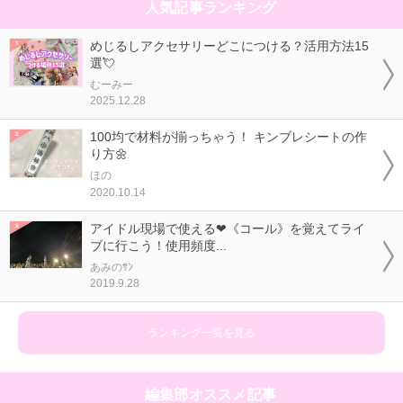
人気記事ランキング
めじるしアクセサリーどこにつける？活用方法15
選💘
むーみー
2025.12.28
100均で材料が揃っちゃう！ キンブレシートの作
り方🌼
ほの
2020.10.14
アイドル現場で使える❤《コール》を覚えてライ
ブに行こう！使用頻度...
あみのｻﾝ
2019.9.28
ランキング一覧を見る
編集部オススメ記事