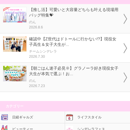
【推し活】可愛いと大容量どちらも叶える現場用
バッグ特集💝
のん
2026.8.6
確認中【Z世代はドトールに行かない!?】現役女
子高生＆女子大生が...
チームシンデレラ
2026.7.30
【朝ごはん迷子必見🌞】グラノーラ好き現役女子
大生が本気で選ぶ！お...
のん
2026.7.23
カテゴリー
日経ギャルズ
ライフスタイル
ビューティー
シンデレラフェス