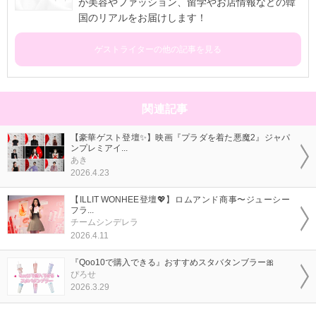
が美容やファッション、留学やお店情報などの韓
国のリアルをお届けします！
ゲストライターの他の記事を見る
関連記事
【豪華ゲスト登壇✨】映画『プラダを着た悪魔2』ジャパ
ンプレミアイ...
あき
2026.4.23
【ILLIT WONHEE登壇💖】ロムアンド商事〜ジューシー
フラ...
チームシンデレラ
2026.4.11
『Qoo10で購入できる』おすすめスタバタンブラー🎀
ぴろせ
2026.3.29