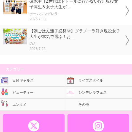
確認中【Z世代はドトールに行かない!?】現役女
子高生＆女子大生が...
チームシンデレラ
2026.7.30
【朝ごはん迷子必見🌞】グラノーラ好き現役女子
大生が本気で選ぶ！お...
のん
2026.7.23
カテゴリー
日経ギャルズ
ライフスタイル
ビューティー
シンデレラフェス
エンタメ
その他