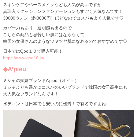
スキンケアやベースメイクなども人気が高いですが
真珠入りクッションファンデーションもすごく人気なんです！
30000ウォン（約3000円）ほどなのでコスパもよく人気です♡
カバー力もあり、透明感も出るので
こちらの商品も息苦しい肌にはならなくて
韓国の女優さんのようなツヤツヤ肌になれるのでおすすめです♡
日本ではQoo１０で購入可能！
https://www.qoo10.jp/
◆A’pieu
ミシャの姉妹ブランドA’pieu（オピュ）
ミシャよりも遥かにコスパのいいブランドで韓国の女子高生にも
大人気なブランドなんです！
水ティントは日本でも安いのに優秀！で有名ですよね！