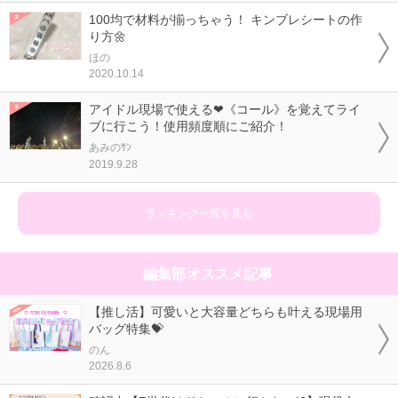
100均で材料が揃っちゃう！ キンブレシートの作
り方🌼
ほの
2020.10.14
アイドル現場で使える❤《コール》を覚えてライ
ブに行こう！使用頻度順にご紹介！
あみのｻﾝ
2019.9.28
ランキング一覧を見る
編集部オススメ記事
【推し活】可愛いと大容量どちらも叶える現場用
バッグ特集💝
のん
2026.8.6