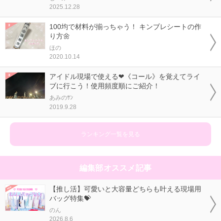
2025.12.28
100均で材料が揃っちゃう！ キンブレシートの作
り方🌼
ほの
2020.10.14
アイドル現場で使える❤《コール》を覚えてライ
ブに行こう！使用頻度順にご紹介！
あみのｻﾝ
2019.9.28
ランキング一覧を見る
編集部オススメ記事
【推し活】可愛いと大容量どちらも叶える現場用
バッグ特集💝
のん
2026.8.6