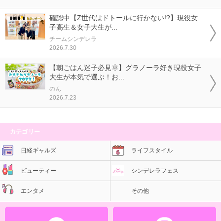
確認中【Z世代はドトールに行かない!?】現役女
子高生＆女子大生が...
チームシンデレラ
2026.7.30
【朝ごはん迷子必見🌞】グラノーラ好き現役女子
大生が本気で選ぶ！お...
のん
2026.7.23
カテゴリー
日経ギャルズ
ライフスタイル
ビューティー
シンデレラフェス
エンタメ
その他