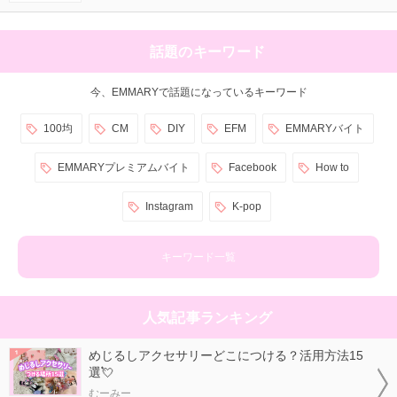
話題のキーワード
今、EMMARYで話題になっているキーワード
100均
CM
DIY
EFM
EMMARYバイト
EMMARYプレミアムバイト
Facebook
How to
Instagram
K-pop
キーワード一覧
人気記事ランキング
めじるしアクセサリーどこにつける？活用方法15
選💘
むーみー