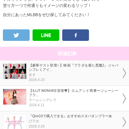
塗り方一つで何通りもイメージの変わるリップ！
自分にあったMLBBをぜひ探してみてください！
関連記事
【豪華ゲスト登壇✨】映画『プラダを着た悪魔2』ジャパ
ンプレミアイ...
あき
2026.4.23
【ILLIT WONHEE登壇💖】ロムアンド商事〜ジューシー
フラ...
チームシンデレラ
2026.4.11
『Qoo10で購入できる』おすすめスタバタンブラー🎀
ぴろせ
2026.3.29