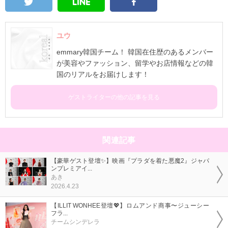
ユウ
emmary韓国チーム！ 韓国在住歴のあるメンバー
が美容やファッション、留学やお店情報などの韓
国のリアルをお届けします！
ゲストライターの他の記事を見る
関連記事
【豪華ゲスト登壇✨】映画『プラダを着た悪魔2』ジャパ
ンプレミアイ...
あき
2026.4.23
【ILLIT WONHEE登壇💖】ロムアンド商事〜ジューシー
フラ...
チームシンデレラ