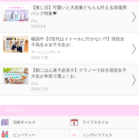
【推し活】可愛いと大容量どちらも叶える現場用
バッグ特集💝
のん
2026.8.6
確認中【Z世代はドトールに行かない!?】現役女
子高生＆女子大生が...
チームシンデレラ
2026.7.30
【朝ごはん迷子必見🌞】グラノーラ好き現役女子
大生が本気で選ぶ！お...
のん
2026.7.23
カテゴリー
日経ギャルズ
ライフスタイル
ビューティー
シンデレラフェス