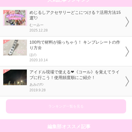
めじるしアクセサリーどこにつける？活用方法15
選💘
むーみー
2025.12.28
100均で材料が揃っちゃう！ キンブレシートの作
り方🌼
ほの
2020.10.14
アイドル現場で使える❤《コール》を覚えてライ
ブに行こう！使用頻度順にご紹介！
あみのｻﾝ
2019.9.28
ランキング一覧を見る
編集部オススメ記事