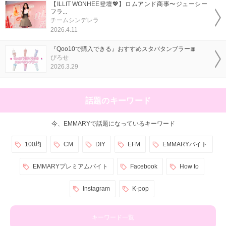
【ILLIT WONHEE登壇💖】ロムアンド商事〜ジューシー
フラ...
チームシンデレラ
2026.4.11
『Qoo10で購入できる』おすすめスタバタンブラー🎀
ぴろせ
2026.3.29
話題のキーワード
今、EMMARYで話題になっているキーワード
100均
CM
DIY
EFM
EMMARYバイト
EMMARYプレミアムバイト
Facebook
How to
Instagram
K-pop
キーワード一覧