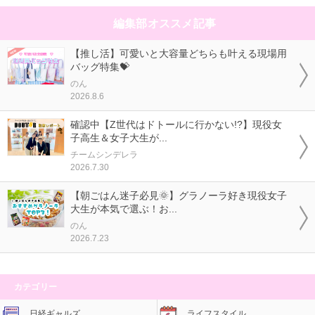
編集部オススメ記事
【推し活】可愛いと大容量どちらも叶える現場用
バッグ特集💝
のん
2026.8.6
確認中【Z世代はドトールに行かない!?】現役女
子高生＆女子大生が...
チームシンデレラ
2026.7.30
【朝ごはん迷子必見🌞】グラノーラ好き現役女子
大生が本気で選ぶ！お...
のん
2026.7.23
カテゴリー
日経ギャルズ
ライフスタイル