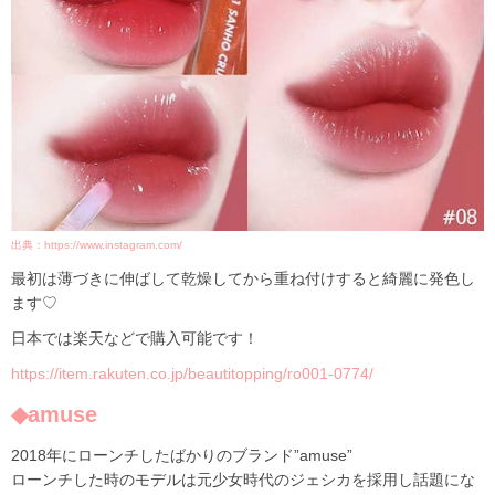
出典：https://www.instagram.com/
最初は薄づきに伸ばして乾燥してから重ね付けすると綺麗に発色し
ます♡
日本では楽天などで購入可能です！
https://item.rakuten.co.jp/beautitopping/ro001-0774/
◆amuse
2018年にローンチしたばかりのブランド”amuse”
ローンチした時のモデルは元少女時代のジェシカを採用し話題にな