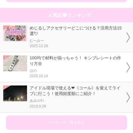
人気記事ランキング
めじるしアクセサリーどこにつける？活用方法15
選💘
むーみー
2025.12.28
100均で材料が揃っちゃう！ キンブレシートの作
り方🌼
ほの
2020.10.14
アイドル現場で使える❤《コール》を覚えてライ
ブに行こう！使用頻度順にご紹介！
あみのｻﾝ
2019.9.28
ランキング一覧を見る