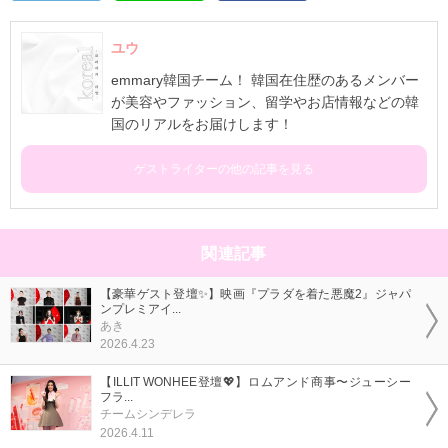
ユウ
emmary韓国チーム！ 韓国在住歴のあるメンバー
が美容やファッション、留学やお店情報などの韓
国のリアルをお届けします！
ゲストライターの他の記事を見る
関連記事
【豪華ゲスト登壇✨】映画『プラダを着た悪魔2』ジャパ
ンプレミアイ...
あき
2026.4.23
【ILLIT WONHEE登壇💖】ロムアンド商事〜ジューシー
フラ...
チームシンデレラ
2026.4.11