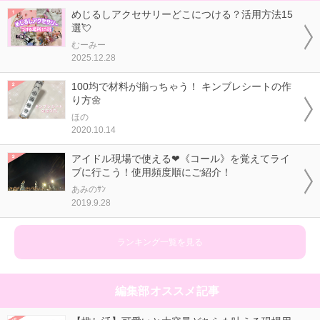
めじるしアクセサリーどこにつける？活用方法15
選💘
むーみー
2025.12.28
100均で材料が揃っちゃう！ キンブレシートの作
り方🌼
ほの
2020.10.14
アイドル現場で使える❤《コール》を覚えてライ
ブに行こう！使用頻度順にご紹介！
あみのｻﾝ
2019.9.28
ランキング一覧を見る
編集部オススメ記事