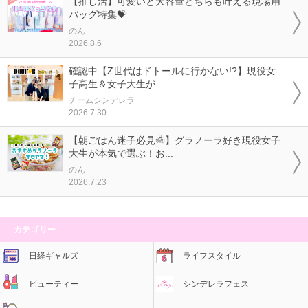
【推し活】可愛いと大容量どちらも叶える現場用
バッグ特集💝
のん
2026.8.6
確認中【Z世代はドトールに行かない!?】現役女
子高生＆女子大生が...
チームシンデレラ
2026.7.30
【朝ごはん迷子必見🌞】グラノーラ好き現役女子
大生が本気で選ぶ！お...
のん
2026.7.23
カテゴリー
日経ギャルズ
ライフスタイル
ビューティー
シンデレラフェス