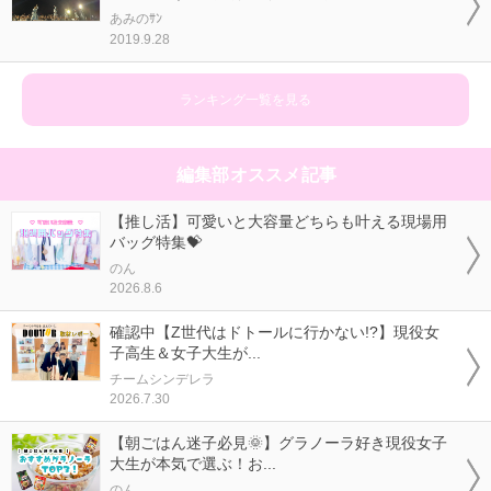
あみのｻﾝ
2019.9.28
ランキング一覧を見る
編集部オススメ記事
【推し活】可愛いと大容量どちらも叶える現場用
バッグ特集💝
のん
2026.8.6
確認中【Z世代はドトールに行かない!?】現役女
子高生＆女子大生が...
チームシンデレラ
2026.7.30
【朝ごはん迷子必見🌞】グラノーラ好き現役女子
大生が本気で選ぶ！お...
のん