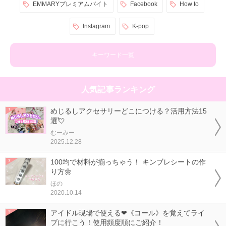
EMMARYプレミアムバイト
Facebook
How to
Instagram
K-pop
キーワード一覧
人気記事ランキング
めじるしアクセサリーどこにつける？活用方法15
選💘
むーみー
2025.12.28
100均で材料が揃っちゃう！ キンブレシートの作
り方🌼
ほの
2020.10.14
アイドル現場で使える❤《コール》を覚えてライ
ブに行こう！使用頻度順にご紹介！