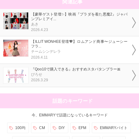
関連記事
【豪華ゲスト登壇✨】映画『プラダを着た悪魔2』ジャパ
ンプレミアイ...
あき
2026.4.23
【ILLIT WONHEE登壇💖】ロムアンド商事〜ジューシー
フラ...
チームシンデレラ
2026.4.11
『Qoo10で購入できる』おすすめスタバタンブラー🎀
ぴろせ
2026.3.29
話題のキーワード
今、EMMARYで話題になっているキーワード
100均
CM
DIY
EFM
EMMARYバイト